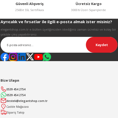
Güvenli Alışveriş
Ücretsiz Kargo
256Bit SSL Sertifikası
3000 ₺ Üzeri Siparişlerde
Ayrıcalık ve fırsatlar ile ilgili e-posta almak ister misiniz?
elegantshop.com.tr e-bülten üyeliğinizden istediğiniz zaman ücretsiz ve kolay bir
şekilde çıkış yapabilirsiniz.
Kaydet
Bize Ulaşın
0539 454 2754
0539 454 2754
destek@elegantshop.com.tr
Cadde Mağazası
Sipariş Takip