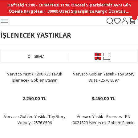
Haftaiçi 13:00 - Cumartesi 11:00 Öncesi Siparişleriniz Aynı Gün
Geri Dön
Geri Dön
Geri Dön
Geri Dön
Geri Dön
Geri Dön
Geri Dön
Geri Dön
Geri Dön
Geri Dön
Geri Dön
Geri Dön
Geri Dön
Geri Dön
Geri Dön
Geri Dön
Geri Dön
Geri Dön
Geri Dön
Geri Dön
Geri Dön
Özenle Kargolanır. 3000₺ Üzeri Siparişinize Kargo Ücretsiz...
İ
EMELERİ
Ş
ER
MELERİ
ÜRÜNLER
NLER
M AKSESUAR
N AKSESUAR
SYON
İŞLENECEK YASTIKLAR
BLEN
 YASTIKLAR
İ MAKAS
AMA ETİKET
ICI
ne
İ
İ
 MASKESİ
TIKLAR
KASI
GİSİ
MI
Sİ
SIRALA
ILARI
ME
MAKARON
RUP DERGİ
Vervaco Yastık 1200 735 Tavuk
Vervaco Goblen Yastık - Toy Story
İşlenecek Goblen Etamin
Buzz - 2576 8597
I YASTIKLAR
ERİ
K YAPIMI
 - DAİRESEL
ABANI
2.250,00 TL
3.450,00 TL
E
NLER
Vervaco Goblen Yastık - Toy Story
Vervaco Yastık - Prenses - PN
Woody - 2576 8596
0021829 İşlenecek Goblen Etamin