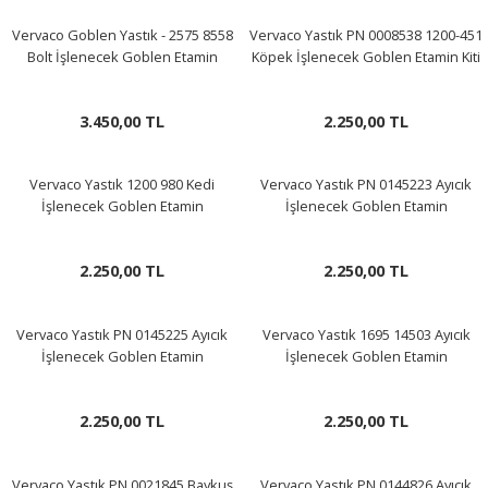
Vervaco Goblen Yastık - 2575 8558
Vervaco Yastık PN 0008538 1200-451
Bolt İşlenecek Goblen Etamin
Köpek İşlenecek Goblen Etamin Kiti
A
3.450,00 TL
2.250,00 TL
ERİ
Vervaco Yastık 1200 980 Kedi
Vervaco Yastık PN 0145223 Ayıcık
İşlenecek Goblen Etamin
İşlenecek Goblen Etamin
LERİ
2.250,00 TL
2.250,00 TL
S
Vervaco Yastık PN 0145225 Ayıcık
Vervaco Yastık 1695 14503 Ayıcık
KIŞI
İşlenecek Goblen Etamin
İşlenecek Goblen Etamin
ŞI
2.250,00 TL
2.250,00 TL
Vervaco Yastık PN 0021845 Baykuş
Vervaco Yastık PN 0144826 Ayıcık