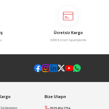
iş
Ücretsiz Kargo
sı
3000 ₺ Üzeri Siparişlerde
 Kargo
Bize Ulaşın
ş Sözleşmesi
0539 454 2754