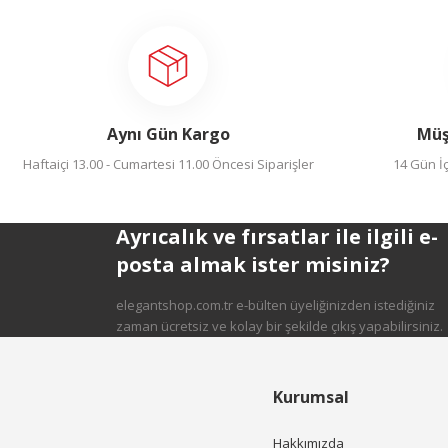
Aynı Gün Kargo
Müş
Haftaiçi 13.00 - Cumartesi 11.00 Öncesi Siparişler
14 Gün İç
Ayrıcalık ve fırsatlar ile ilgili e-
posta almak ister misiniz?
elegantshop.com.tr e-bülten üyeliğinizden istediğiniz
zaman ücretsiz ve kolay bir şekilde çıkış yapabilirsiniz.
Kurumsal
Hakkımızda