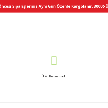
Öncesi Siparişleriniz Aynı Gün Özenle Kargolanır. 3000₺ Üz
Ürün Bulunamadı.