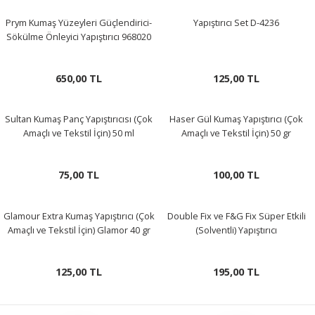
Prym Kumaş Yüzeyleri Güçlendirici-
Yapıştırıcı Set D-4236
Sökülme Önleyici Yapıştırıcı 968020
A
650,00 TL
125,00 TL
ERİ
Sultan Kumaş Panç Yapıştırıcısı (Çok
Haser Gül Kumaş Yapıştırıcı (Çok
Amaçlı ve Tekstil İçin) 50 ml
Amaçlı ve Tekstil İçin) 50 gr
LERİ
75,00 TL
100,00 TL
S
Glamour Extra Kumaş Yapıştırıcı (Çok
Double Fix ve F&G Fix Süper Etkili
KIŞI
Amaçlı ve Tekstil İçin) Glamor 40 gr
(Solventli) Yapıştırıcı
ŞI
125,00 TL
195,00 TL