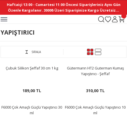
Haftaiçi 13:00 - Cumartesi 11:00 Öncesi Siparişleriniz Aynı Gün
Geri Dön
Geri Dön
Geri Dön
Geri Dön
Geri Dön
Geri Dön
Geri Dön
Geri Dön
Geri Dön
Geri Dön
Geri Dön
Geri Dön
Geri Dön
Geri Dön
Geri Dön
Geri Dön
Geri Dön
Geri Dön
Geri Dön
Geri Dön
Geri Dön
Özenle Kargolanır. 3000₺ Üzeri Siparişinize Kargo Ücretsiz...
İ
EMELERİ
Ş
ER
MELERİ
ÜRÜNLER
NLER
M AKSESUAR
N AKSESUAR
SYON
YAPIŞTIRICI
BLEN
 YASTIKLAR
İ MAKAS
AMA ETİKET
ICI
ne
İ
İ
 MASKESİ
TIKLAR
KASI
GİSİ
MI
Sİ
SIRALA
ILARI
ME
MAKARON
RUP DERGİ
Çubuk Silikon Şeffaf 30 cm 1 kg
Gütermann HT2 Guterman Kumaş
Yapıştırıcı - Şeffaf
I YASTIKLAR
ERİ
K YAPIMI
 - DAİRESEL
ABANI
189,00 TL
310,00 TL
E
NLER
F6000 Çok Amaçlı Güçlü Yapıştırıcı 30
F6000 Çok Amaçlı Güçlü Yapıştırıcı 10
ml
ml