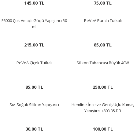
145,00 TL
75,00 TL
LERİ
F6000 Çok Amaçlı Güçlü Yapıştırıcı 50
PeVeA Punch Tutkalı
ml
215,00 TL
85,00 TL
 KENDİR İPİ
PeVeA Çiçek Tutkalı
Silikon Tabancası Büyük 40W
LER
85,00 TL
250,00 TL
Sıvı Soğuk Silikon Yapıştırıcı
Hemline İnce ve Geniş Uçlu Kumaş
Yapıştırcı +803.35.DB
30,00 TL
100,00 TL