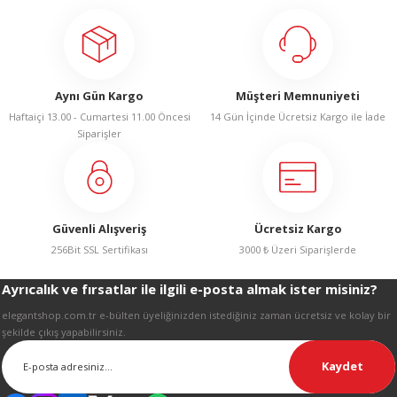
R
Aynı Gün Kargo
Müşteri Memnuniyeti
Haftaiçi 13.00 - Cumartesi 11.00 Öncesi
14 Gün İçinde Ücretsiz Kargo ile İade
Siparişler
Güvenli Alışveriş
Ücretsiz Kargo
256Bit SSL Sertifikası
3000 ₺ Üzeri Siparişlerde
Ayrıcalık ve fırsatlar ile ilgili e-posta almak ister misiniz?
elegantshop.com.tr e-bülten üyeliğinizden istediğiniz zaman ücretsiz ve kolay bir
şekilde çıkış yapabilirsiniz.
Kaydet