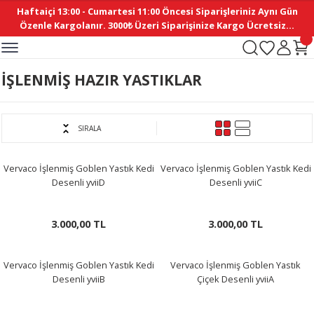
Haftaiçi 13:00 - Cumartesi 11:00 Öncesi Siparişleriniz Aynı Gün
Geri Dön
Geri Dön
Geri Dön
Geri Dön
Geri Dön
Geri Dön
Geri Dön
Geri Dön
Geri Dön
Geri Dön
Geri Dön
Geri Dön
Geri Dön
Geri Dön
Geri Dön
Geri Dön
Geri Dön
Geri Dön
Geri Dön
Geri Dön
Geri Dön
Özenle Kargolanır. 3000₺ Üzeri Siparişinize Kargo Ücretsiz...
İ
EMELERİ
Ş
ER
MELERİ
ÜRÜNLER
NLER
M AKSESUAR
N AKSESUAR
SYON
İŞLENMİŞ HAZIR YASTIKLAR
BLEN
 YASTIKLAR
İ MAKAS
AMA ETİKET
ICI
ne
İ
İ
 MASKESİ
TIKLAR
KASI
GİSİ
MI
Sİ
SIRALA
ILARI
ME
MAKARON
RUP DERGİ
Vervaco İşlenmiş Goblen Yastık Kedi
Vervaco İşlenmiş Goblen Yastık Kedi
Desenli yviiD
Desenli yviiC
I YASTIKLAR
ERİ
K YAPIMI
 - DAİRESEL
ABANI
3.000,00 TL
3.000,00 TL
E
NLER
Vervaco İşlenmiş Goblen Yastık Kedi
Vervaco İşlenmiş Goblen Yastık
Desenli yviiB
Çiçek Desenli yviiA