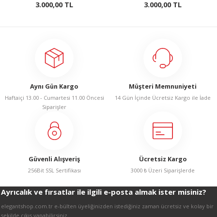
3.000,00 TL
3.000,00 TL
LERİ
 KENDİR İPİ
Aynı Gün Kargo
Müşteri Memnuniyeti
Haftaiçi 13.00 - Cumartesi 11.00 Öncesi
14 Gün İçinde Ücretsiz Kargo ile İade
Siparişler
LER
Güvenli Alışveriş
Ücretsiz Kargo
256Bit SSL Sertifikası
3000 ₺ Üzeri Siparişlerde
Ayrıcalık ve fırsatlar ile ilgili e-posta almak ister misiniz?
elegantshop.com.tr e-bülten üyeliğinizden istediğiniz zaman ücretsiz ve kolay bir
şekilde çıkış yapabilirsiniz.