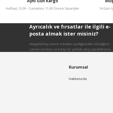
Aynı Gün Kargo
Müş
Ürün fiyatı diğer sitelerden daha pahalı.
Haftaiçi 13.00 - Cumartesi 11.00 Öncesi Siparişler
14 Gün İç
Bu ürüne benzer farklı alternatifler olmalı.
Ayrıcalık ve fırsatlar ile ilgili e-
posta almak ister misiniz?
elegantshop.com.tr e-bülten üyeliğinizden istediğiniz
Gönder
zaman ücretsiz ve kolay bir şekilde çıkış yapabilirsiniz.
Kurumsal
Hakkımızda