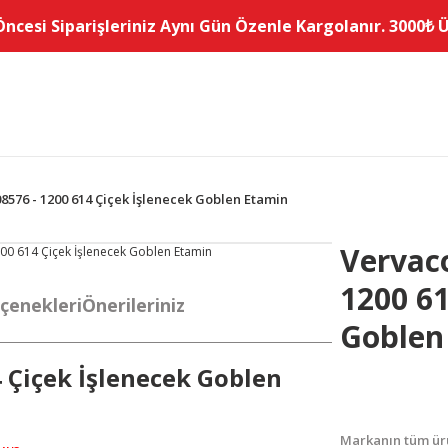
Öncesi Siparişleriniz Aynı Gün Özenle Kargolanır. 3000₺ Üz
8576 - 1200 614 Çiçek İşlenecek Goblen Etamin
Vervaco
1200 61
çenekleri
Önerileriniz
Goblen
 Çiçek İşlenecek Goblen
Markanın tüm ürü