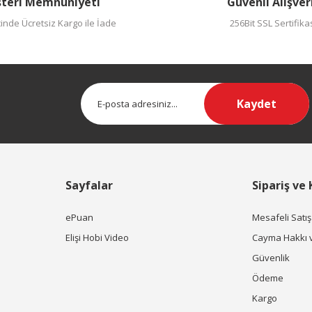
teri Memnuniyeti
Güvenli Alışver
inde Ücretsiz Kargo ile İade
256Bit SSL Sertifika
Kaydet
Sayfalar
Sipariş ve
ePuan
Mesafeli Satı
Elişi Hobi Video
Cayma Hakkı 
Güvenlik
Ödeme
Kargo