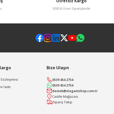
iş
Ücretsiz Kargo
sı
3000 ₺ Üzeri Siparişlerde
 Kargo
Bize Ulaşın
ş Sözleşmesi
0539 454 2754
0539 454 2754
ve İade
destek@elegantshop.com.tr
Cadde Mağazası
Sipariş Takip