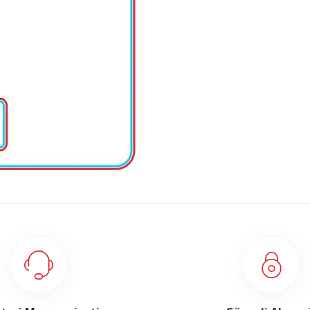
yetersiz gördüğünüz noktaları öneri formunu kullanarak
yapın!