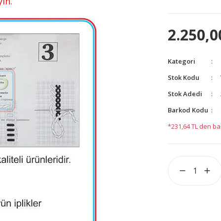
yın.
2.250,0
Kategori
Stok Kodu
Stok Adedi
Barkod Kodu
*231,64 TL den baş