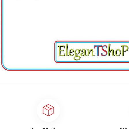
Bu ürünün fiyat bilgisi, resim, ürün açıklamalarında ve diğer konularda 
tarafımıza iletebilirsiniz.
Bu ürüne ilk yorumu siz 
Görüş ve önerileriniz için teşekkür ederiz.
Yorum Yaz
Ürün resmi kalitesiz, bozuk veya görüntülenemiyor.
Ürün açıklamasında eksik bilgiler bulunuyor.
Ürün bilgilerinde hatalar bulunuyor.