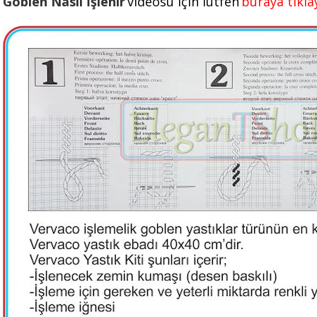
Goblen Nasıl İşlenir
videosu için lütfen
buraya tıkla