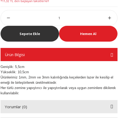
*11,32 TL den başlayan taksitlerle!!
LERİ
Sepete Ekle
Hemen Al
 KENDİR İPİ
Ürün Bilgisi
Genişlik: 5,5cm
LER
Yükseklik: 10,5cm
Ürünlerimiz 1mm, 2mm ve 3mm kalınlığında keçelerden lazer ile kesilip el
emeği ile birleştirilerek üretilmektedir.
Her türlü zemine yapıştırıcı ile yapıştırılarak veya uygun zeminlere dikilerek
kullanılabilir.
Yorumlar (0)