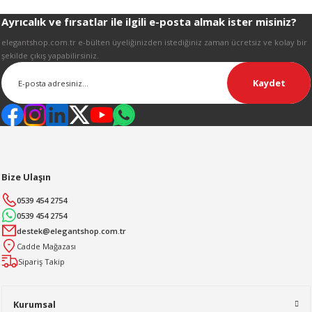
R
Ayrıcalık ve fırsatlar ile ilgili e-posta almak ister misiniz?
Gönder
elegantshop.com.tr e-bülten üyeliğinizden istediğiniz zaman ücretsiz ve kolay bir
şekilde çıkış yapabilirsiniz.
Kaydet
Bize Ulaşın
0539 454 2754
0539 454 2754
destek@elegantshop.com.tr
Cadde Mağazası
Sipariş Takip
Kurumsal