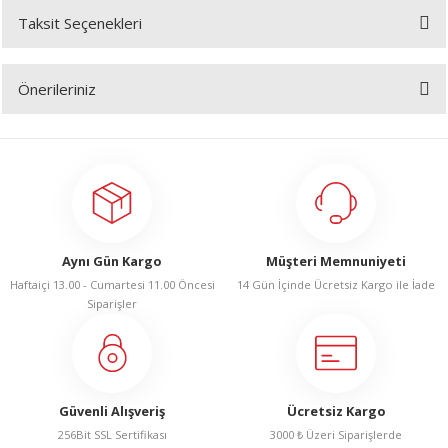
Taksit Seçenekleri
Bu ürüne ilk yorumu siz yapın!
A
Önerileriniz
Yorum Yaz
Bu ürünün fiyat bilgisi, resim, ürün açıklamalarında ve diğer konularda
yetersiz gördüğünüz noktaları öneri formunu kullanarak tarafımıza
ERİ
iletebilirsiniz.
Görüş ve önerileriniz için teşekkür ederiz.
LERİ
Ürün resmi kalitesiz, bozuk veya görüntülenemiyor.
Aynı Gün Kargo
Müşteri Memnuniyeti
S
Ürün açıklamasında eksik bilgiler bulunuyor.
Haftaiçi 13.00 - Cumartesi 11.00 Öncesi
14 Gün İçinde Ücretsiz Kargo ile İade
Ürün bilgilerinde hatalar bulunuyor.
Siparişler
KIŞI
Ürün fiyatı diğer sitelerden daha pahalı.
ŞI
Bu ürüne benzer farklı alternatifler olmalı.
Güvenli Alışveriş
Ücretsiz Kargo
256Bit SSL Sertifikası
3000 ₺ Üzeri Siparişlerde