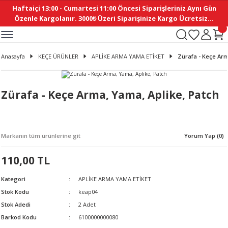
Haftaiçi 13:00 - Cumartesi 11:00 Öncesi Siparişleriniz Aynı Gün
Geri Dön
Geri Dön
Geri Dön
Geri Dön
Geri Dön
Geri Dön
Geri Dön
Geri Dön
Geri Dön
Geri Dön
Geri Dön
Geri Dön
Geri Dön
Geri Dön
Geri Dön
Geri Dön
Geri Dön
Geri Dön
Geri Dön
Geri Dön
Geri Dön
Özenle Kargolanır. 3000₺ Üzeri Siparişinize Kargo Ücretsiz...
İ
EMELERİ
Ş
ER
MELERİ
ÜRÜNLER
NLER
M AKSESUAR
N AKSESUAR
SYON
Anasayfa
KEÇE ÜRÜNLER
APLİKE ARMA YAMA ETİKET
Zürafa - Keçe Arm
BLEN
 YASTIKLAR
İ MAKAS
AMA ETİKET
ICI
ne
İ
İ
 MASKESİ
TIKLAR
KASI
GİSİ
MI
Sİ
Zürafa - Keçe Arma, Yama, Aplike, Patch
ILARI
ME
MAKARON
RUP DERGİ
Markanın tüm ürünlerine git
Yorum Yap (0)
I YASTIKLAR
ERİ
K YAPIMI
 - DAİRESEL
ABANI
110,00 TL
E
NLER
Kategori
APLİKE ARMA YAMA ETİKET
Stok Kodu
keap04
Stok Adedi
2 Adet
Barkod Kodu
6100000000080