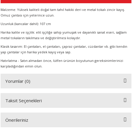
Malzeme: Yüksek kaliteli doğal tam tahıl hakiki deri ve metal tokalı zincir kayış.
Omuz çantası için yeterince uzun.
A
Uzunluk (kancalar dahil): 107 cm
Harika kalite ve işçilik: elit işçiliğe sahip yumuşak ve dayanıklı sanat eseri, sağlam
metal tokaların takılması ve değiştirilmesi kolaydır.
Klasik tasarım: El çantaları, el çantaları, çapraz çantalar, cüzdanlar vb. gibi kendin
ERİ
yap çantalar için harika yedek kayış veya sap.
Hatırlatma - Satın almadan önce, lütfen ürünün boyutunun gereksinimlerinizi
LERİ
karşıladığından emin olun.
S
Yorumlar (0)
KIŞI
Taksit Seçenekleri
Bu ürüne ilk yorumu siz yapın!
ŞI
Önerileriniz
Yorum Yaz