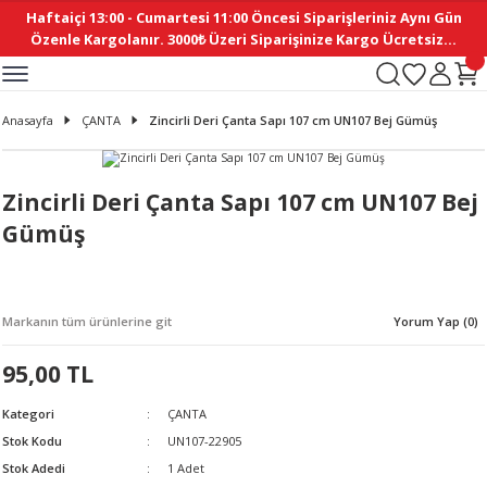
Haftaiçi 13:00 - Cumartesi 11:00 Öncesi Siparişleriniz Aynı Gün
Geri Dön
Geri Dön
Geri Dön
Geri Dön
Geri Dön
Geri Dön
Geri Dön
Geri Dön
Geri Dön
Geri Dön
Geri Dön
Geri Dön
Geri Dön
Geri Dön
Geri Dön
Geri Dön
Geri Dön
Geri Dön
Geri Dön
Geri Dön
Geri Dön
Özenle Kargolanır. 3000₺ Üzeri Siparişinize Kargo Ücretsiz...
İ
EMELERİ
Ş
ER
MELERİ
ÜRÜNLER
NLER
M AKSESUAR
N AKSESUAR
SYON
Anasayfa
ÇANTA
Zincirli Deri Çanta Sapı 107 cm UN107 Bej Gümüş
BLEN
 YASTIKLAR
İ MAKAS
AMA ETİKET
ICI
ne
İ
İ
 MASKESİ
TIKLAR
KASI
GİSİ
MI
Sİ
Zincirli Deri Çanta Sapı 107 cm UN107 Bej
Gümüş
ILARI
ME
MAKARON
RUP DERGİ
I YASTIKLAR
ERİ
K YAPIMI
 - DAİRESEL
ABANI
Markanın tüm ürünlerine git
Yorum Yap (0)
E
NLER
95,00 TL
Kategori
ÇANTA
Stok Kodu
UN107-22905
Stok Adedi
1 Adet