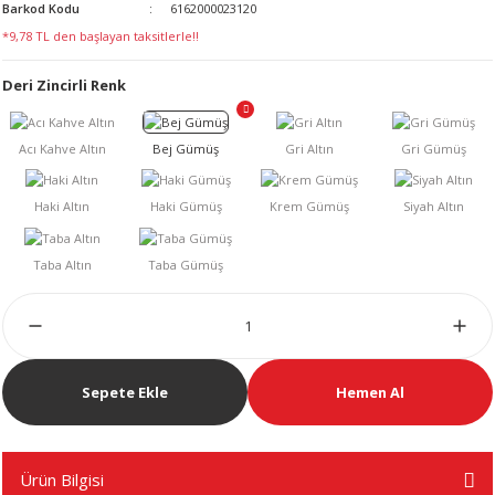
Barkod Kodu
6162000023120
LERİ
*9,78 TL den başlayan taksitlerle!!
Deri Zincirli Renk
 KENDİR İPİ
LER
Sepete Ekle
Hemen Al
Ürün Bilgisi