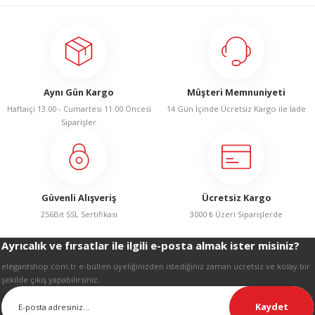
Bu ürünün fiyat bilgisi, resim, ürün açıklamalarında ve diğer konularda
R
yetersiz gördüğünüz noktaları öneri formunu kullanarak tarafımıza
iletebilirsiniz.
Görüş ve önerileriniz için teşekkür ederiz.
Ürün resmi kalitesiz, bozuk veya görüntülenemiyor.
Aynı Gün Kargo
Müşteri Memnuniyeti
Ürün açıklamasında eksik bilgiler bulunuyor.
Haftaiçi 13.00 - Cumartesi 11.00 Öncesi
14 Gün İçinde Ücretsiz Kargo ile İade
Ürün bilgilerinde hatalar bulunuyor.
Siparişler
Ürün fiyatı diğer sitelerden daha pahalı.
Bu ürüne benzer farklı alternatifler olmalı.
Güvenli Alışveriş
Ücretsiz Kargo
256Bit SSL Sertifikası
3000 ₺ Üzeri Siparişlerde
Ayrıcalık ve fırsatlar ile ilgili e-posta almak ister misiniz?
Gönder
elegantshop.com.tr e-bülten üyeliğinizden istediğiniz zaman ücretsiz ve kolay bir
şekilde çıkış yapabilirsiniz.
Kaydet