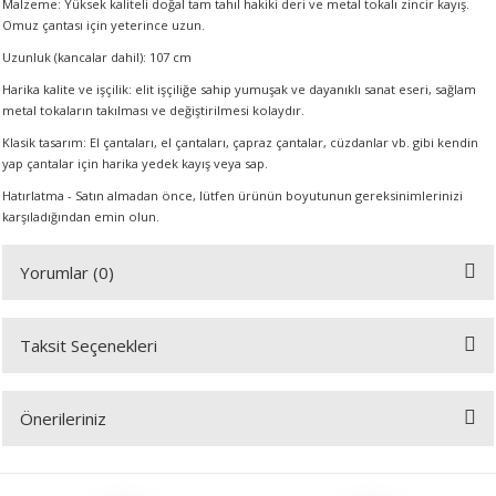
Malzeme: Yüksek kaliteli doğal tam tahıl hakiki deri ve metal tokalı zincir kayış.
Omuz çantası için yeterince uzun.
Uzunluk (kancalar dahil): 107 cm
A
Harika kalite ve işçilik: elit işçiliğe sahip yumuşak ve dayanıklı sanat eseri, sağlam
metal tokaların takılması ve değiştirilmesi kolaydır.
Klasik tasarım: El çantaları, el çantaları, çapraz çantalar, cüzdanlar vb. gibi kendin
yap çantalar için harika yedek kayış veya sap.
ERİ
Hatırlatma - Satın almadan önce, lütfen ürünün boyutunun gereksinimlerinizi
karşıladığından emin olun.
LERİ
Yorumlar (0)
S
Taksit Seçenekleri
KIŞI
Bu ürüne ilk yorumu siz yapın!
ŞI
Önerileriniz
Yorum Yaz
Bu ürünün fiyat bilgisi, resim, ürün açıklamalarında ve diğer konularda
yetersiz gördüğünüz noktaları öneri formunu kullanarak tarafımıza