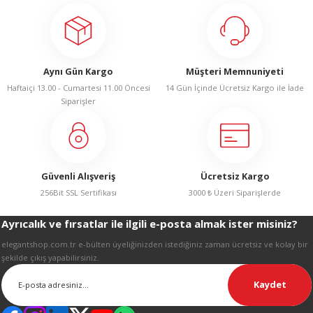
R
iletebilirsiniz.
Görüş ve önerileriniz için teşekkür ederiz.
Ürün resmi kalitesiz, bozuk veya görüntülenemiyor.
Aynı Gün Kargo
Müşteri Memnuniyeti
Ürün açıklamasında eksik bilgiler bulunuyor.
Haftaiçi 13.00 - Cumartesi 11.00 Öncesi
14 Gün İçinde Ücretsiz Kargo ile İade
Ürün bilgilerinde hatalar bulunuyor.
Siparişler
Ürün fiyatı diğer sitelerden daha pahalı.
Bu ürüne benzer farklı alternatifler olmalı.
Güvenli Alışveriş
Ücretsiz Kargo
256Bit SSL Sertifikası
3000 ₺ Üzeri Siparişlerde
Ayrıcalık ve fırsatlar ile ilgili e-posta almak ister misiniz?
Gönder
elegantshop.com.tr e-bülten üyeliğinizden istediğiniz zaman ücretsiz ve kolay bir
şekilde çıkış yapabilirsiniz.
Kaydet