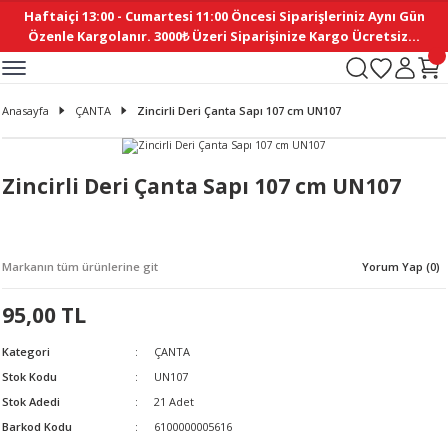
Haftaiçi 13:00 - Cumartesi 11:00 Öncesi Siparişleriniz Aynı Gün
Geri Dön
Geri Dön
Geri Dön
Geri Dön
Geri Dön
Geri Dön
Geri Dön
Geri Dön
Geri Dön
Geri Dön
Geri Dön
Geri Dön
Geri Dön
Geri Dön
Geri Dön
Geri Dön
Geri Dön
Geri Dön
Geri Dön
Geri Dön
Geri Dön
Özenle Kargolanır. 3000₺ Üzeri Siparişinize Kargo Ücretsiz...
İ
EMELERİ
Ş
ER
MELERİ
ÜRÜNLER
NLER
M AKSESUAR
N AKSESUAR
SYON
Anasayfa
ÇANTA
Zincirli Deri Çanta Sapı 107 cm UN107
BLEN
 YASTIKLAR
İ MAKAS
AMA ETİKET
ICI
ne
İ
İ
 MASKESİ
TIKLAR
KASI
GİSİ
MI
Sİ
Zincirli Deri Çanta Sapı 107 cm UN107
ILARI
ME
MAKARON
RUP DERGİ
Markanın tüm ürünlerine git
Yorum Yap (0)
I YASTIKLAR
ERİ
K YAPIMI
 - DAİRESEL
ABANI
95,00 TL
E
NLER
Kategori
ÇANTA
Stok Kodu
UN107
Stok Adedi
21 Adet
Barkod Kodu
6100000005616