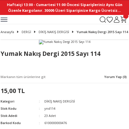
Haftaiçi 13:00 - Cumartesi 11:00 Öncesi Siparişleriniz Aynı Gün
Geri Dön
Geri Dön
Geri Dön
Geri Dön
Geri Dön
Geri Dön
Geri Dön
Geri Dön
Geri Dön
Geri Dön
Geri Dön
Geri Dön
Geri Dön
Geri Dön
Geri Dön
Geri Dön
Geri Dön
Geri Dön
Geri Dön
Geri Dön
Geri Dön
Özenle Kargolanır. 3000₺ Üzeri Siparişinize Kargo Ücretsiz...
İ
EMELERİ
Ş
ER
MELERİ
ÜRÜNLER
NLER
M AKSESUAR
N AKSESUAR
SYON
Anasayfa
DERGİ
DİKİŞ NAKIŞ DERGİSİ
Yumak Nakış Dergi 2015 Sayı 114
BLEN
 YASTIKLAR
İ MAKAS
AMA ETİKET
ICI
ne
İ
İ
 MASKESİ
TIKLAR
KASI
GİSİ
MI
Sİ
Yumak Nakış Dergi 2015 Sayı 114
ILARI
ME
MAKARON
RUP DERGİ
Markanın tüm ürünlerine git
Yorum Yap (0)
I YASTIKLAR
ERİ
K YAPIMI
 - DAİRESEL
ABANI
15,00 TL
E
NLER
Kategori
DİKİŞ NAKIŞ DERGİSİ
Stok Kodu
ynd114
Stok Adedi
23 Adet
Barkod Kodu
6100000000476