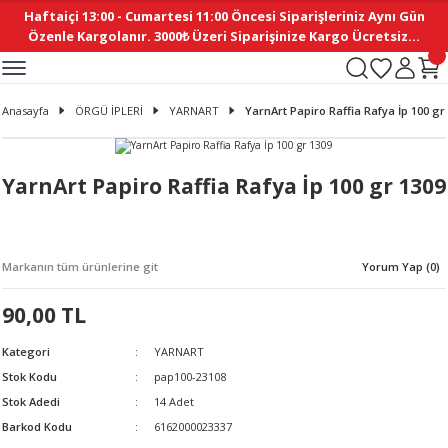
Haftaiçi 13:00 - Cumartesi 11:00 Öncesi Siparişleriniz Aynı Gün
Geri Dön
Geri Dön
Geri Dön
Geri Dön
Geri Dön
Geri Dön
Geri Dön
Geri Dön
Geri Dön
Geri Dön
Geri Dön
Geri Dön
Geri Dön
Geri Dön
Geri Dön
Geri Dön
Geri Dön
Geri Dön
Geri Dön
Geri Dön
Geri Dön
Özenle Kargolanır. 3000₺ Üzeri Siparişinize Kargo Ücretsiz...
İ
EMELERİ
Ş
ER
MELERİ
ÜRÜNLER
NLER
M AKSESUAR
N AKSESUAR
SYON
Anasayfa
ÖRGÜ İPLERİ
YARNART
YarnArt Papiro Raffia Rafya İp 100 gr
BLEN
 YASTIKLAR
İ MAKAS
AMA ETİKET
ICI
ne
İ
İ
 MASKESİ
TIKLAR
KASI
GİSİ
MI
Sİ
YarnArt Papiro Raffia Rafya İp 100 gr 1309
ILARI
ME
MAKARON
RUP DERGİ
Markanın tüm ürünlerine git
Yorum Yap (0)
I YASTIKLAR
ERİ
K YAPIMI
 - DAİRESEL
ABANI
90,00 TL
E
NLER
Kategori
YARNART
Stok Kodu
pap100-23108
Stok Adedi
14 Adet
Barkod Kodu
6162000023337