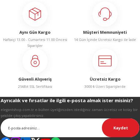
R
iletebilirsiniz.
Görüş ve önerileriniz için teşekkür ederiz.
Ürün resmi kalitesiz, bozuk veya görüntülenemiyor.
Aynı Gün Kargo
Müşteri Memnuniyeti
Ürün açıklamasında eksik bilgiler bulunuyor.
Haftaiçi 13.00 - Cumartesi 11.00 Öncesi
14 Gün İçinde Ücretsiz Kargo ile İade
Ürün bilgilerinde hatalar bulunuyor.
Siparişler
Ürün fiyatı diğer sitelerden daha pahalı.
Bu ürüne benzer farklı alternatifler olmalı.
Güvenli Alışveriş
Ücretsiz Kargo
256Bit SSL Sertifikası
3000 ₺ Üzeri Siparişlerde
Ayrıcalık ve fırsatlar ile ilgili e-posta almak ister misiniz?
Gönder
elegantshop.com.tr e-bülten üyeliğinizden istediğiniz zaman ücretsiz ve kolay bir
şekilde çıkış yapabilirsiniz.
Kaydet