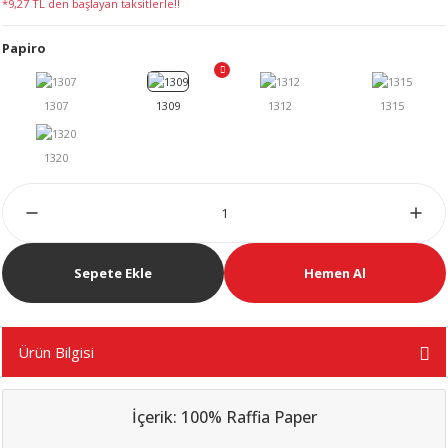
*9,27 TL den başlayan taksitlerle!!
LERİ
Papiro
 KENDİR İPİ
LER
Sepete Ekle
Hemen Al
Ürün Bilgisi
İçerik: 100% Raffia Paper