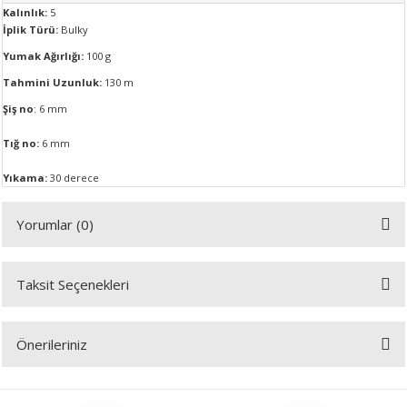
Kalınlık:
5
İplik Türü:
Bulky
Yumak Ağırlığı:
100 g
A
Tahmini Uzunluk:
130 m
Şiş no
: 6 mm
Tığ no:
6 mm
ERİ
Yıkama:
30 derece
LERİ
Yorumlar (0)
S
KIŞI
Taksit Seçenekleri
Bu ürüne ilk yorumu siz yapın!
ŞI
Önerileriniz
Yorum Yaz
Bu ürünün fiyat bilgisi, resim, ürün açıklamalarında ve diğer konularda
yetersiz gördüğünüz noktaları öneri formunu kullanarak tarafımıza