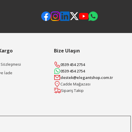
 Kargo
Bize Ulaşın
ş Sözleşmesi
0539 454 2754
0539 454 2754
ve İade
destek@elegantshop.com.tr
Cadde Mağazası
Sipariş Takip