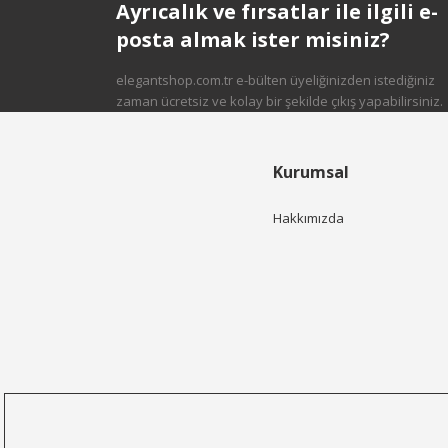
Ayrıcalık ve fırsatlar ile ilgili e-
posta almak ister misiniz?
elegantshop.com.tr e-bülten üyeliğinizden istediğiniz
zaman ücretsiz ve kolay bir şekilde çıkış yapabilirsiniz.
Kurumsal
Hakkımızda