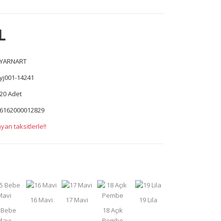
L
YARNART
yj001-14241
20 Adet
6162000012829
yan taksitlerle!!