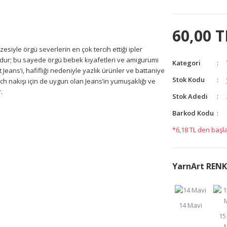
60,00 T
esiyle örgü severlerin en çok tercih ettiği ipler
ludur; bu sayede örgü bebek kıyafetleri ve amigurumi
Kategori
Jeans’i, hafifliği nedeniyle yazlık ürünler ve battaniye
Stok Kodu
nch nakışı için de uygun olan Jeans’in yumuşaklığı ve
.
Stok Adedi
Barkod Kodu
yetersiz gördüğünüz noktaları öneri formunu kullanarak
*6,18 TL den başla
yapın!
YarnArt RENK