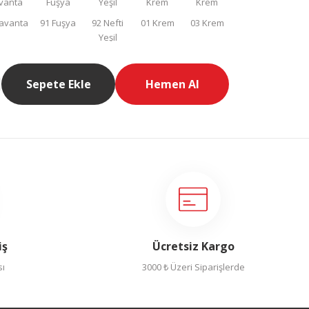
Sepete Ekle
Hemen Al
iş
Ücretsiz Kargo
sı
3000 ₺ Üzeri Siparişlerde