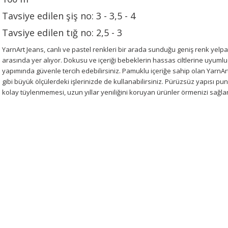
Tavsiye edilen şiş no: 3 - 3,5 - 4
Tavsiye edilen tığ no: 2,5 - 3
YarnArt Jeans, canlı ve pastel renkleri bir arada sunduğu geniş renk yelpaz
arasında yer alıyor. Dokusu ve içeriği bebeklerin hassas ciltlerine uyum
yapımında güvenle tercih edebilirsiniz. Pamuklu içeriğe sahip olan YarnArt 
gibi büyük ölçülerdeki işlerinizde de kullanabilirsiniz. Pürüzsüz yapısı pu
kolay tüylenmemesi, uzun yıllar yeniliğini koruyan ürünler örmenizi sağlar
Bu ürünün fiyat bilgisi, resim, ürün açıklamalarında ve diğer konularda 
tarafımıza iletebilirsiniz.
Bu ürüne ilk yorumu siz 
Görüş ve önerileriniz için teşekkür ederiz.
Yorum Yaz
Ürün resmi kalitesiz, bozuk veya görüntülenemiyor.
Ürün açıklamasında eksik bilgiler bulunuyor.
Ürün bilgilerinde hatalar bulunuyor.
Ürün fiyatı diğer sitelerden daha pahalı.