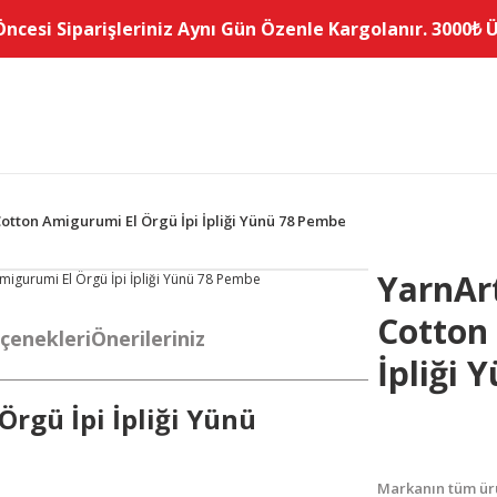
Öncesi Siparişleriniz Aynı Gün Özenle Kargolanır. 3000₺ Üz
otton Amigurumi El Örgü İpi İpliği Yünü 78 Pembe
YarnAr
Cotton
çenekleri
Önerileriniz
İpliği 
Örgü İpi İpliği Yünü
Markanın tüm ürü