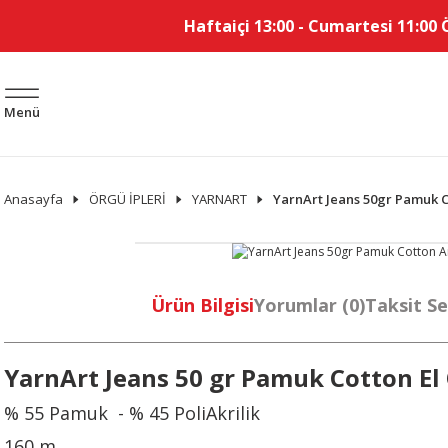
Haftaiçi 13:00 - Cumartesi 11:00 
Menü
Anasayfa
ÖRGÜ İPLERİ
YARNART
YarnArt Jeans 50gr Pamuk C
Ürün Bilgisi
Yorumlar (0)
Taksit Se
YarnArt Jeans 50 gr Pamuk Cotton El 
% 55 Pamuk - % 45 PoliAkrilik
160 m