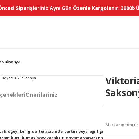
Öncesi Siparişleriniz Aynı Gün Özenle Kargolanır. 3000₺ Üz
8 Saksonya
Viktor
Sakson
çenekleri
Önerileriniz
Markanın tüm ürü
k öğeyi bir gıda terazisinde tartın veya ağırlığı
0 gram kuru kumaş boyayacaktır. Boyama yaparken