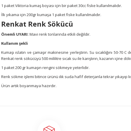
1 paket Viktoria kumaş boyası için bir paket 30cc fiske kullanılmalıdır.
İlk yıkama için 200gr kumaşa 1 paket fiske kullanılmalıdır.
Renkat Renk Sökücü
Önemli UYARI:
Mavi renk tonlarında etkili değildir.
Kullanım şekli
Kumaşı ıslatın ve çamaşır makinesine yerleştirin. Su sıcaklığını 50-70 C
Renkat renk sökücüyü 500 mililitre sıcak su ile karıştırın, kazanın içine dök
1 paket 200 gr kumaşın rengini sökmeye yeterlidir.
Renk sökme işlemi bitince ürünü ılık suda hafif deterjanla tekrar yıkayıp 
Ürün artık boyanmaya hazırdır.
Bu ürünün fiyat bilgisi, resim, ürün açıklamalarında ve diğer konularda 
tarafımıza iletebilirsiniz.
Bu ürüne ilk yorumu siz 
Görüş ve önerileriniz için teşekkür ederiz.
Yorum Yaz
Ürün resmi kalitesiz, bozuk veya görüntülenemiyor.