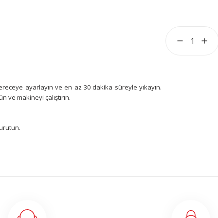
 dereceye ayarlayın ve en az 30 dakika süreyle yıkayın.
ün ve makineyi çalıştırın.
kurutun.
yetersiz gördüğünüz noktaları öneri formunu kullanarak
yapın!