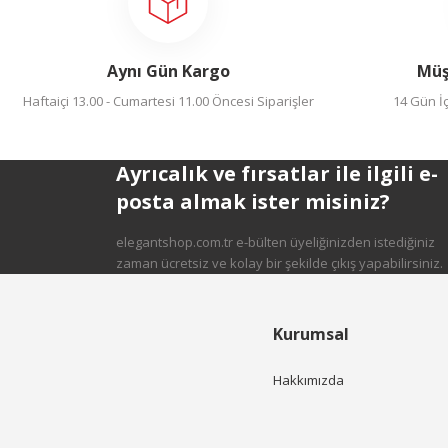
Ürün açıklamasında eksik bilgiler bulunuyor.
Ürün bilgilerinde hatalar bulunuyor.
Aynı Gün Kargo
Müş
Ürün fiyatı diğer sitelerden daha pahalı.
Haftaiçi 13.00 - Cumartesi 11.00 Öncesi Siparişler
14 Gün İç
Bu ürüne benzer farklı alternatifler olmalı.
Ayrıcalık ve fırsatlar ile ilgili e-
posta almak ister misiniz?
elegantshop.com.tr e-bülten üyeliğinizden istediğiniz
Gönder
zaman ücretsiz ve kolay bir şekilde çıkış yapabilirsiniz.
Kurumsal
Hakkımızda