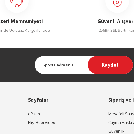
teri Memnuniyeti
Güvenli Alışver
inde Ücretsiz Kargo ile İade
256Bit SSL Sertifika
Kaydet
Sayfalar
Sipariş ve
ePuan
Mesafeli Satı
Elişi Hobi Video
Cayma Hakkı 
Güvenlik