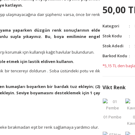
ye katlayın.
50,00 T
aşıp ulaşmayacağına dair şüpheniz varsa, önce bir renk
Kategori
boyama yaparken düzgün renk sonuçlarının elde
Stok Kodu
unlu suyla yıkayınız. Bu, boya emilimine engel
Stok Adedi
şı korumak için kullanışlı kağıt havlular bulundurun.
Barkod Kodu
ole etmek için lastik eldiven kullanın.
*5,15 TL den başla
k bir tencereyi doldurun . Soba üstündeki potu ve ılık
ren kumaşları boyarken bir bardak tuz ekleyin; (2)
Vikt Renk
ekleyin. Seviye boyamasını desteklemek için 1 çay
ma, leke bırakmadan eşit bir renk sağlamaya yardımcı olur.