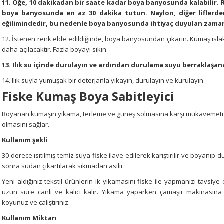
11. Öğe, 10 dakikadan bir saate kadar boya banyosunda kalabilir. 
boya banyosunda en az 30 dakika tutun. Naylon, diğer liflerd
eğilimindedir, bu nedenle boya banyosunda ihtiyaç duyulan zaman
12. İstenen renk elde edildiğinde, boya banyosundan çıkarın. Kumaş ıs
daha açılacaktır. Fazla boyayı sıkın.
13. Ilık su içinde durulayın ve ardından durulama suyu berraklaşa
14. Ilık suyla yumuşak bir deterjanla yıkayın, durulayın ve kurulayın.
Fiske Kumaş Boya Sabitleyici
Boyanan kumaşın yıkama, terleme ve güneş solmasına karşı mukavemeti art
olmasını sağlar.
Kullanım şekli
30 derece ısıtılmış temiz suya fiske ilave edilerek karıştırılır ve boyanıp 
sonra sudan çıkartılarak sıkmadan asılır.
Yeni aldığınız tekstil ürünlerin ik yıkamasını fiske ile yapmanızı tavsiye 
uzun süre canlı ve kalıcı kalır. Yıkama yaparken çamaşır makinasına
koyunuz ve çalıştırınız.
Kullanım Miktarı