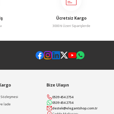
iş
Ücretsiz Kargo
sı
3000 ₺ Üzeri Siparişlerde
 Kargo
Bize Ulaşın
ş Sözleşmesi
0539 454 2754
0539 454 2754
ve İade
destek@elegantshop.com.tr
Cadde Mağazası