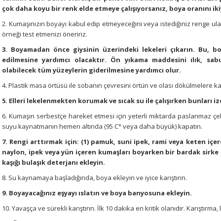
çok daha koyu bir renk elde etmeye çalışıyorsanız, boya oranını iki
2. Kumaşınızın boyayı kabul edip etmeyeceğini veya istediğiniz renge ul
örneği test etmenizi öneririz.
3. Boyamadan önce giysinin üzerindeki lekeleri çıkarın. Bu, 
edilmesine yardımcı olacaktır. Ön yıkama maddesini ılık, sab
olabilecek tüm yüzeylerin giderilmesine yardımcı olur.
4. Plastik masa örtüsü ile sobanın çevresini örtün ve olası dökülmelere kar
5. Elleri lekelenmekten korumak ve sıcak su ile çalışırken bunları iz
6. Kumaşın serbestçe hareket etmesi için yeterli miktarda paslanmaz çeli
suyu kaynatmanın hemen altında (95 C° veya daha büyük) kapatın.
7. Rengi arttırmak için: (1) pamuk, suni ipek, rami veya keten içe
naylon, ipek veya yün içeren kumaşları boyarken bir bardak sirke 
kaşığı bulaşık deterjanı ekleyin.
8. Su kaynamaya başladığında, boya ekleyin ve iyice karıştırın.
9. Boyayacağınız eşyayı ıslatın ve boya banyosuna ekleyin.
10. Yavaşça ve sürekli karıştırın. İlk 10 dakika en kritik olanıdır. Karıştır