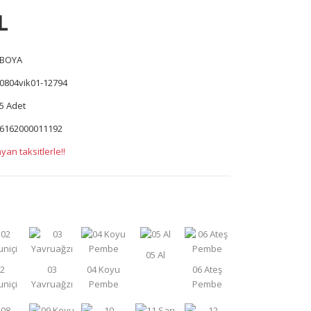
L
BOYA
0804vik01-12794
5 Adet
6162000011192
yan taksitlerle!!