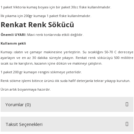
1 paket Viktoria kumaş boyası için bir paket 30cc fiske kullanılmalıdır.
İlk yıkama için 200gr kumaşa 1 paket fiske kullanılmalıdır.
Renkat Renk Sökücü
Önemli UYARI:
Mavi renk tonlarında etkili değildir.
Kullanım şekli
Kumaşı ıslatın ve çamaşır makinesine yerleştirin. Su sıcaklığını 50-70 C dereceye
ayarlayın ve en az 30 dakika süreyle yıkayın. Renkat renk sökücüyü 500 mililitre
sıcak su ile karıştırın, kazanın içine dökün ve makineyi çalıştırın.
1 paket 200 gr kumaşın rengini sökmeye yeterlidir.
Renk sökme işlemi bitince ürünü ılık suda hafif deterjanla tekrar yıkayıp kurutun.
Ürün artık boyanmaya hazırdır.
Yorumlar (0)
Taksit Seçenekleri
Bu ürüne ilk yorumu siz yapın!