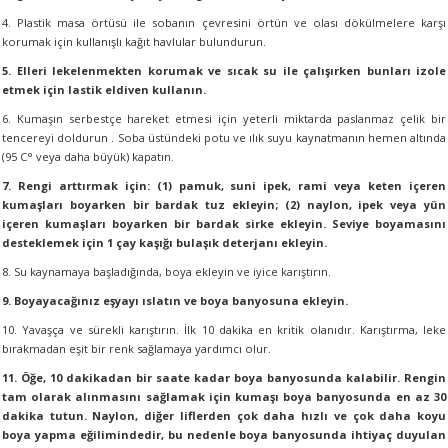
4. Plastik masa örtüsü ile sobanın çevresini örtün ve olası dökülmelere karşı
korumak için kullanışlı kağıt havlular bulundurun.
5. Elleri lekelenmekten korumak ve sıcak su ile çalışırken bunları izole
etmek için lastik eldiven kullanın.
6. Kumaşın serbestçe hareket etmesi için yeterli miktarda paslanmaz çelik bir
tencereyi doldurun . Soba üstündeki potu ve ılık suyu kaynatmanın hemen altında
(95 C° veya daha büyük) kapatın.
7. Rengi arttırmak için: (1) pamuk, suni ipek, rami veya keten içeren
kumaşları boyarken bir bardak tuz ekleyin; (2) naylon, ipek veya yün
içeren kumaşları boyarken bir bardak sirke ekleyin. Seviye boyamasını
desteklemek için 1 çay kaşığı bulaşık deterjanı ekleyin.
8. Su kaynamaya başladığında, boya ekleyin ve iyice karıştırın.
9. Boyayacağınız eşyayı ıslatın ve boya banyosuna ekleyin.
10. Yavaşça ve sürekli karıştırın. İlk 10 dakika en kritik olanıdır. Karıştırma, leke
bırakmadan eşit bir renk sağlamaya yardımcı olur.
11. Öğe, 10 dakikadan bir saate kadar boya banyosunda kalabilir. Rengin
tam olarak alınmasını sağlamak için kumaşı boya banyosunda en az 30
dakika tutun. Naylon, diğer liflerden çok daha hızlı ve çok daha koyu
boya yapma eğilimindedir, bu nedenle boya banyosunda ihtiyaç duyulan