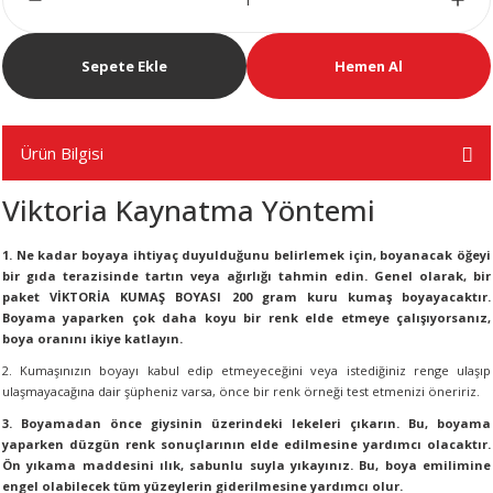
R
Sepete Ekle
Hemen Al
Ürün Bilgisi
Viktoria Kaynatma Yöntemi
1. Ne kadar boyaya ihtiyaç duyulduğunu belirlemek için, boyanacak öğeyi
bir gıda terazisinde tartın veya ağırlığı tahmin edin. Genel olarak, bir
paket VİKTORİA KUMAŞ BOYASI 200 gram kuru kumaş boyayacaktır.
Boyama yaparken çok daha koyu bir renk elde etmeye çalışıyorsanız,
boya oranını ikiye katlayın.
2. Kumaşınızın boyayı kabul edip etmeyeceğini veya istediğiniz renge ulaşıp
ulaşmayacağına dair şüpheniz varsa, önce bir renk örneği test etmenizi öneririz.
3. Boyamadan önce giysinin üzerindeki lekeleri çıkarın. Bu, boyama
yaparken düzgün renk sonuçlarının elde edilmesine yardımcı olacaktır.
Ön yıkama maddesini ılık, sabunlu suyla yıkayınız. Bu, boya emilimine
engel olabilecek tüm yüzeylerin giderilmesine yardımcı olur.