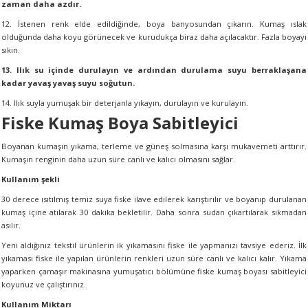
zaman daha azdır.
12. İstenen renk elde edildiğinde, boya banyosundan çıkarın. Kumaş ıslak
olduğunda daha koyu görünecek ve kurudukça biraz daha açılacaktır. Fazla boyayı
sıkın.
13. Ilık su içinde durulayın ve ardından durulama suyu berraklaşana
kadar yavaş yavaş suyu soğutun.
14. Ilık suyla yumuşak bir deterjanla yıkayın, durulayın ve kurulayın.
Fiske Kumaş Boya Sabitleyici
Boyanan kumaşın yıkama, terleme ve güneş solmasına karşı mukavemeti arttırır.
Kumaşın renginin daha uzun süre canlı ve kalıcı olmasını sağlar.
Kullanım şekli
30 derece ısıtılmış temiz suya fiske ilave edilerek karıştırılır ve boyanıp durulanan
kumaş içine atılarak 30 dakika bekletilir. Daha sonra sudan çıkartılarak sıkmadan
asılır.
Yeni aldığınız tekstil ürünlerin ik yıkamasını fiske ile yapmanızı tavsiye ederiz. İlk
yıkaması fiske ile yapılan ürünlerin renkleri uzun süre canlı ve kalıcı kalır. Yıkama
yaparken çamaşır makinasına yumuşatıcı bölümüne fiske kumaş boyası sabitleyici
koyunuz ve çalıştırınız.
Kullanım Miktarı