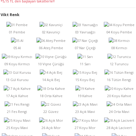
*5,15 TL den başlayan taksitlerle!!
LERİ
Vikt Renk
 KENDİR İPİ
LER