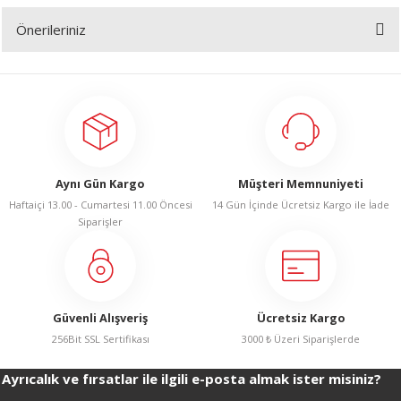
Önerileriniz
Yorum Yaz
Bu ürünün fiyat bilgisi, resim, ürün açıklamalarında ve diğer konularda
yetersiz gördüğünüz noktaları öneri formunu kullanarak tarafımıza
iletebilirsiniz.
Görüş ve önerileriniz için teşekkür ederiz.
Ürün resmi kalitesiz, bozuk veya görüntülenemiyor.
Aynı Gün Kargo
Müşteri Memnuniyeti
Ürün açıklamasında eksik bilgiler bulunuyor.
Haftaiçi 13.00 - Cumartesi 11.00 Öncesi
14 Gün İçinde Ücretsiz Kargo ile İade
Ürün bilgilerinde hatalar bulunuyor.
Siparişler
Ürün fiyatı diğer sitelerden daha pahalı.
Bu ürüne benzer farklı alternatifler olmalı.
Güvenli Alışveriş
Ücretsiz Kargo
256Bit SSL Sertifikası
3000 ₺ Üzeri Siparişlerde
Ayrıcalık ve fırsatlar ile ilgili e-posta almak ister misiniz?
Gönder