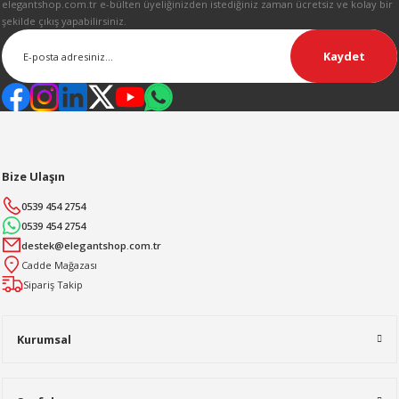
elegantshop.com.tr e-bülten üyeliğinizden istediğiniz zaman ücretsiz ve kolay bir
şekilde çıkış yapabilirsiniz.
Kaydet
Bize Ulaşın
0539 454 2754
0539 454 2754
destek@elegantshop.com.tr
Cadde Mağazası
Sipariş Takip
Kurumsal