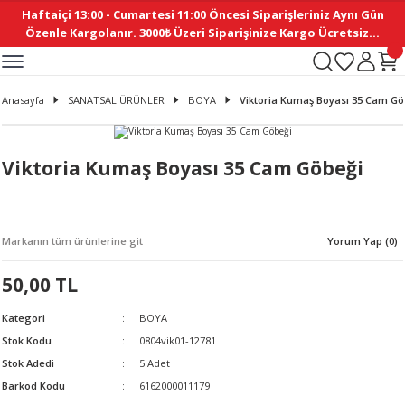
Haftaiçi 13:00 - Cumartesi 11:00 Öncesi Siparişleriniz Aynı Gün
Geri Dön
Geri Dön
Geri Dön
Geri Dön
Geri Dön
Geri Dön
Geri Dön
Geri Dön
Geri Dön
Geri Dön
Geri Dön
Geri Dön
Geri Dön
Geri Dön
Geri Dön
Geri Dön
Geri Dön
Geri Dön
Geri Dön
Geri Dön
Geri Dön
Özenle Kargolanır. 3000₺ Üzeri Siparişinize Kargo Ücretsiz...
İ
EMELERİ
Ş
ER
MELERİ
ÜRÜNLER
NLER
M AKSESUAR
N AKSESUAR
SYON
Anasayfa
SANATSAL ÜRÜNLER
BOYA
Viktoria Kumaş Boyası 35 Cam Gö
BLEN
 YASTIKLAR
İ MAKAS
AMA ETİKET
ICI
ne
İ
İ
 MASKESİ
TIKLAR
KASI
GİSİ
MI
Sİ
Viktoria Kumaş Boyası 35 Cam Göbeği
ILARI
ME
MAKARON
RUP DERGİ
Markanın tüm ürünlerine git
Yorum Yap (0)
I YASTIKLAR
ERİ
K YAPIMI
 - DAİRESEL
ABANI
50,00 TL
E
NLER
Kategori
BOYA
Stok Kodu
0804vik01-12781
Stok Adedi
5 Adet
Barkod Kodu
6162000011179