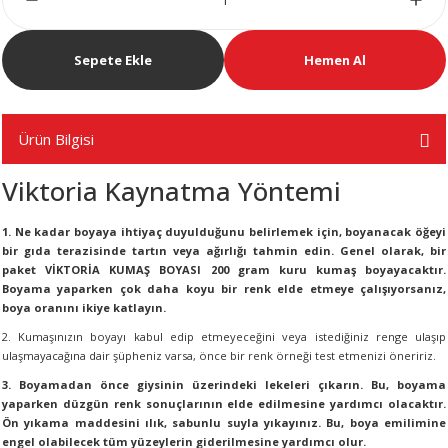
R
Sepete Ekle
Hemen Al
Ürün Bilgisi
Viktoria Kaynatma Yöntemi
1. Ne kadar boyaya ihtiyaç duyulduğunu belirlemek için, boyanacak öğeyi
bir gıda terazisinde tartın veya ağırlığı tahmin edin. Genel olarak, bir
paket VİKTORİA KUMAŞ BOYASI 200 gram kuru kumaş boyayacaktır.
Boyama yaparken çok daha koyu bir renk elde etmeye çalışıyorsanız,
boya oranını ikiye katlayın.
2. Kumaşınızın boyayı kabul edip etmeyeceğini veya istediğiniz renge ulaşıp
ulaşmayacağına dair şüpheniz varsa, önce bir renk örneği test etmenizi öneririz.
3. Boyamadan önce giysinin üzerindeki lekeleri çıkarın. Bu, boyama
yaparken düzgün renk sonuçlarının elde edilmesine yardımcı olacaktır.
Ön yıkama maddesini ılık, sabunlu suyla yıkayınız. Bu, boya emilimine
engel olabilecek tüm yüzeylerin giderilmesine yardımcı olur.