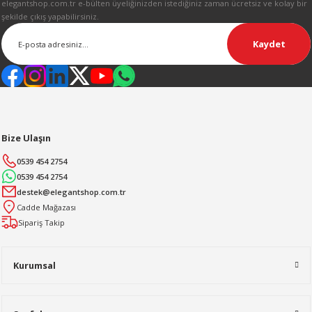
elegantshop.com.tr e-bülten üyeliğinizden istediğiniz zaman ücretsiz ve kolay bir
şekilde çıkış yapabilirsiniz.
Kaydet
Bize Ulaşın
0539 454 2754
0539 454 2754
destek@elegantshop.com.tr
Cadde Mağazası
Sipariş Takip
Kurumsal