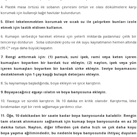
4. Plastik masa örtüsü ile sobanın çevresini örtün ve olası dökülmelere karşı
korumak için kullanışlı kağıt havlular bulundurun.
5. Elleri lekelenmekten korumak ve sıcak su ile çalışırken bunları izole
etmek için lastik eldiven kullanın.
6. Kumaşın serbestçe hareket etmesi için yeterli miktarda paslanmaz çelik bir
tencereyi doldurun . Soba üstündeki potu ve ılık suyu kaynatmanın hemen altında
(95 C° veya daha büyük) kapatın.
7. Rengi arttırmak için: (1) pamuk, suni ipek, rami veya keten içeren
kumaşları boyarken bir bardak tuz ekleyin; (2) naylon, ipek veya yün
içeren kumaşları boyarken bir bardak sirke ekleyin. Seviye boyamasını
desteklemek için 1 çay kaşığı bulaşık deterjanı ekleyin.
8. Su kaynamaya başladığında, boya ekleyin ve iyice karıştırın.
9. Boyayacağınız eşyayı ıslatın ve boya banyosuna ekleyin.
10. Yavaşça ve sürekli karıştırın. İlk 10 dakika en kritik olanıdır. Karıştırma, leke
bırakmadan eşit bir renk sağlamaya yardımcı olur.
11. Öğe, 10 dakikadan bir saate kadar boya banyosunda kalabilir. Rengin
tam olarak alınmasını sağlamak için kumaşı boya banyosunda en az 30
dakika tutun. Naylon, diğer liflerden çok daha hızlı ve çok daha koyu
boya yapma eğilimindedir, bu nedenle boya banyosunda ihtiyaç duyulan