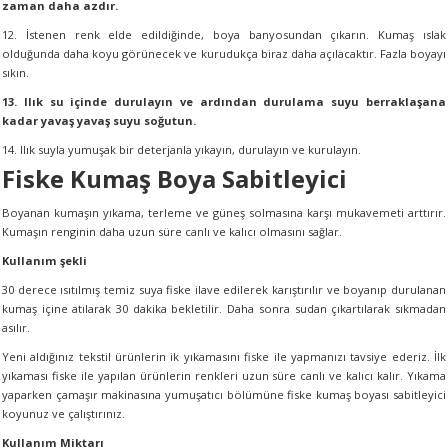
zaman daha azdır.
12. İstenen renk elde edildiğinde, boya banyosundan çıkarın. Kumaş ıslak
olduğunda daha koyu görünecek ve kurudukça biraz daha açılacaktır. Fazla boyayı
sıkın.
13. Ilık su içinde durulayın ve ardından durulama suyu berraklaşana
kadar yavaş yavaş suyu soğutun.
14. Ilık suyla yumuşak bir deterjanla yıkayın, durulayın ve kurulayın.
Fiske Kumaş Boya Sabitleyici
Boyanan kumaşın yıkama, terleme ve güneş solmasına karşı mukavemeti arttırır.
Kumaşın renginin daha uzun süre canlı ve kalıcı olmasını sağlar.
Kullanım şekli
30 derece ısıtılmış temiz suya fiske ilave edilerek karıştırılır ve boyanıp durulanan
kumaş içine atılarak 30 dakika bekletilir. Daha sonra sudan çıkartılarak sıkmadan
asılır.
Yeni aldığınız tekstil ürünlerin ik yıkamasını fiske ile yapmanızı tavsiye ederiz. İlk
yıkaması fiske ile yapılan ürünlerin renkleri uzun süre canlı ve kalıcı kalır. Yıkama
yaparken çamaşır makinasına yumuşatıcı bölümüne fiske kumaş boyası sabitleyici
koyunuz ve çalıştırınız.
Kullanım Miktarı