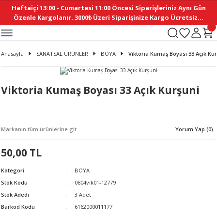
Haftaiçi 13:00 - Cumartesi 11:00 Öncesi Siparişleriniz Aynı Gün
Geri Dön
Geri Dön
Geri Dön
Geri Dön
Geri Dön
Geri Dön
Geri Dön
Geri Dön
Geri Dön
Geri Dön
Geri Dön
Geri Dön
Geri Dön
Geri Dön
Geri Dön
Geri Dön
Geri Dön
Geri Dön
Geri Dön
Geri Dön
Geri Dön
Özenle Kargolanır. 3000₺ Üzeri Siparişinize Kargo Ücretsiz...
İ
EMELERİ
Ş
ER
MELERİ
ÜRÜNLER
NLER
M AKSESUAR
N AKSESUAR
SYON
Anasayfa
SANATSAL ÜRÜNLER
BOYA
Viktoria Kumaş Boyası 33 Açık Kur
BLEN
 YASTIKLAR
İ MAKAS
AMA ETİKET
ICI
ne
İ
İ
 MASKESİ
TIKLAR
KASI
GİSİ
MI
Sİ
Viktoria Kumaş Boyası 33 Açık Kurşuni
ILARI
ME
MAKARON
RUP DERGİ
Markanın tüm ürünlerine git
Yorum Yap (0)
I YASTIKLAR
ERİ
K YAPIMI
 - DAİRESEL
ABANI
50,00 TL
E
NLER
Kategori
BOYA
Stok Kodu
0804vik01-12779
Stok Adedi
3 Adet
Barkod Kodu
6162000011177