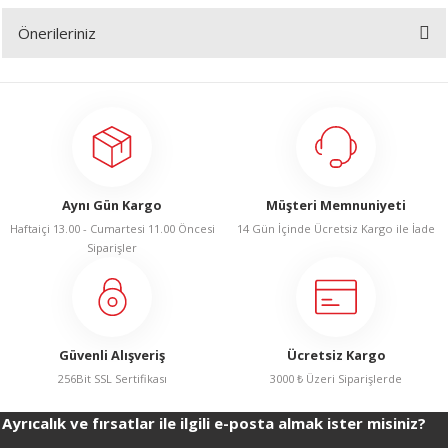
Önerileriniz
Yorum Yaz
Bu ürünün fiyat bilgisi, resim, ürün açıklamalarında ve diğer konularda
yetersiz gördüğünüz noktaları öneri formunu kullanarak tarafımıza
iletebilirsiniz.
Görüş ve önerileriniz için teşekkür ederiz.
Ürün resmi kalitesiz, bozuk veya görüntülenemiyor.
Aynı Gün Kargo
Müşteri Memnuniyeti
Ürün açıklamasında eksik bilgiler bulunuyor.
Haftaiçi 13.00 - Cumartesi 11.00 Öncesi
14 Gün İçinde Ücretsiz Kargo ile İade
Ürün bilgilerinde hatalar bulunuyor.
Siparişler
Ürün fiyatı diğer sitelerden daha pahalı.
Bu ürüne benzer farklı alternatifler olmalı.
Güvenli Alışveriş
Ücretsiz Kargo
256Bit SSL Sertifikası
3000 ₺ Üzeri Siparişlerde
Ayrıcalık ve fırsatlar ile ilgili e-posta almak ister misiniz?
Gönder