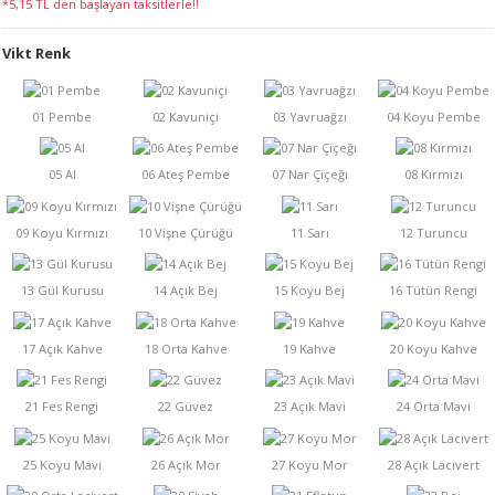
*5,15 TL den başlayan taksitlerle!!
LERİ
Vikt Renk
 KENDİR İPİ
LER