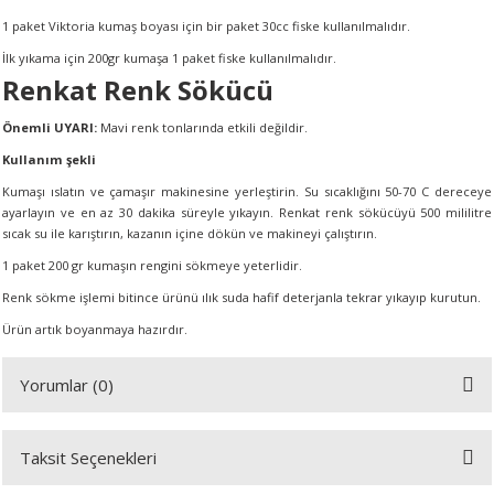
1 paket Viktoria kumaş boyası için bir paket 30cc fiske kullanılmalıdır.
İlk yıkama için 200gr kumaşa 1 paket fiske kullanılmalıdır.
Renkat Renk Sökücü
Önemli UYARI:
Mavi renk tonlarında etkili değildir.
Kullanım şekli
Kumaşı ıslatın ve çamaşır makinesine yerleştirin. Su sıcaklığını 50-70 C dereceye
ayarlayın ve en az 30 dakika süreyle yıkayın. Renkat renk sökücüyü 500 mililitre
sıcak su ile karıştırın, kazanın içine dökün ve makineyi çalıştırın.
1 paket 200 gr kumaşın rengini sökmeye yeterlidir.
Renk sökme işlemi bitince ürünü ılık suda hafif deterjanla tekrar yıkayıp kurutun.
Ürün artık boyanmaya hazırdır.
Yorumlar (0)
Taksit Seçenekleri
Bu ürüne ilk yorumu siz yapın!