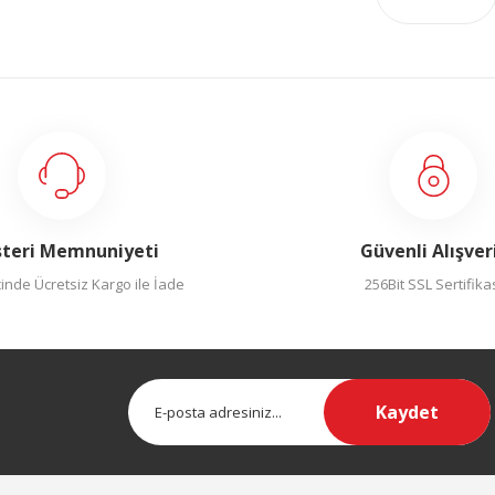
teri Memnuniyeti
Güvenli Alışver
inde Ücretsiz Kargo ile İade
256Bit SSL Sertifika
Kaydet