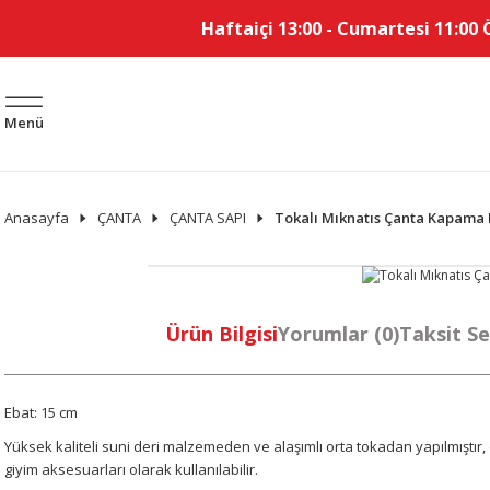
Haftaiçi 13:00 - Cumartesi 11:00 
Menü
Anasayfa
ÇANTA
ÇANTA SAPI
Tokalı Mıknatıs Çanta Kapama 
Ürün Bilgisi
Yorumlar (0)
Taksit Se
Ebat: 15 cm
Yüksek kaliteli suni deri malzemeden ve alaşımlı orta tokadan yapılmıştır
giyim aksesuarları olarak kullanılabilir.