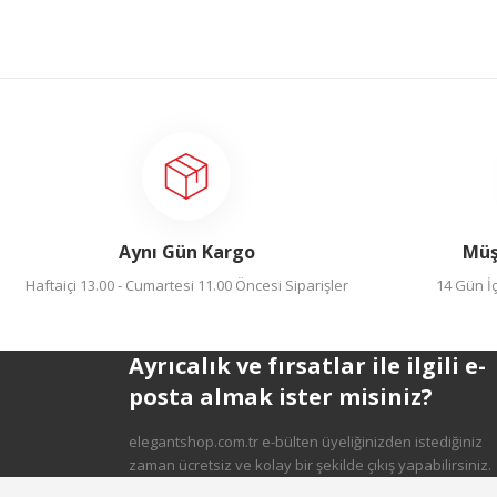
Gönder
Aynı Gün Kargo
Müş
Haftaiçi 13.00 - Cumartesi 11.00 Öncesi Siparişler
14 Gün İç
Ayrıcalık ve fırsatlar ile ilgili e-
posta almak ister misiniz?
elegantshop.com.tr e-bülten üyeliğinizden istediğiniz
zaman ücretsiz ve kolay bir şekilde çıkış yapabilirsiniz.