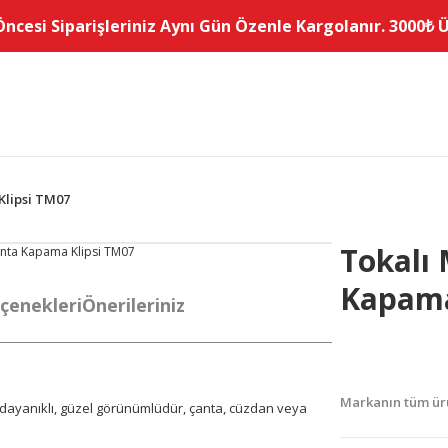
Öncesi Siparişleriniz Aynı Gün Özenle Kargolanır. 3000₺ Üz
Klipsi TM07
Tokalı 
Kapama
çenekleri
Önerileriniz
Markanın tüm ürü
, dayanıklı, güzel görünümlüdür, çanta, cüzdan veya