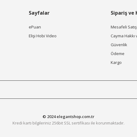
Sayfalar
Sipariş ve
ePuan
Mesafeli Satı
Elişi Hobi Video
Cayma Hakkı 
Güvenlik
Ödeme
Kargo
© 2024 elegantshop.com.tr
Kredi kartı bilgileriniz 256bit SSL sertifikası ile korunmaktadır.