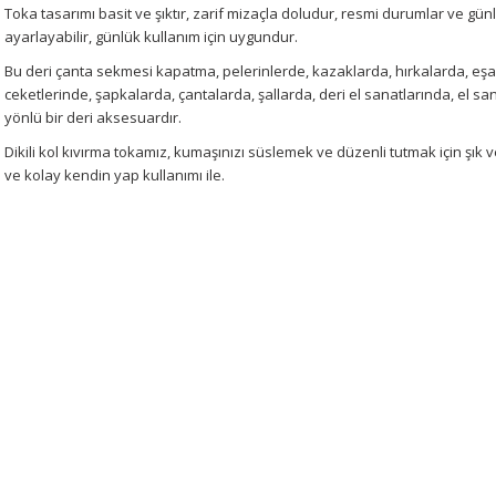
Toka tasarımı basit ve şıktır, zarif mizaçla doludur, resmi durumlar ve gün
ayarlayabilir, günlük kullanım için uygundur.
Bu deri çanta sekmesi kapatma, pelerinlerde, kazaklarda, hırkalarda, eşar
ceketlerinde, şapkalarda, çantalarda, şallarda, deri el sanatlarında, el sa
yönlü bir deri aksesuardır.
Dikili kol kıvırma tokamız, kumaşınızı süslemek ve düzenli tutmak için şık v
ve kolay kendin yap kullanımı ile.
Bu ürünün fiyat bilgisi, resim, ürün açıklamalarında ve diğer konularda 
tarafımıza iletebilirsiniz.
Bu ürüne ilk yorumu siz 
Görüş ve önerileriniz için teşekkür ederiz.
Yorum Yaz
Ürün resmi kalitesiz, bozuk veya görüntülenemiyor.
Ürün açıklamasında eksik bilgiler bulunuyor.
Ürün bilgilerinde hatalar bulunuyor.
Ürün fiyatı diğer sitelerden daha pahalı.
Bu ürüne benzer farklı alternatifler olmalı.