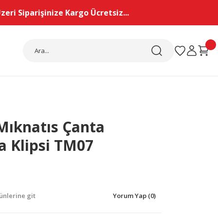
eri Siparişinize Kargo Ücretsiz...
Mıknatıs Çanta
 Klipsi TM07
nlerine git
Yorum Yap (0)