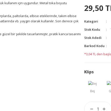
lük kullanım için uygundur.
Metal toka boyutu
29,50 T
plarda, paltolarda, elbise eteklerinde, takım elbise
natlarında vb.
yaygın olarak kullanılır. Son derece çok
Kategori
Stok Kodu
e güzel bir şekilde tasarlanmıştır, pratik kanca tasarımı
Stok Adedi
Barkod Kodu
yetersiz gördüğünüz noktaları öneri formunu kullanarak
*3,04 TL den başla
yapın!
Klips