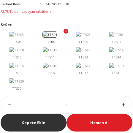
Barkod Kodu
6162000013018
LERİ
*2,78 TL den başlayan taksitlerle!!
StSet
 KENDİR İPİ
LER
Sepete Ekle
Hemen Al