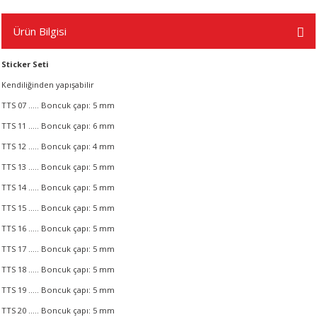
Ürün Bilgisi
A
Sticker Seti
Kendiliğinden yapışabilir
TTS 07 ..... Boncuk çapı: 5 mm
ERİ
TTS 11 ..... Boncuk çapı: 6 mm
TTS 12 ..... Boncuk çapı: 4 mm
LERİ
TTS 13 ..... Boncuk çapı: 5 mm
S
TTS 14 ..... Boncuk çapı: 5 mm
TTS 15 ..... Boncuk çapı: 5 mm
KIŞI
TTS 16 ..... Boncuk çapı: 5 mm
TTS 17 ..... Boncuk çapı: 5 mm
ŞI
TTS 18 ..... Boncuk çapı: 5 mm
TTS 19 ..... Boncuk çapı: 5 mm
TTS 20 ..... Boncuk çapı: 5 mm