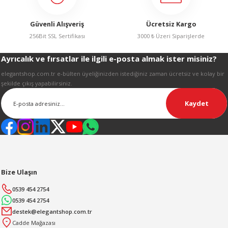
Güvenli Alışveriş
Ücretsiz Kargo
256Bit SSL Sertifikası
3000 ₺ Üzeri Siparişlerde
Ayrıcalık ve fırsatlar ile ilgili e-posta almak ister misiniz?
Gönder
elegantshop.com.tr e-bülten üyeliğinizden istediğiniz zaman ücretsiz ve kolay bir
şekilde çıkış yapabilirsiniz.
Kaydet
Bize Ulaşın
0539 454 2754
0539 454 2754
destek@elegantshop.com.tr
Cadde Mağazası