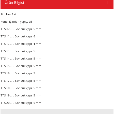
Ürün Bilgisi
Sticker Seti
A
Kendiliğinden yapışabilir
TTS 07 ..... Boncuk çapı: 5 mm
TTS 11 ..... Boncuk çapı: 6 mm
ERİ
TTS 12 ..... Boncuk çapı: 4 mm
TTS 13 ..... Boncuk çapı: 5 mm
LERİ
TTS 14 ..... Boncuk çapı: 5 mm
TTS 15 ..... Boncuk çapı: 5 mm
S
TTS 16 ..... Boncuk çapı: 5 mm
KIŞI
TTS 17 ..... Boncuk çapı: 5 mm
TTS 18 ..... Boncuk çapı: 5 mm
ŞI
TTS 19 ..... Boncuk çapı: 5 mm
TTS 20 ..... Boncuk çapı: 5 mm