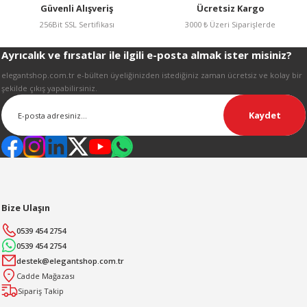
Güvenli Alışveriş
Ücretsiz Kargo
256Bit SSL Sertifikası
3000 ₺ Üzeri Siparişlerde
Ayrıcalık ve fırsatlar ile ilgili e-posta almak ister misiniz?
Gönder
elegantshop.com.tr e-bülten üyeliğinizden istediğiniz zaman ücretsiz ve kolay bir
şekilde çıkış yapabilirsiniz.
Kaydet
Bize Ulaşın
0539 454 2754
0539 454 2754
destek@elegantshop.com.tr
Cadde Mağazası
Sipariş Takip