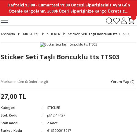
Haftaiçi 13:00 - Cumartesi 11:00 Öncesi Siparişleriniz Aynı Gün
Geri Dön
Geri Dön
Geri Dön
Geri Dön
Geri Dön
Geri Dön
Geri Dön
Geri Dön
Geri Dön
Geri Dön
Geri Dön
Geri Dön
Geri Dön
Geri Dön
Geri Dön
Geri Dön
Geri Dön
Geri Dön
Geri Dön
Geri Dön
Geri Dön
Özenle Kargolanır. 3000₺ Üzeri Siparişinize Kargo Ücretsiz...
İ
EMELERİ
Ş
ER
MELERİ
ÜRÜNLER
NLER
M AKSESUAR
N AKSESUAR
SYON
Anasayfa
KIRTASİYE
STICKER
Sticker Seti Taşlı Boncuklu tts TTS03
BLEN
 YASTIKLAR
İ MAKAS
AMA ETİKET
ICI
ne
İ
İ
 MASKESİ
TIKLAR
KASI
GİSİ
MI
Sİ
Sticker Seti Taşlı Boncuklu tts TTS03
ILARI
ME
MAKARON
RUP DERGİ
Markanın tüm ürünlerine git
Yorum Yap (0)
I YASTIKLAR
ERİ
K YAPIMI
 - DAİRESEL
ABANI
27,00 TL
E
NLER
Kategori
STICKER
Stok Kodu
pk12-14427
Stok Adedi
2 Adet
Barkod Kodu
6162000013017