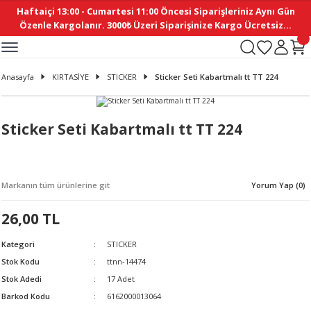
Haftaiçi 13:00 - Cumartesi 11:00 Öncesi Siparişleriniz Aynı Gün
Geri Dön
Geri Dön
Geri Dön
Geri Dön
Geri Dön
Geri Dön
Geri Dön
Geri Dön
Geri Dön
Geri Dön
Geri Dön
Geri Dön
Geri Dön
Geri Dön
Geri Dön
Geri Dön
Geri Dön
Geri Dön
Geri Dön
Geri Dön
Geri Dön
Özenle Kargolanır. 3000₺ Üzeri Siparişinize Kargo Ücretsiz...
İ
EMELERİ
Ş
ER
MELERİ
ÜRÜNLER
NLER
M AKSESUAR
N AKSESUAR
SYON
Anasayfa
KIRTASİYE
STICKER
Sticker Seti Kabartmalı tt TT 224
BLEN
 YASTIKLAR
İ MAKAS
AMA ETİKET
ICI
ne
İ
İ
 MASKESİ
TIKLAR
KASI
GİSİ
MI
Sİ
Sticker Seti Kabartmalı tt TT 224
ILARI
ME
MAKARON
RUP DERGİ
Markanın tüm ürünlerine git
Yorum Yap (0)
I YASTIKLAR
ERİ
K YAPIMI
 - DAİRESEL
ABANI
26,00 TL
E
NLER
Kategori
STICKER
Stok Kodu
ttnn-14474
Stok Adedi
17 Adet
Barkod Kodu
6162000013064