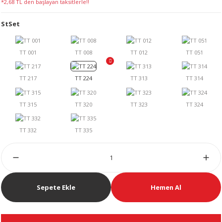
*2,68 TL den başlayan taksitlerle!!
LERİ
StSet
 KENDİR İPİ
LER
Sepete Ekle
Hemen Al