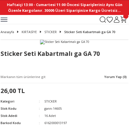
Haftaiçi 13:00 - Cumartesi 11:00 Öncesi Siparişleriniz Aynı Gün
Geri Dön
Geri Dön
Geri Dön
Geri Dön
Geri Dön
Geri Dön
Geri Dön
Geri Dön
Geri Dön
Geri Dön
Geri Dön
Geri Dön
Geri Dön
Geri Dön
Geri Dön
Geri Dön
Geri Dön
Geri Dön
Geri Dön
Geri Dön
Geri Dön
Özenle Kargolanır. 3000₺ Üzeri Siparişinize Kargo Ücretsiz...
İ
EMELERİ
Ş
ER
MELERİ
ÜRÜNLER
NLER
M AKSESUAR
N AKSESUAR
SYON
Anasayfa
KIRTASİYE
STICKER
Sticker Seti Kabartmalı ga GA 70
BLEN
 YASTIKLAR
İ MAKAS
AMA ETİKET
ICI
ne
İ
İ
 MASKESİ
TIKLAR
KASI
GİSİ
MI
Sİ
Sticker Seti Kabartmalı ga GA 70
ILARI
ME
MAKARON
RUP DERGİ
Markanın tüm ürünlerine git
Yorum Yap (0)
I YASTIKLAR
ERİ
K YAPIMI
 - DAİRESEL
ABANI
26,00 TL
E
NLER
Kategori
STICKER
Stok Kodu
gann-14605
Stok Adedi
16 Adet
Barkod Kodu
6162000013197