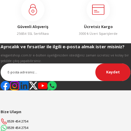
R
Ürün fiyatı diğer sitelerden daha pahalı.
Bu ürüne benzer farklı alternatifler olmalı.
Güvenli Alışveriş
Ücretsiz Kargo
256Bit SSL Sertifikası
3000 ₺ Üzeri Siparişlerde
Ayrıcalık ve fırsatlar ile ilgili e-posta almak ister misiniz?
Gönder
elegantshop.com.tr e-bülten üyeliğinizden istediğiniz zaman ücretsiz ve kolay bir
şekilde çıkış yapabilirsiniz.
Kaydet
Bize Ulaşın
0539 454 2754
0539 454 2754