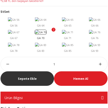
*2,68 TL den başlayan taksitlerle!!
LERİ
StSet
 KENDİR İPİ
LER
Sepete Ekle
Hemen Al
Ürün Bilgisi