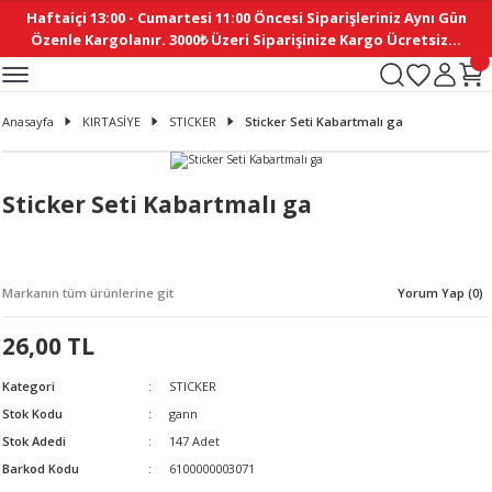
Haftaiçi 13:00 - Cumartesi 11:00 Öncesi Siparişleriniz Aynı Gün
Geri Dön
Geri Dön
Geri Dön
Geri Dön
Geri Dön
Geri Dön
Geri Dön
Geri Dön
Geri Dön
Geri Dön
Geri Dön
Geri Dön
Geri Dön
Geri Dön
Geri Dön
Geri Dön
Geri Dön
Geri Dön
Geri Dön
Geri Dön
Geri Dön
Özenle Kargolanır. 3000₺ Üzeri Siparişinize Kargo Ücretsiz...
İ
EMELERİ
Ş
ER
MELERİ
ÜRÜNLER
NLER
M AKSESUAR
N AKSESUAR
SYON
Anasayfa
KIRTASİYE
STICKER
Sticker Seti Kabartmalı ga
BLEN
 YASTIKLAR
İ MAKAS
AMA ETİKET
ICI
ne
İ
İ
 MASKESİ
TIKLAR
KASI
GİSİ
MI
Sİ
Sticker Seti Kabartmalı ga
ILARI
ME
MAKARON
RUP DERGİ
Markanın tüm ürünlerine git
Yorum Yap (0)
I YASTIKLAR
ERİ
K YAPIMI
 - DAİRESEL
ABANI
26,00 TL
E
NLER
Kategori
STICKER
Stok Kodu
gann
Stok Adedi
147 Adet
Barkod Kodu
6100000003071