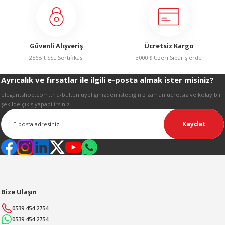
R
Ürün fiyatı diğer sitelerden daha pahalı.
Bu ürüne benzer farklı alternatifler olmalı.
Güvenli Alışveriş
Ücretsiz Kargo
256Bit SSL Sertifikası
3000 ₺ Üzeri Siparişlerde
Ayrıcalık ve fırsatlar ile ilgili e-posta almak ister misiniz?
Gönder
elegantshop.com.tr e-bülten üyeliğinizden istediğiniz zaman ücretsiz ve kolay bir
şekilde çıkış yapabilirsiniz.
Kaydet
Bize Ulaşın
0539 454 2754
0539 454 2754