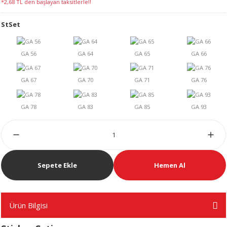
*2,68 TL den başlayan taksitlerle!!
LERİ
StSet
 KENDİR İPİ
LER
Sepete Ekle
Hemen Al
Ürün Bilgisi