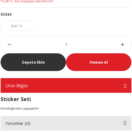
*2,68 TL den başlayan taksitlerle!!
LERİ
StSet
JNA3 12
 KENDİR İPİ
Sepete Ekle
Hemen Al
LER
Ürün Bilgisi
Sticker Seti
Kendiliğinden yapışabilir
Yorumlar (0)