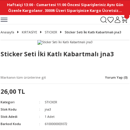
Haftaiçi 13:00 - Cumartesi 11:00 Öncesi Siparişleriniz Aynı Gün
Geri Dön
Geri Dön
Geri Dön
Geri Dön
Geri Dön
Geri Dön
Geri Dön
Geri Dön
Geri Dön
Geri Dön
Geri Dön
Geri Dön
Geri Dön
Geri Dön
Geri Dön
Geri Dön
Geri Dön
Geri Dön
Geri Dön
Geri Dön
Geri Dön
Özenle Kargolanır. 3000₺ Üzeri Siparişinize Kargo Ücretsiz...
İ
EMELERİ
Ş
ER
MELERİ
ÜRÜNLER
NLER
M AKSESUAR
N AKSESUAR
SYON
Anasayfa
KIRTASİYE
STICKER
Sticker Seti İki Katlı Kabartmalı jna3
BLEN
 YASTIKLAR
İ MAKAS
AMA ETİKET
ICI
ne
İ
İ
 MASKESİ
TIKLAR
KASI
GİSİ
MI
Sİ
Sticker Seti İki Katlı Kabartmalı jna3
ILARI
ME
MAKARON
RUP DERGİ
Markanın tüm ürünlerine git
Yorum Yap (0)
I YASTIKLAR
ERİ
K YAPIMI
 - DAİRESEL
ABANI
26,00 TL
E
NLER
Kategori
STICKER
Stok Kodu
jna3
Stok Adedi
1 Adet
Barkod Kodu
6100000003072