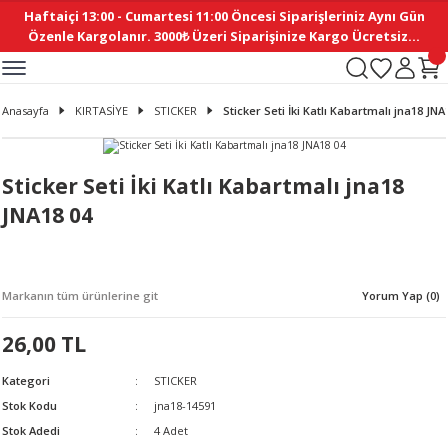
Haftaiçi 13:00 - Cumartesi 11:00 Öncesi Siparişleriniz Aynı Gün
Geri Dön
Geri Dön
Geri Dön
Geri Dön
Geri Dön
Geri Dön
Geri Dön
Geri Dön
Geri Dön
Geri Dön
Geri Dön
Geri Dön
Geri Dön
Geri Dön
Geri Dön
Geri Dön
Geri Dön
Geri Dön
Geri Dön
Geri Dön
Geri Dön
Özenle Kargolanır. 3000₺ Üzeri Siparişinize Kargo Ücretsiz...
İ
EMELERİ
Ş
ER
MELERİ
ÜRÜNLER
NLER
M AKSESUAR
N AKSESUAR
SYON
Anasayfa
KIRTASİYE
STICKER
Sticker Seti İki Katlı Kabartmalı jna18 JNA
BLEN
 YASTIKLAR
İ MAKAS
AMA ETİKET
ICI
ne
İ
İ
 MASKESİ
TIKLAR
KASI
GİSİ
MI
Sİ
Sticker Seti İki Katlı Kabartmalı jna18
JNA18 04
ILARI
ME
MAKARON
RUP DERGİ
I YASTIKLAR
ERİ
K YAPIMI
 - DAİRESEL
ABANI
Markanın tüm ürünlerine git
Yorum Yap (0)
E
NLER
26,00 TL
Kategori
STICKER
Stok Kodu
jna18-14591
Stok Adedi
4 Adet