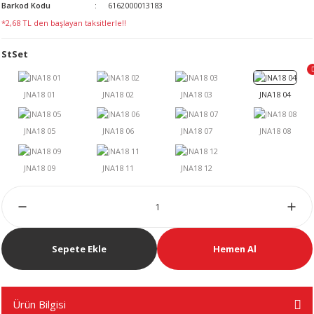
Barkod Kodu
6162000013183
LERİ
*2,68 TL den başlayan taksitlerle!!
StSet
 KENDİR İPİ
LER
Sepete Ekle
Hemen Al
Ürün Bilgisi