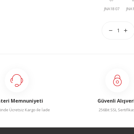
teri Memnuniyeti
Güvenli Alışver
inde Ücretsiz Kargo ile İade
256Bit SSL Sertifika