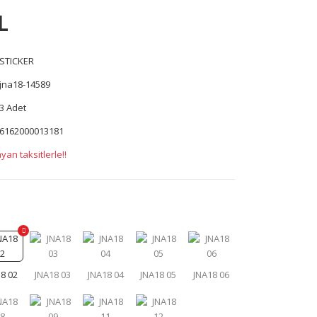
L
STICKER
jna18-14589
3 Adet
6162000013181
yan taksitlerle!!