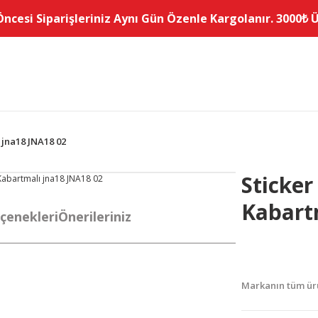
Öncesi Siparişleriniz Aynı Gün Özenle Kargolanır. 3000₺ Üz
ı jna18 JNA18 02
Sticker 
Kabart
çenekleri
Önerileriniz
Markanın tüm ürü