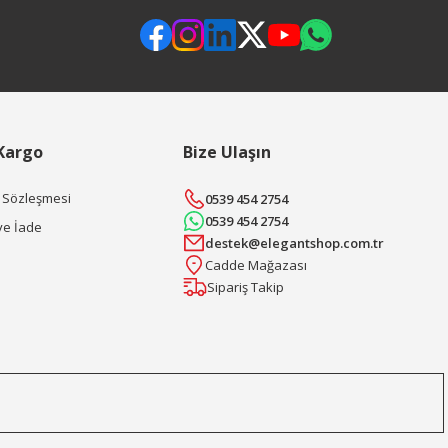
 Kargo
Bize Ulaşın
ş Sözleşmesi
0539 454 2754
0539 454 2754
ve İade
destek@elegantshop.com.tr
Cadde Mağazası
Sipariş Takip