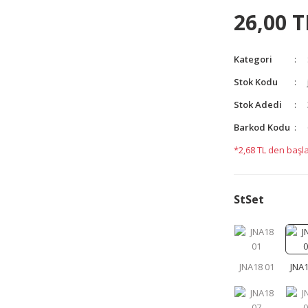
yetersiz gördüğünüz noktaları öneri formunu kullanarak
26,00 T
yapın!
Kategori
Stok Kodu
Stok Adedi
Barkod Kodu
*2,68 TL den başla
StSet