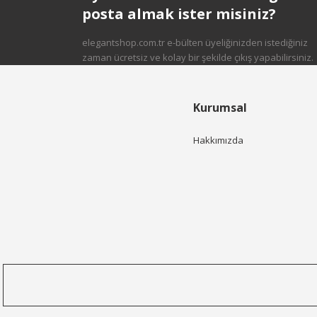
posta almak ister misiniz?
elegantshop.com.tr e-bülten üyeliğinizden istediğiniz
zaman ücretsiz ve kolay bir şekilde çıkış yapabilirsiniz.
Kurumsal
Hakkımızda