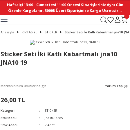
Haftaiçi 13:00 - Cumartesi 11:00 Öncesi Siparişleriniz Aynı Gün
Geri Dön
Geri Dön
Geri Dön
Geri Dön
Geri Dön
Geri Dön
Geri Dön
Geri Dön
Geri Dön
Geri Dön
Geri Dön
Geri Dön
Geri Dön
Geri Dön
Geri Dön
Geri Dön
Geri Dön
Geri Dön
Geri Dön
Geri Dön
Geri Dön
Özenle Kargolanır. 3000₺ Üzeri Siparişinize Kargo Ücretsiz...
İ
EMELERİ
Ş
ER
MELERİ
ÜRÜNLER
NLER
M AKSESUAR
N AKSESUAR
SYON
Anasayfa
KIRTASİYE
STICKER
Sticker Seti İki Katlı Kabartmalı jna10 JNA
BLEN
 YASTIKLAR
İ MAKAS
AMA ETİKET
ICI
ne
İ
İ
 MASKESİ
TIKLAR
KASI
GİSİ
MI
Sİ
Sticker Seti İki Katlı Kabartmalı jna10
JNA10 19
ILARI
ME
MAKARON
RUP DERGİ
I YASTIKLAR
ERİ
K YAPIMI
 - DAİRESEL
ABANI
Markanın tüm ürünlerine git
Yorum Yap (0)
E
NLER
26,00 TL
Kategori
STICKER
Stok Kodu
jna10-14585
Stok Adedi
7 Adet