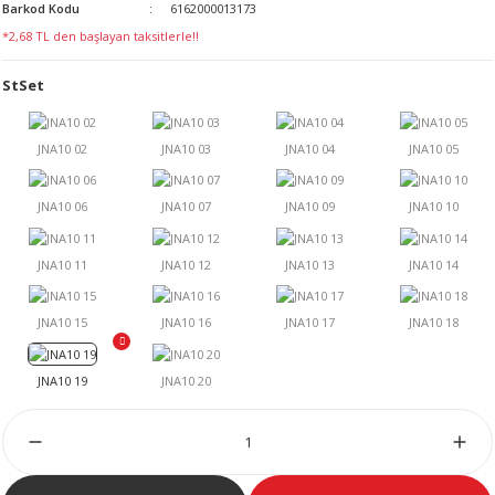
Barkod Kodu
6162000013173
LERİ
*2,68 TL den başlayan taksitlerle!!
StSet
 KENDİR İPİ
LER