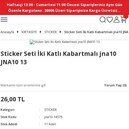
Haftaiçi 13:00 - Cumartesi 11:00 Öncesi Siparişleriniz Aynı Gün
Geri Dön
Geri Dön
Geri Dön
Geri Dön
Geri Dön
Geri Dön
Geri Dön
Geri Dön
Geri Dön
Geri Dön
Geri Dön
Geri Dön
Geri Dön
Geri Dön
Geri Dön
Geri Dön
Geri Dön
Geri Dön
Geri Dön
Geri Dön
Geri Dön
Özenle Kargolanır. 3000₺ Üzeri Siparişinize Kargo Ücretsiz...
İ
EMELERİ
Ş
ER
MELERİ
ÜRÜNLER
NLER
M AKSESUAR
N AKSESUAR
SYON
Anasayfa
KIRTASİYE
STICKER
Sticker Seti İki Katlı Kabartmalı jna10 JNA
BLEN
 YASTIKLAR
İ MAKAS
AMA ETİKET
ICI
ne
İ
İ
 MASKESİ
TIKLAR
KASI
GİSİ
MI
Sİ
Sticker Seti İki Katlı Kabartmalı jna10
JNA10 13
ILARI
ME
MAKARON
RUP DERGİ
I YASTIKLAR
ERİ
K YAPIMI
 - DAİRESEL
ABANI
Markanın tüm ürünlerine git
Yorum Yap (0)
E
NLER
26,00 TL
Kategori
STICKER
Stok Kodu
jna10-14579
Stok Adedi
11 Adet