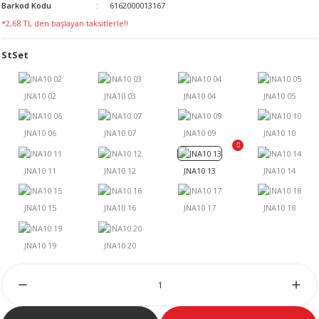
Barkod Kodu
6162000013167
LERİ
*2,68 TL den başlayan taksitlerle!!
StSet
 KENDİR İPİ
LER