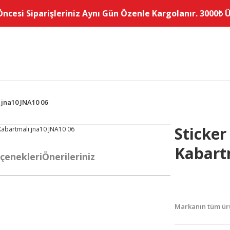
Öncesi Siparişleriniz Aynı Gün Özenle Kargolanır. 3000₺ Üz
ı jna10 JNA10 06
Sticker 
Kabart
çenekleri
Önerileriniz
Markanın tüm ürü