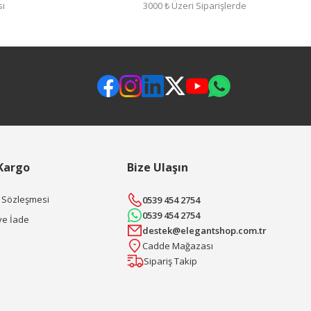
sı
3000 ₺ Üzeri Siparişlerde
 Kargo
Bize Ulaşın
ş Sözleşmesi
0539 454 2754
0539 454 2754
ve İade
destek@elegantshop.com.tr
Cadde Mağazası
Sipariş Takip