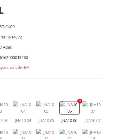
L
STICKER
jna10-14572
7 Adet
6162000013160
yan taksitlerle!!