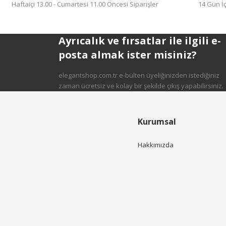
Haftaiçi 13.00 - Cumartesi 11.00 Öncesi Siparişler
14 Gün İç
Ayrıcalık ve fırsatlar ile ilgili e-
posta almak ister misiniz?
elegantshop.com.tr e-bülten üyeliğinizden istediğiniz
zaman ücretsiz ve kolay bir şekilde çıkış yapabilirsiniz.
Kurumsal
Hakkımızda