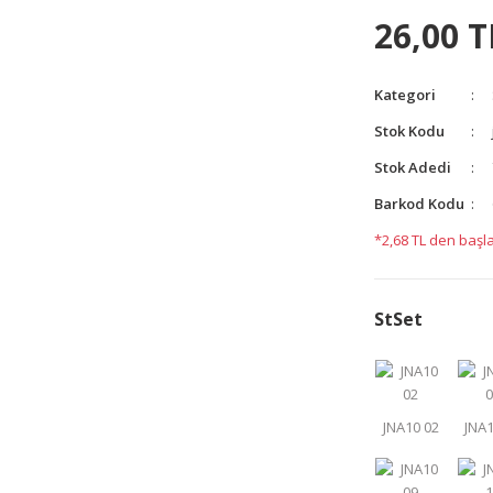
yetersiz gördüğünüz noktaları öneri formunu kullanarak
26,00 T
yapın!
Kategori
Stok Kodu
Stok Adedi
Barkod Kodu
*2,68 TL den başla
StSet