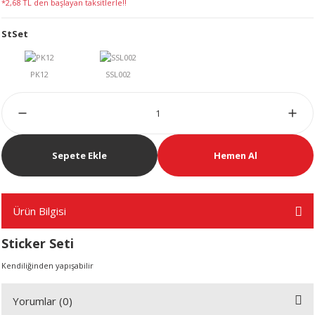
*2,68 TL den başlayan taksitlerle!!
LERİ
StSet
 KENDİR İPİ
Sepete Ekle
Hemen Al
LER
Ürün Bilgisi
Sticker Seti
Kendiliğinden yapışabilir
Yorumlar (0)