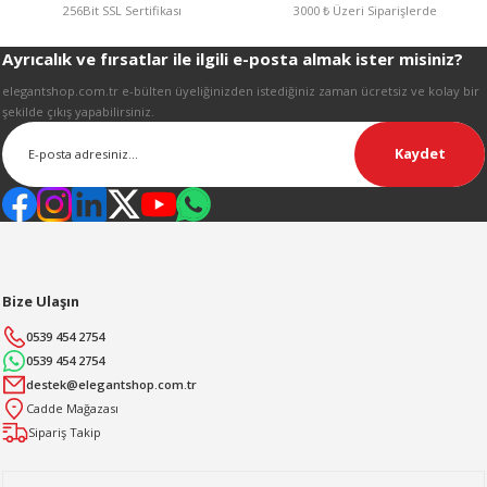
R
256Bit SSL Sertifikası
3000 ₺ Üzeri Siparişlerde
Ayrıcalık ve fırsatlar ile ilgili e-posta almak ister misiniz?
Gönder
elegantshop.com.tr e-bülten üyeliğinizden istediğiniz zaman ücretsiz ve kolay bir
şekilde çıkış yapabilirsiniz.
Kaydet
Bize Ulaşın
0539 454 2754
0539 454 2754
destek@elegantshop.com.tr
Cadde Mağazası
Sipariş Takip