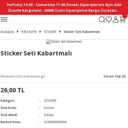
Haftaiçi 13:00 - Cumartesi 11:00 Öncesi Siparişleriniz Aynı Gün
Geri Dön
Geri Dön
Geri Dön
Geri Dön
Geri Dön
Geri Dön
Geri Dön
Geri Dön
Geri Dön
Geri Dön
Geri Dön
Geri Dön
Geri Dön
Geri Dön
Geri Dön
Geri Dön
Geri Dön
Geri Dön
Geri Dön
Geri Dön
Geri Dön
Özenle Kargolanır. 3000₺ Üzeri Siparişinize Kargo Ücretsiz...
İ
EMELERİ
Ş
ER
MELERİ
ÜRÜNLER
NLER
M AKSESUAR
N AKSESUAR
SYON
Anasayfa
KIRTASİYE
STICKER
Sticker Seti Kabartmalı
BLEN
 YASTIKLAR
İ MAKAS
AMA ETİKET
ICI
ne
İ
İ
 MASKESİ
TIKLAR
KASI
GİSİ
MI
Sİ
Sticker Seti Kabartmalı
ILARI
ME
MAKARON
RUP DERGİ
Markanın tüm ürünlerine git
Yorum Yap (0)
I YASTIKLAR
ERİ
K YAPIMI
 - DAİRESEL
ABANI
26,00 TL
E
NLER
Kategori
STICKER
Stok Kodu
krmnn
Stok Adedi
8 Adet
Barkod Kodu
6100000003054