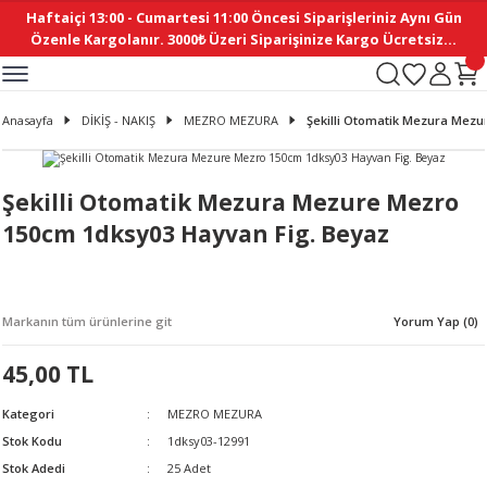
Haftaiçi 13:00 - Cumartesi 11:00 Öncesi Siparişleriniz Aynı Gün
Geri Dön
Geri Dön
Geri Dön
Geri Dön
Geri Dön
Geri Dön
Geri Dön
Geri Dön
Geri Dön
Geri Dön
Geri Dön
Geri Dön
Geri Dön
Geri Dön
Geri Dön
Geri Dön
Geri Dön
Geri Dön
Geri Dön
Geri Dön
Geri Dön
Özenle Kargolanır. 3000₺ Üzeri Siparişinize Kargo Ücretsiz...
İ
EMELERİ
Ş
ER
MELERİ
ÜRÜNLER
NLER
M AKSESUAR
N AKSESUAR
SYON
Anasayfa
DİKİŞ - NAKIŞ
MEZRO MEZURA
Şekilli Otomatik Mezura Mezu
BLEN
 YASTIKLAR
İ MAKAS
AMA ETİKET
ICI
ne
İ
İ
 MASKESİ
TIKLAR
KASI
GİSİ
MI
Sİ
Şekilli Otomatik Mezura Mezure Mezro
150cm 1dksy03 Hayvan Fig. Beyaz
ILARI
ME
MAKARON
RUP DERGİ
I YASTIKLAR
ERİ
K YAPIMI
 - DAİRESEL
ABANI
Markanın tüm ürünlerine git
Yorum Yap (0)
E
NLER
45,00 TL
Kategori
MEZRO MEZURA
Stok Kodu
1dksy03-12991
Stok Adedi
25 Adet