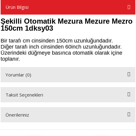
Ürün Bilgisi
Şekilli Otomatik Mezura Mezure Mezro
A
150cm 1dksy03
Bir tarafı cm cinsinden 150cm uzunluğundadır.
Diğer tarafı inch cinsinden 60inch uzunluğundadır.
ERİ
Üzerindeki düğmeye basınca otomatik olarak içine
toplanır.
LERİ
Yorumlar (0)
S
Taksit Seçenekleri
KIŞI
Bu ürüne ilk yorumu siz yapın!
ŞI
Önerileriniz
Yorum Yaz
Bu ürünün fiyat bilgisi, resim, ürün açıklamalarında ve diğer konularda
yetersiz gördüğünüz noktaları öneri formunu kullanarak tarafımıza