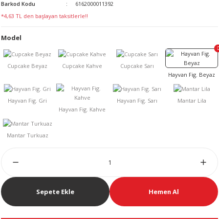
Barkod Kodu
6162000011392
LERİ
*4,63 TL den başlayan taksitlerle!!
Model
 KENDİR İPİ
LER
Sepete Ekle
Hemen Al