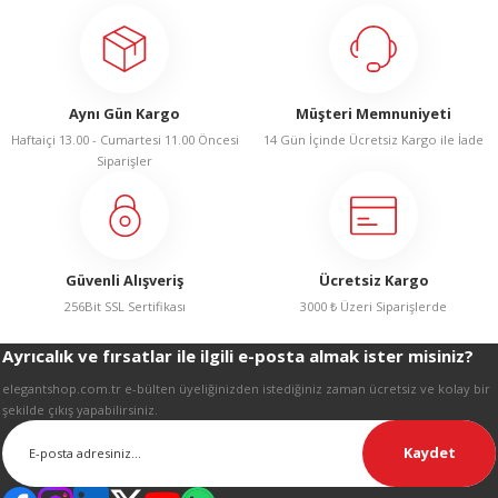
R
iletebilirsiniz.
Görüş ve önerileriniz için teşekkür ederiz.
Ürün resmi kalitesiz, bozuk veya görüntülenemiyor.
Aynı Gün Kargo
Müşteri Memnuniyeti
Ürün açıklamasında eksik bilgiler bulunuyor.
Haftaiçi 13.00 - Cumartesi 11.00 Öncesi
14 Gün İçinde Ücretsiz Kargo ile İade
Ürün bilgilerinde hatalar bulunuyor.
Siparişler
Ürün fiyatı diğer sitelerden daha pahalı.
Bu ürüne benzer farklı alternatifler olmalı.
Güvenli Alışveriş
Ücretsiz Kargo
256Bit SSL Sertifikası
3000 ₺ Üzeri Siparişlerde
Ayrıcalık ve fırsatlar ile ilgili e-posta almak ister misiniz?
Gönder
elegantshop.com.tr e-bülten üyeliğinizden istediğiniz zaman ücretsiz ve kolay bir
şekilde çıkış yapabilirsiniz.
Kaydet