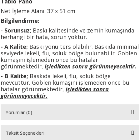
Tablo Pano
Net İşleme Alanı: 37 x 51 cm
Bilgilendirme:
A
- Sorunsuz;
Baskı kalitesinde ve zemin kumaşında
herhangi bir hata, sorun yoktur.
- A Kalite;
Baskı yönü ters olabilir. Baskıda minimal
ERİ
seviyede lekeli, flu, soluk bölge bulunabilir. Goblen
kumaşını işlemeden önce bu hatalar
görünmektedir,
işledikten sonra görünmeyecektir.
LERİ
- B Kalite;
Baskıda lekeli, flu, soluk bölge
mevcuttur. Goblen kumaşını işlemeden önce bu
S
hatalar görünmektedir,
işledikten sonra
görünmeyecektir.
KIŞI
Yorumlar (0)
ŞI
Taksit Seçenekleri
Bu ürüne ilk yorumu siz yapın!