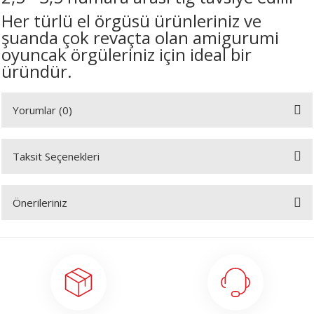
Her türlü el örgüsü ürünleriniz ve
şuanda çok revaçta olan amigurumi
oyuncak örgüleriniz için ideal bir
üründür.
Yorumlar (0)
Taksit Seçenekleri
Bu ürüne ilk yorumu siz yapın!
Önerileriniz
Yorum Yaz
Bu ürünün fiyat bilgisi, resim, ürün açıklamalarında ve diğer konularda
yetersiz gördüğünüz noktaları öneri formunu kullanarak tarafımıza
iletebilirsiniz.
Görüş ve önerileriniz için teşekkür ederiz.
Ürün resmi kalitesiz, bozuk veya görüntülenemiyor.