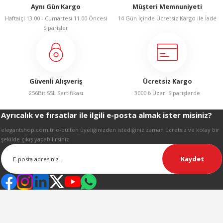
Aynı Gün Kargo
Müşteri Memnuniyeti
Ürün açıklamasında eksik bilgiler bulunuyor.
Haftaiçi 13.00 - Cumartesi 11.00 Öncesi
14 Gün İçinde Ücretsiz Kargo ile İade
Ürün bilgilerinde hatalar bulunuyor.
Siparişler
Ürün fiyatı diğer sitelerden daha pahalı.
Bu ürüne benzer farklı alternatifler olmalı.
Güvenli Alışveriş
Ücretsiz Kargo
256Bit SSL Sertifikası
3000 ₺ Üzeri Siparişlerde
Ayrıcalık ve fırsatlar ile ilgili e-posta almak ister misiniz?
Gönder
elegantshop.com.tr e-bülten üyeliğinizden istediğiniz zaman ücretsiz ve kolay bir
şekilde çıkış yapabilirsiniz.
Kaydet