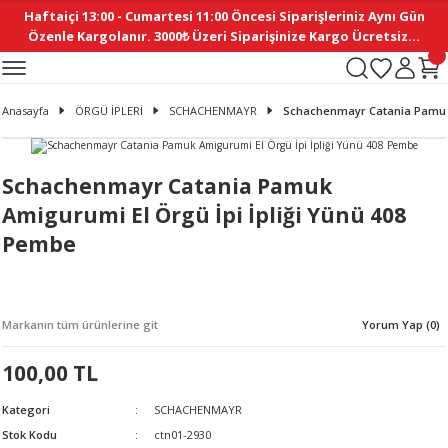
Haftaiçi 13:00 - Cumartesi 11:00 Öncesi Siparişleriniz Aynı Gün
Geri Dön
Geri Dön
Geri Dön
Geri Dön
Geri Dön
Geri Dön
Geri Dön
Geri Dön
Geri Dön
Geri Dön
Geri Dön
Geri Dön
Geri Dön
Geri Dön
Geri Dön
Geri Dön
Geri Dön
Geri Dön
Geri Dön
Geri Dön
Geri Dön
Özenle Kargolanır. 3000₺ Üzeri Siparişinize Kargo Ücretsiz...
İ
EMELERİ
Ş
ER
MELERİ
ÜRÜNLER
NLER
M AKSESUAR
N AKSESUAR
SYON
Anasayfa
ÖRGÜ İPLERİ
SCHACHENMAYR
Schachenmayr Catania Pamuk 
BLEN
 YASTIKLAR
İ MAKAS
AMA ETİKET
ICI
ne
İ
İ
 MASKESİ
TIKLAR
KASI
GİSİ
MI
Sİ
Schachenmayr Catania Pamuk
Amigurumi El Örgü İpi İpliği Yünü 408
ILARI
ME
MAKARON
RUP DERGİ
Pembe
I YASTIKLAR
ERİ
K YAPIMI
 - DAİRESEL
ABANI
E
NLER
Markanın tüm ürünlerine git
Yorum Yap (0)
100,00 TL
Kategori
SCHACHENMAYR
Stok Kodu
ctn01-2930