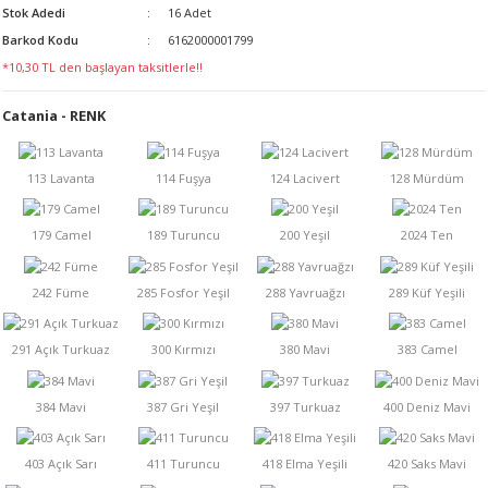
Stok Adedi
16 Adet
LERİ
Barkod Kodu
6162000001799
*10,30 TL den başlayan taksitlerle!!
Catania - RENK
 KENDİR İPİ
LER