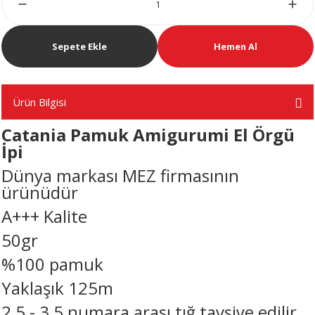
Sepete Ekle
Hemen Al
Ürün Bilgisi
Catania Pamuk Amigurumi El Örgü
İpi
Dünya markası MEZ firmasının
ürünüdür
A+++ Kalite
50gr
%100 pamuk
Yaklaşık 125m
2,5 - 3,5 numara arası tığ tavsiye edilir