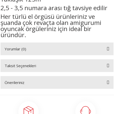
2,5 - 3,5 numara arası tığ tavsiye edilir
Her türlü el örgüsü ürünleriniz ve
şuanda çok revaçta olan amigurumi
oyuncak örgüleriniz için ideal bir
üründür.
Yorumlar (0)
Taksit Seçenekleri
Bu ürüne ilk yorumu siz yapın!
Önerileriniz
Yorum Yaz
Bu ürünün fiyat bilgisi, resim, ürün açıklamalarında ve diğer konularda
yetersiz gördüğünüz noktaları öneri formunu kullanarak tarafımıza
iletebilirsiniz.
Görüş ve önerileriniz için teşekkür ederiz.