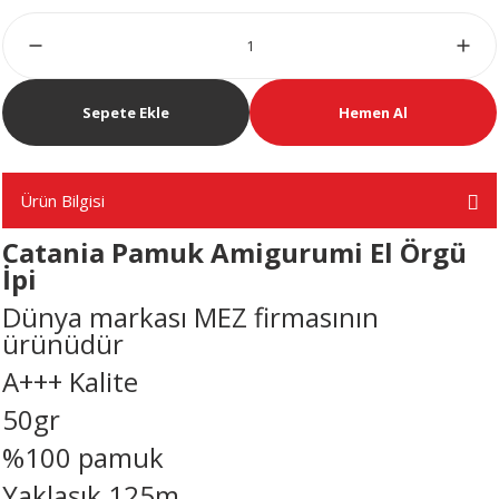
Sepete Ekle
Hemen Al
Ürün Bilgisi
Catania Pamuk Amigurumi El Örgü
İpi
Dünya markası MEZ firmasının
ürünüdür
A+++ Kalite
50gr
%100 pamuk
Yaklaşık 125m