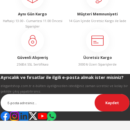
Ürün resmi kalitesiz, bozuk veya görüntülenemiyor.
Aynı Gün Kargo
Müşteri Memnuniyeti
Ürün açıklamasında eksik bilgiler bulunuyor.
Haftaiçi 13.00 - Cumartesi 11.00 Öncesi
14 Gün İçinde Ücretsiz Kargo ile İade
Ürün bilgilerinde hatalar bulunuyor.
Siparişler
Ürün fiyatı diğer sitelerden daha pahalı.
Bu ürüne benzer farklı alternatifler olmalı.
Güvenli Alışveriş
Ücretsiz Kargo
256Bit SSL Sertifikası
3000 ₺ Üzeri Siparişlerde
Ayrıcalık ve fırsatlar ile ilgili e-posta almak ister misiniz?
Gönder
elegantshop.com.tr e-bülten üyeliğinizden istediğiniz zaman ücretsiz ve kolay bir
şekilde çıkış yapabilirsiniz.
Kaydet