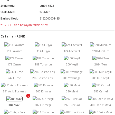
Stok Kodu
ctn01-6826
LERİ
Stok Adedi
32 Adet
Barkod Kodu
6162000004485
*10,30 TL den başlayan taksitlerle!!
Catania - RENK
 KENDİR İPİ
LER