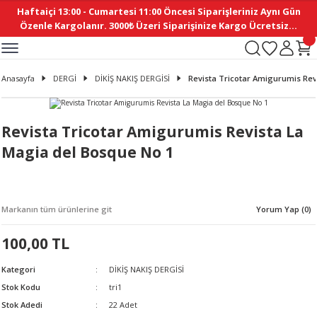
Haftaiçi 13:00 - Cumartesi 11:00 Öncesi Siparişleriniz Aynı Gün
Geri Dön
Geri Dön
Geri Dön
Geri Dön
Geri Dön
Geri Dön
Geri Dön
Geri Dön
Geri Dön
Geri Dön
Geri Dön
Geri Dön
Geri Dön
Geri Dön
Geri Dön
Geri Dön
Geri Dön
Geri Dön
Geri Dön
Geri Dön
Geri Dön
Özenle Kargolanır. 3000₺ Üzeri Siparişinize Kargo Ücretsiz...
İ
EMELERİ
Ş
ER
MELERİ
ÜRÜNLER
NLER
M AKSESUAR
N AKSESUAR
SYON
Anasayfa
DERGİ
DİKİŞ NAKIŞ DERGİSİ
Revista Tricotar Amigurumis Rev
BLEN
 YASTIKLAR
İ MAKAS
AMA ETİKET
ICI
ne
İ
İ
 MASKESİ
TIKLAR
KASI
GİSİ
MI
Sİ
Revista Tricotar Amigurumis Revista La
Magia del Bosque No 1
ILARI
ME
MAKARON
RUP DERGİ
I YASTIKLAR
ERİ
K YAPIMI
 - DAİRESEL
ABANI
Markanın tüm ürünlerine git
Yorum Yap (0)
E
NLER
100,00 TL
Kategori
DİKİŞ NAKIŞ DERGİSİ
Stok Kodu
tri1
Stok Adedi
22 Adet