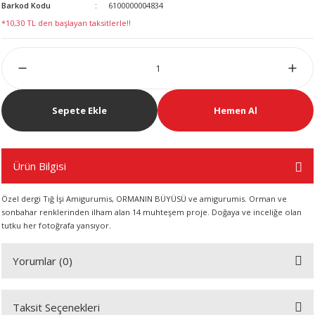
Barkod Kodu
6100000004834
LERİ
*10,30 TL den başlayan taksitlerle!!
Sepete Ekle
Hemen Al
 KENDİR İPİ
Ürün Bilgisi
LER
Özel dergi Tığ İşi Amigurumis, ORMANIN BÜYÜSÜ ve amigurumis. Orman ve
sonbahar renklerinden ilham alan 14 muhteşem proje. Doğaya ve inceliğe olan
tutku her fotoğrafa yansıyor.
Yorumlar (0)
Taksit Seçenekleri