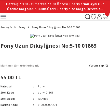
Haftaiçi 13:00 - Cumartesi 11:00 Öncesi Siparişleriniz Aynı Gün
Geri Dön
Geri Dön
Geri Dön
Geri Dön
Geri Dön
Geri Dön
Geri Dön
Geri Dön
Geri Dön
Geri Dön
Geri Dön
Geri Dön
Geri Dön
Geri Dön
Geri Dön
Geri Dön
Geri Dön
Geri Dön
Geri Dön
Geri Dön
Geri Dön
Özenle Kargolanır. 3000₺ Üzeri Siparişinize Kargo Ücretsiz...
İ
EMELERİ
Ş
ER
MELERİ
ÜRÜNLER
NLER
M AKSESUAR
N AKSESUAR
SYON
Anasayfa
Pony
Pony Uzun Dikiş İğnesi No:5-10 01863
BLEN
 YASTIKLAR
İ MAKAS
AMA ETİKET
ICI
ne
İ
İ
 MASKESİ
TIKLAR
KASI
GİSİ
MI
Sİ
Pony Uzun Dikiş İğnesi No:5-10 01863
ILARI
ME
MAKARON
RUP DERGİ
Markanın tüm ürünlerine git
Yorum Yap (0)
I YASTIKLAR
ERİ
K YAPIMI
 - DAİRESEL
ABANI
55,00 TL
E
NLER
Kategori
Pony
Stok Kodu
pony-01863
Stok Adedi
13 Adet
Barkod Kodu
6100000004274