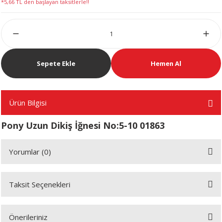
*5,66 TL den başlayan taksitlerle!!
LERİ
Sepete Ekle
Hemen Al
 KENDİR İPİ
Ürün Bilgisi
Pony Uzun Dikiş İğnesi No:5-10 01863
LER
Yorumlar (0)
Taksit Seçenekleri
Bu ürüne ilk yorumu siz yapın!
Önerileriniz
Yorum Yaz