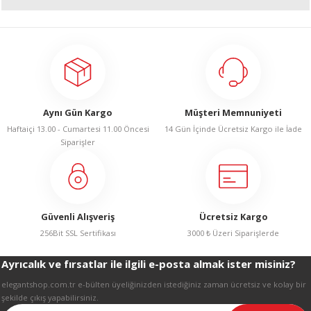
Bu ürünün fiyat bilgisi, resim, ürün açıklamalarında ve diğer konularda
yetersiz gördüğünüz noktaları öneri formunu kullanarak tarafımıza
A
iletebilirsiniz.
Görüş ve önerileriniz için teşekkür ederiz.
Ürün resmi kalitesiz, bozuk veya görüntülenemiyor.
Aynı Gün Kargo
Müşteri Memnuniyeti
ERİ
Ürün açıklamasında eksik bilgiler bulunuyor.
Haftaiçi 13.00 - Cumartesi 11.00 Öncesi
14 Gün İçinde Ücretsiz Kargo ile İade
Ürün bilgilerinde hatalar bulunuyor.
Siparişler
LERİ
Ürün fiyatı diğer sitelerden daha pahalı.
Bu ürüne benzer farklı alternatifler olmalı.
S
KIŞI
Güvenli Alışveriş
Ücretsiz Kargo
256Bit SSL Sertifikası
3000 ₺ Üzeri Siparişlerde
ŞI
Ayrıcalık ve fırsatlar ile ilgili e-posta almak ister misiniz?
Gönder
elegantshop.com.tr e-bülten üyeliğinizden istediğiniz zaman ücretsiz ve kolay bir
şekilde çıkış yapabilirsiniz.