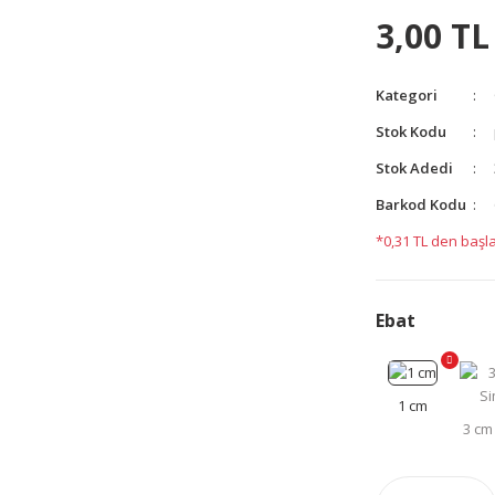
3,00 TL
Kategori
yetersiz gördüğünüz noktaları öneri formunu kullanarak
Stok Kodu
yapın!
Stok Adedi
Barkod Kodu
*0,31 TL den başla
Ebat