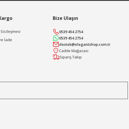
 Kargo
Bize Ulaşın
ş Sözleşmesi
0539 454 2754
0539 454 2754
ve İade
destek@elegantshop.com.tr
Cadde Mağazası
Sipariş Takip