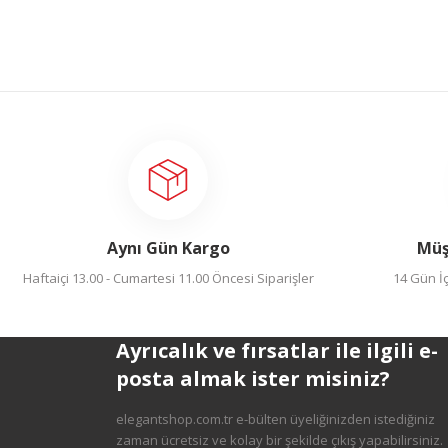
Gönder
Aynı Gün Kargo
Müş
Haftaiçi 13.00 - Cumartesi 11.00 Öncesi Siparişler
14 Gün İç
Ayrıcalık ve fırsatlar ile ilgili e-
posta almak ister misiniz?
elegantshop.com.tr e-bülten üyeliğinizden istediğiniz
zaman ücretsiz ve kolay bir şekilde çıkış yapabilirsiniz.