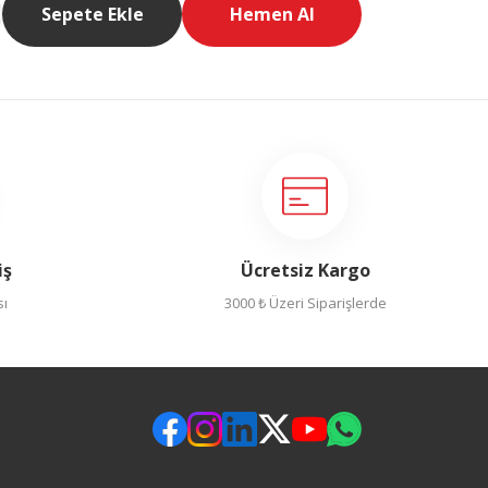
Sepete Ekle
Hemen Al
iş
Ücretsiz Kargo
sı
3000 ₺ Üzeri Siparişlerde