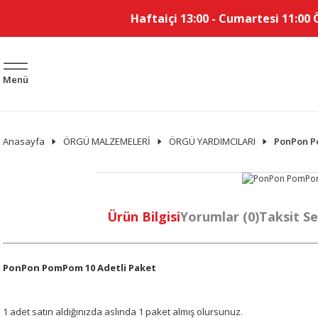
Haftaiçi 13:00 - Cumartesi 11:00 
Menü
Anasayfa
ÖRGÜ MALZEMELERİ
ÖRGÜ YARDIMCILARI
PonPon P
Ürün Bilgisi
Yorumlar (0)
Taksit Se
PonPon PomPom 10 Adetli Paket
1 adet satın aldığınızda aslında 1 paket almış olursunuz.