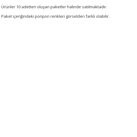
Ürünler 10 adetten oluşan paketler halinde satılmaktadır.
Paket içeriğindeki ponpon renkleri görselden farklı olabilir.
Bu ürünün fiyat bilgisi, resim, ürün açıklamalarında ve diğer konularda 
tarafımıza iletebilirsiniz.
Bu ürüne ilk yorumu siz 
Görüş ve önerileriniz için teşekkür ederiz.
Yorum Yaz
Ürün resmi kalitesiz, bozuk veya görüntülenemiyor.
Ürün açıklamasında eksik bilgiler bulunuyor.
Ürün bilgilerinde hatalar bulunuyor.
Ürün fiyatı diğer sitelerden daha pahalı.
Bu ürüne benzer farklı alternatifler olmalı.