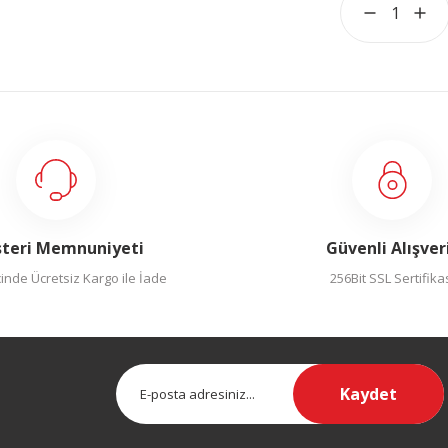
teri Memnuniyeti
Güvenli Alışver
inde Ücretsiz Kargo ile İade
256Bit SSL Sertifika
Kaydet