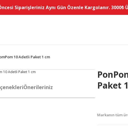
Öncesi Siparişleriniz Aynı Gün Özenle Kargolanır. 3000₺ Üz
omPom 10 Adetli Paket 1 cm
PonPon
Paket 
çenekleri
Önerileriniz
Markanın tüm ürü