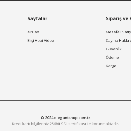
Sayfalar
Sipariş ve
ePuan
Mesafeli Satı
Elişi Hobi Video
Cayma Hakkı 
Güvenlik
Ödeme
Kargo
© 2024 elegantshop.com.tr
Kredi kartı bilgileriniz 256bit SSL sertifikası ile korunmaktadır.