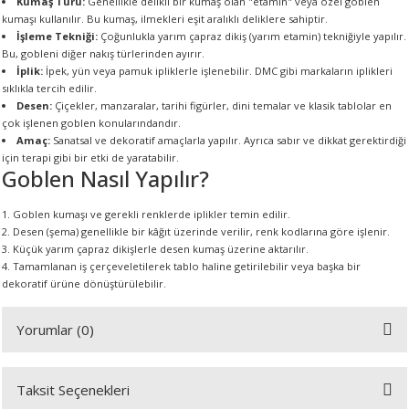
Kumaş Türü:
Genellikle delikli bir kumaş olan "etamin" veya özel goblen
kumaşı kullanılır. Bu kumaş, ilmekleri eşit aralıklı deliklere sahiptir.
İşleme Tekniği:
Çoğunlukla yarım çapraz dikiş (yarım etamin) tekniğiyle yapılır.
Bu, gobleni diğer nakış türlerinden ayırır.
A
İplik:
İpek, yün veya pamuk ipliklerle işlenebilir. DMC gibi markaların iplikleri
sıklıkla tercih edilir.
Desen:
Çiçekler, manzaralar, tarihi figürler, dini temalar ve klasik tablolar en
çok işlenen goblen konularındandır.
Amaç:
Sanatsal ve dekoratif amaçlarla yapılır. Ayrıca sabır ve dikkat gerektirdiği
ERİ
için terapi gibi bir etki de yaratabilir.
Goblen Nasıl Yapılır?
LERİ
Goblen kumaşı ve gerekli renklerde iplikler temin edilir.
Desen (şema) genellikle bir kâğıt üzerinde verilir, renk kodlarına göre işlenir.
S
Küçük yarım çapraz dikişlerle desen kumaş üzerine aktarılır.
Tamamlanan iş çerçeveletilerek tablo haline getirilebilir veya başka bir
KIŞI
dekoratif ürüne dönüştürülebilir.
ŞI
Yorumlar (0)
Taksit Seçenekleri
Bu ürüne ilk yorumu siz yapın!