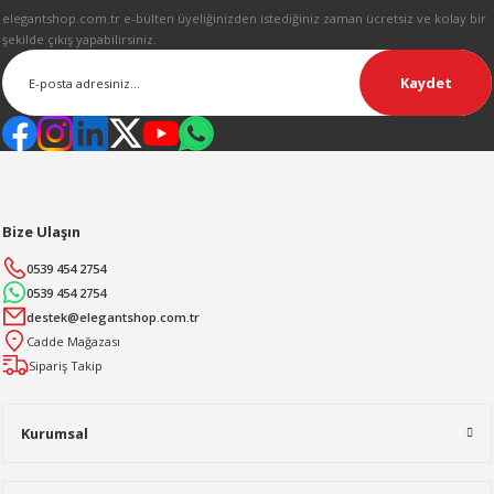
elegantshop.com.tr e-bülten üyeliğinizden istediğiniz zaman ücretsiz ve kolay bir
şekilde çıkış yapabilirsiniz.
Kaydet
Bize Ulaşın
0539 454 2754
0539 454 2754
destek@elegantshop.com.tr
Cadde Mağazası
Sipariş Takip
Kurumsal