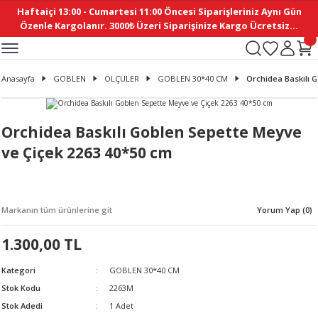
Haftaiçi 13:00 - Cumartesi 11:00 Öncesi Siparişleriniz Aynı Gün
Geri Dön
Geri Dön
Geri Dön
Geri Dön
Geri Dön
Geri Dön
Geri Dön
Geri Dön
Geri Dön
Geri Dön
Geri Dön
Geri Dön
Geri Dön
Geri Dön
Geri Dön
Geri Dön
Geri Dön
Geri Dön
Geri Dön
Geri Dön
Geri Dön
Özenle Kargolanır. 3000₺ Üzeri Siparişinize Kargo Ücretsiz...
İ
EMELERİ
Ş
ER
MELERİ
ÜRÜNLER
NLER
M AKSESUAR
N AKSESUAR
SYON
Anasayfa
GOBLEN
ÖLÇÜLER
GOBLEN 30*40 CM
Orchidea Baskılı 
BLEN
 YASTIKLAR
İ MAKAS
AMA ETİKET
ICI
ne
İ
İ
 MASKESİ
TIKLAR
KASI
GİSİ
MI
Sİ
Orchidea Baskılı Goblen Sepette Meyve
ve Çiçek 2263 40*50 cm
ILARI
ME
MAKARON
RUP DERGİ
I YASTIKLAR
ERİ
K YAPIMI
 - DAİRESEL
ABANI
Markanın tüm ürünlerine git
Yorum Yap (0)
E
NLER
1.300,00 TL
Kategori
GOBLEN 30*40 CM
Stok Kodu
2263M
Stok Adedi
1 Adet