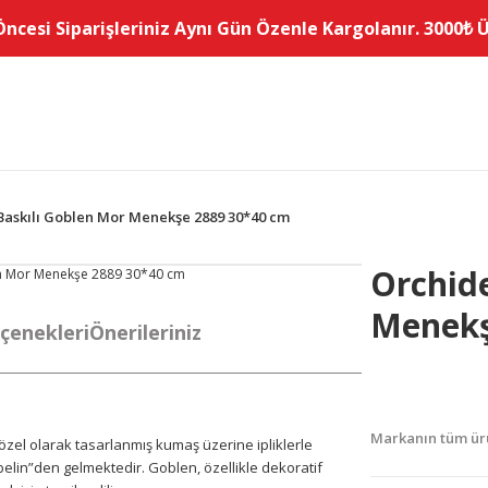
Öncesi Siparişleriniz Aynı Gün Özenle Kargolanır. 3000₺ Üz
Baskılı Goblen Mor Menekşe 2889 30*40 cm
Orchid
Menekş
çenekleri
Önerileriniz
Markanın tüm ürü
e özel olarak tasarlanmış kumaş üzerine ipliklerle
belin”den gelmektedir. Goblen, özellikle dekoratif