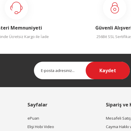
teri Memnuniyeti
Güvenli Alışver
inde Ücretsiz Kargo ile İade
256Bit SSL Sertifika
Kaydet
Sayfalar
Sipariş ve
ePuan
Mesafeli Satı
Elişi Hobi Video
Cayma Hakkı 