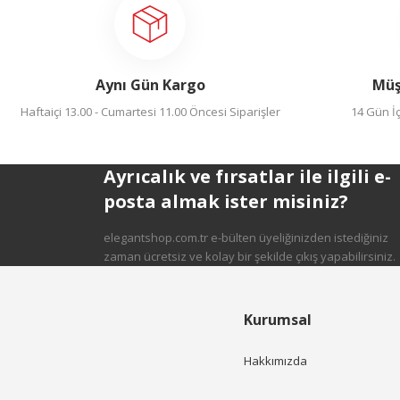
Yorum Yaz
Ürün resmi kalitesiz, bozuk veya görüntülenemiyor.
Ürün açıklamasında eksik bilgiler bulunuyor.
Ürün bilgilerinde hatalar bulunuyor.
Aynı Gün Kargo
Müş
Ürün fiyatı diğer sitelerden daha pahalı.
Haftaiçi 13.00 - Cumartesi 11.00 Öncesi Siparişler
Bu ürüne benzer farklı alternatifler olmalı.
14 Gün İç
Ayrıcalık ve fırsatlar ile ilgili e-
posta almak ister misiniz?
Gönder
elegantshop.com.tr e-bülten üyeliğinizden istediğiniz
zaman ücretsiz ve kolay bir şekilde çıkış yapabilirsiniz.
Kurumsal
Hakkımızda