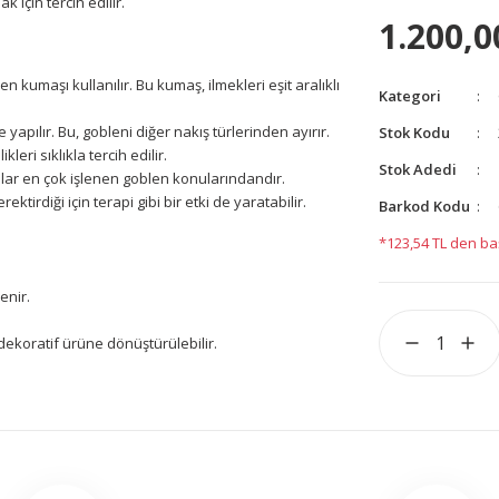
 için tercih edilir.
1.200,0
 kumaşı kullanılır. Bu kumaş, ilmekleri eşit aralıklı
Kategori
yapılır. Bu, gobleni diğer nakış türlerinden ayırır.
Stok Kodu
leri sıklıkla tercih edilir.
Stok Adedi
lolar en çok işlenen goblen konularındandır.
ktirdiği için terapi gibi bir etki de yaratabilir.
Barkod Kodu
*123,54 TL den baş
enir.
 dekoratif ürüne dönüştürülebilir.
yetersiz gördüğünüz noktaları öneri formunu kullanarak
yapın!