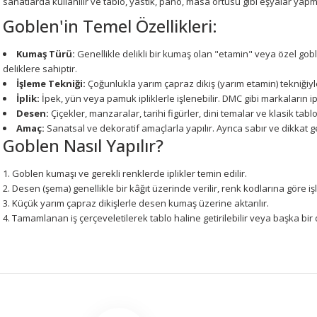
sanatlarda kullanılır ve tablo, yastık, pano, masa örtüsü gibi eşyalar yapmak
Goblen'in Temel Özellikleri:
Kumaş Türü:
Genellikle delikli bir kumaş olan "etamin" veya özel goblen
deliklere sahiptir.
İşleme Tekniği:
Çoğunlukla yarım çapraz dikiş (yarım etamin) tekniğiyle 
İplik:
İpek, yün veya pamuk ipliklerle işlenebilir. DMC gibi markaların iplik
Desen:
Çiçekler, manzaralar, tarihi figürler, dini temalar ve klasik tab
Amaç:
Sanatsal ve dekoratif amaçlarla yapılır. Ayrıca sabır ve dikkat gere
Goblen Nasıl Yapılır?
Goblen kumaşı ve gerekli renklerde iplikler temin edilir.
Desen (şema) genellikle bir kâğıt üzerinde verilir, renk kodlarına göre işl
Küçük yarım çapraz dikişlerle desen kumaş üzerine aktarılır.
Tamamlanan iş çerçeveletilerek tablo haline getirilebilir veya başka bir
Bu ürünün fiyat bilgisi, resim, ürün açıklamalarında ve diğer konularda 
tarafımıza iletebilirsiniz.
Bu ürüne ilk yorumu siz 
Görüş ve önerileriniz için teşekkür ederiz.