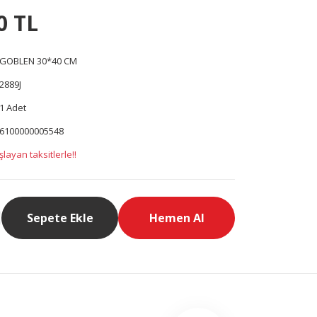
0 TL
GOBLEN 30*40 CM
2889J
1 Adet
6100000005548
layan taksitlerle!!
Sepete Ekle
Hemen Al