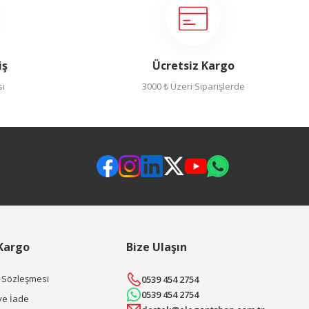
iş
Ücretsiz Kargo
sı
3000 ₺ Üzeri Siparişlerde
 Kargo
Bize Ulaşın
ş Sözleşmesi
0539 454 2754
0539 454 2754
ve İade