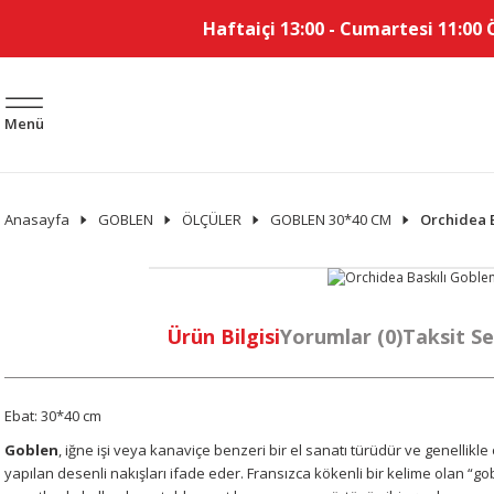
Haftaiçi 13:00 - Cumartesi 11:00 
Menü
Anasayfa
GOBLEN
ÖLÇÜLER
GOBLEN 30*40 CM
Orchidea 
Ürün Bilgisi
Yorumlar (0)
Taksit Se
Ebat: 30*40 cm
Goblen
, iğne işi veya kanaviçe benzeri bir el sanatı türüdür ve genellikl
yapılan desenli nakışları ifade eder. Fransızca kökenli bir kelime olan “go