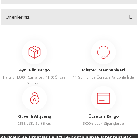
Bu ürüne ilk yorumu siz yapın!
R
Önerileriniz
Yorum Yaz
Bu ürünün fiyat bilgisi, resim, ürün açıklamalarında ve diğer konularda
yetersiz gördüğünüz noktaları öneri formunu kullanarak tarafımıza
iletebilirsiniz.
Görüş ve önerileriniz için teşekkür ederiz.
Ürün resmi kalitesiz, bozuk veya görüntülenemiyor.
Aynı Gün Kargo
Müşteri Memnuniyeti
Ürün açıklamasında eksik bilgiler bulunuyor.
Haftaiçi 13.00 - Cumartesi 11.00 Öncesi
14 Gün İçinde Ücretsiz Kargo ile İade
Ürün bilgilerinde hatalar bulunuyor.
Siparişler
Ürün fiyatı diğer sitelerden daha pahalı.
Bu ürüne benzer farklı alternatifler olmalı.
Güvenli Alışveriş
Ücretsiz Kargo
256Bit SSL Sertifikası
3000 ₺ Üzeri Siparişlerde
Ayrıcalık ve fırsatlar ile ilgili e-posta almak ister misiniz?