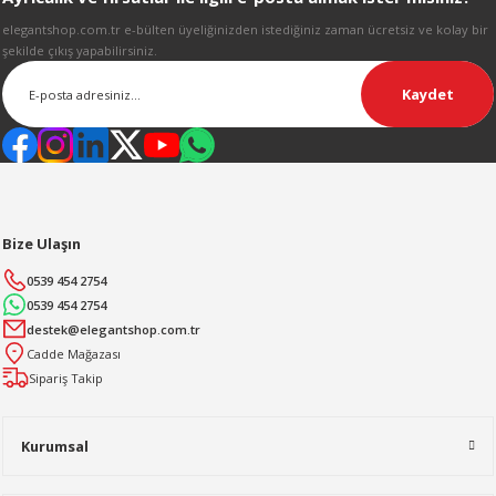
Gönder
elegantshop.com.tr e-bülten üyeliğinizden istediğiniz zaman ücretsiz ve kolay bir
şekilde çıkış yapabilirsiniz.
Kaydet
Bize Ulaşın
0539 454 2754
0539 454 2754
destek@elegantshop.com.tr
Cadde Mağazası
Sipariş Takip
Kurumsal