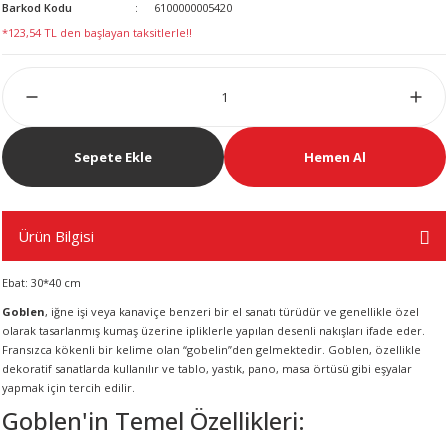
Barkod Kodu
6100000005420
LERİ
*123,54 TL den başlayan taksitlerle!!
Sepete Ekle
Hemen Al
 KENDİR İPİ
Ürün Bilgisi
LER
Ebat: 30*40 cm
Goblen
, iğne işi veya kanaviçe benzeri bir el sanatı türüdür ve genellikle özel
olarak tasarlanmış kumaş üzerine ipliklerle yapılan desenli nakışları ifade eder.
Fransızca kökenli bir kelime olan “gobelin”den gelmektedir. Goblen, özellikle
dekoratif sanatlarda kullanılır ve tablo, yastık, pano, masa örtüsü gibi eşyalar
yapmak için tercih edilir.
Goblen'in Temel Özellikleri: