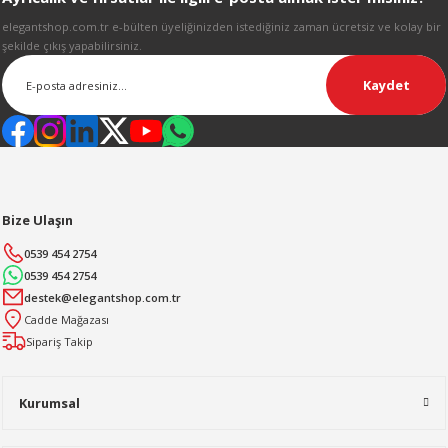
Gönder
elegantshop.com.tr e-bülten üyeliğinizden istediğiniz zaman ücretsiz ve kolay bir
şekilde çıkış yapabilirsiniz.
Kaydet
Bize Ulaşın
0539 454 2754
0539 454 2754
destek@elegantshop.com.tr
Cadde Mağazası
Sipariş Takip
Kurumsal