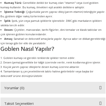
Kumaş Türü:
Genellikle delikli bir kumaş olan "etamin" veya özel goblen
kumaşı kullanılır. Bu kumaş, ilmekleri eşit aralıklı deliklere sahiptir.
İşleme Tekniği:
Çoğunlukla yarım çapraz dikiş (yarım etamin) tekniğiyle yapılır.
A
Bu, gobleni diğer nakış türlerinden ayırır.
İplik:
İpek, yün veya pamuk ipliklerle işlenebilir. DMC gibi markaların iplikleri
sıklıkla tercih edilir.
Desen:
Çiçekler, manzaralar, tarihi figürler, dini temalar ve klasik tablolar en
çok işlenen goblen konularındandır.
ERİ
Amaç:
Sanatsal ve dekoratif amaçlarla yapılır. Ayrıca sabır ve dikkat gerektirdiği
için terapi gibi bir etki de yaratabilir.
Goblen Nasıl Yapılır?
LERİ
Goblen kumaşı ve gerekli renklerde iplikler temin edilir.
S
Desen (şema) genellikle bir kâğıt üzerinde verilir, renk kodlarına göre işlenir.
Küçük yarım çapraz dikişlerle desen kumaş üzerine aktarılır.
Tamamlanan iş çerçeveletilerek tablo haline getirilebilir veya başka bir
KIŞI
dekoratif ürüne dönüştürülebilir.
ŞI
Yorumlar (0)
Taksit Seçenekleri