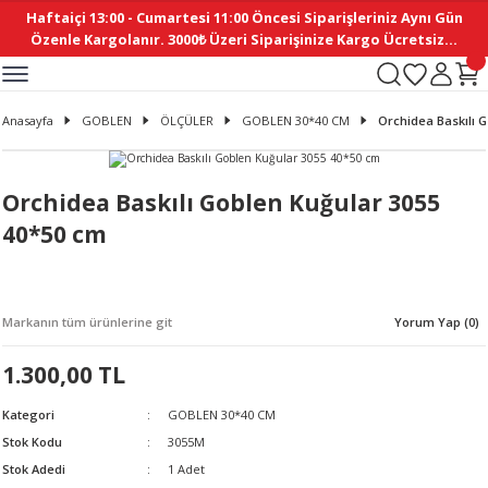
Haftaiçi 13:00 - Cumartesi 11:00 Öncesi Siparişleriniz Aynı Gün
Geri Dön
Geri Dön
Geri Dön
Geri Dön
Geri Dön
Geri Dön
Geri Dön
Geri Dön
Geri Dön
Geri Dön
Geri Dön
Geri Dön
Geri Dön
Geri Dön
Geri Dön
Geri Dön
Geri Dön
Geri Dön
Geri Dön
Geri Dön
Geri Dön
Özenle Kargolanır. 3000₺ Üzeri Siparişinize Kargo Ücretsiz...
İ
EMELERİ
Ş
ER
MELERİ
ÜRÜNLER
NLER
M AKSESUAR
N AKSESUAR
SYON
Anasayfa
GOBLEN
ÖLÇÜLER
GOBLEN 30*40 CM
Orchidea Baskılı 
BLEN
 YASTIKLAR
İ MAKAS
AMA ETİKET
ICI
ne
İ
İ
 MASKESİ
TIKLAR
KASI
GİSİ
MI
Sİ
Orchidea Baskılı Goblen Kuğular 3055
40*50 cm
ILARI
ME
MAKARON
RUP DERGİ
I YASTIKLAR
ERİ
K YAPIMI
 - DAİRESEL
ABANI
Markanın tüm ürünlerine git
Yorum Yap (0)
E
NLER
1.300,00 TL
Kategori
GOBLEN 30*40 CM
Stok Kodu
3055M
Stok Adedi
1 Adet