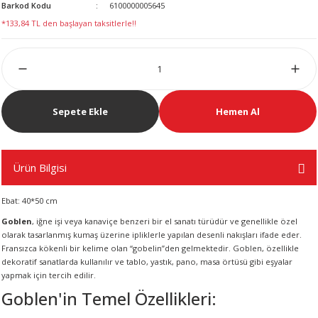
Barkod Kodu
6100000005645
LERİ
*133,84 TL den başlayan taksitlerle!!
Sepete Ekle
Hemen Al
 KENDİR İPİ
Ürün Bilgisi
LER
Ebat: 40*50 cm
Goblen
, iğne işi veya kanaviçe benzeri bir el sanatı türüdür ve genellikle özel
olarak tasarlanmış kumaş üzerine ipliklerle yapılan desenli nakışları ifade eder.
Fransızca kökenli bir kelime olan “gobelin”den gelmektedir. Goblen, özellikle
dekoratif sanatlarda kullanılır ve tablo, yastık, pano, masa örtüsü gibi eşyalar
yapmak için tercih edilir.
Goblen'in Temel Özellikleri: