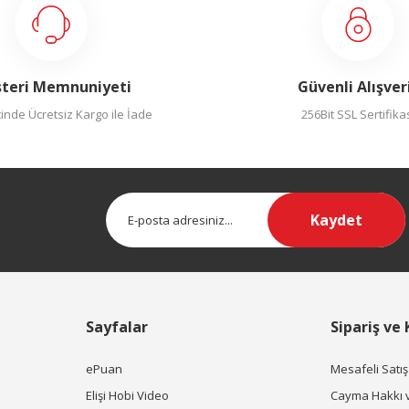
teri Memnuniyeti
Güvenli Alışver
inde Ücretsiz Kargo ile İade
256Bit SSL Sertifika
Kaydet
Sayfalar
Sipariş ve
ePuan
Mesafeli Satı
Elişi Hobi Video
Cayma Hakkı 