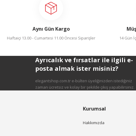
Yorum Yaz
Ürün resmi kalitesiz, bozuk veya görüntülenemiyor.
Ürün açıklamasında eksik bilgiler bulunuyor.
Ürün bilgilerinde hatalar bulunuyor.
Aynı Gün Kargo
Müş
Ürün fiyatı diğer sitelerden daha pahalı.
Haftaiçi 13.00 - Cumartesi 11.00 Öncesi Siparişler
Bu ürüne benzer farklı alternatifler olmalı.
14 Gün İç
Ayrıcalık ve fırsatlar ile ilgili e-
posta almak ister misiniz?
Gönder
elegantshop.com.tr e-bülten üyeliğinizden istediğiniz
zaman ücretsiz ve kolay bir şekilde çıkış yapabilirsiniz.
Kurumsal
Hakkımızda