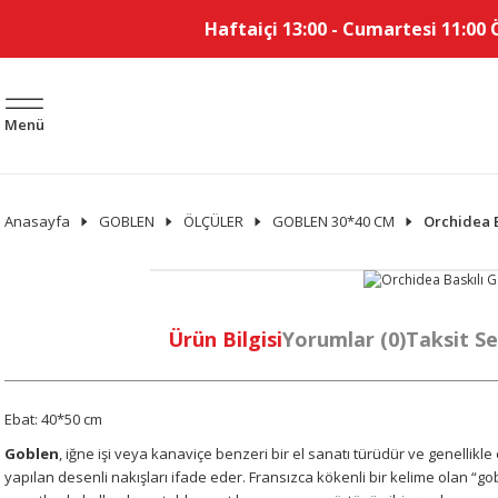
Haftaiçi 13:00 - Cumartesi 11:00 
Menü
Anasayfa
GOBLEN
ÖLÇÜLER
GOBLEN 30*40 CM
Orchidea B
Ürün Bilgisi
Yorumlar (0)
Taksit Se
Ebat: 40*50 cm
Goblen
, iğne işi veya kanaviçe benzeri bir el sanatı türüdür ve genellikl
yapılan desenli nakışları ifade eder. Fransızca kökenli bir kelime olan “go