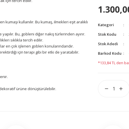
 için tercih edilir.
1.300,0
 kumaşı kullanılır. Bu kumaş, ilmekleri eşit aralıklı
Kategori
yapılır. Bu, gobleni diğer nakış türlerinden ayırır.
Stok Kodu
leri sıklıkla tercih edilir.
Stok Adedi
lolar en çok işlenen goblen konularındandır.
ktirdiği için terapi gibi bir etki de yaratabilir.
Barkod Kodu
*133,84 TL den baş
enir.
 dekoratif ürüne dönüştürülebilir.
yetersiz gördüğünüz noktaları öneri formunu kullanarak
yapın!