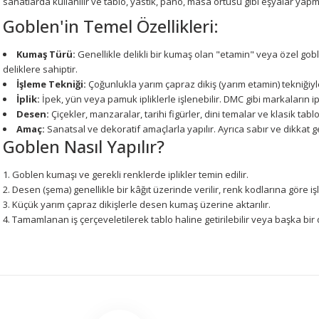
sanatlarda kullanılır ve tablo, yastık, pano, masa örtüsü gibi eşyalar yapmak
Goblen'in Temel Özellikleri:
Kumaş Türü:
Genellikle delikli bir kumaş olan "etamin" veya özel goblen
deliklere sahiptir.
İşleme Tekniği:
Çoğunlukla yarım çapraz dikiş (yarım etamin) tekniğiyle 
İplik:
İpek, yün veya pamuk ipliklerle işlenebilir. DMC gibi markaların iplik
Desen:
Çiçekler, manzaralar, tarihi figürler, dini temalar ve klasik tab
Amaç:
Sanatsal ve dekoratif amaçlarla yapılır. Ayrıca sabır ve dikkat gere
Goblen Nasıl Yapılır?
Goblen kumaşı ve gerekli renklerde iplikler temin edilir.
Desen (şema) genellikle bir kâğıt üzerinde verilir, renk kodlarına göre işl
Küçük yarım çapraz dikişlerle desen kumaş üzerine aktarılır.
Tamamlanan iş çerçeveletilerek tablo haline getirilebilir veya başka bir
Bu ürünün fiyat bilgisi, resim, ürün açıklamalarında ve diğer konularda 
tarafımıza iletebilirsiniz.
Bu ürüne ilk yorumu siz 
Görüş ve önerileriniz için teşekkür ederiz.