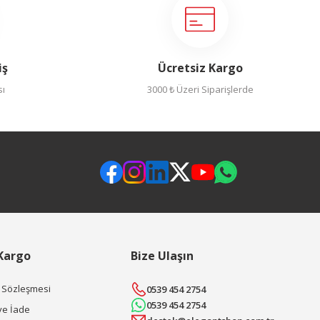
iş
Ücretsiz Kargo
sı
3000 ₺ Üzeri Siparişlerde
 Kargo
Bize Ulaşın
ş Sözleşmesi
0539 454 2754
0539 454 2754
ve İade