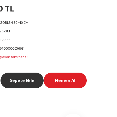
0 TL
GOBLEN 30*40 CM
2673M
1 Adet
6100000005668
layan taksitlerle!!
Sepete Ekle
Hemen Al