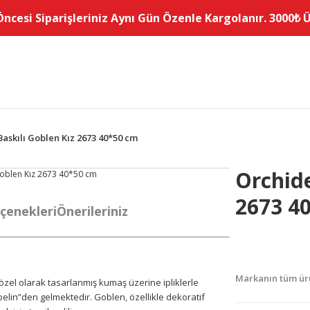
Öncesi Siparişleriniz Aynı Gün Özenle Kargolanır. 3000₺ Üz
askılı Goblen Kız 2673 40*50 cm
Orchide
2673 4
çenekleri
Önerileriniz
Markanın tüm ürü
e özel olarak tasarlanmış kumaş üzerine ipliklerle
belin”den gelmektedir. Goblen, özellikle dekoratif