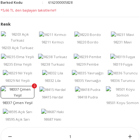
Barkod Kodu
6162000005828
LERİ
*5,66 TL den başlayan taksitlerle!!
Renk
 KENDİR İPİ
LER