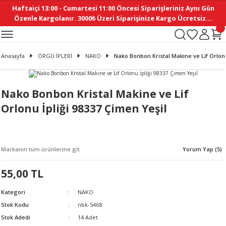
Haftaiçi 13:00 - Cumartesi 11:00 Öncesi Siparişleriniz Aynı Gün
Geri Dön
Geri Dön
Geri Dön
Geri Dön
Geri Dön
Geri Dön
Geri Dön
Geri Dön
Geri Dön
Geri Dön
Geri Dön
Geri Dön
Geri Dön
Geri Dön
Geri Dön
Geri Dön
Geri Dön
Geri Dön
Geri Dön
Geri Dön
Geri Dön
Özenle Kargolanır. 3000₺ Üzeri Siparişinize Kargo Ücretsiz...
İ
EMELERİ
Ş
ER
MELERİ
ÜRÜNLER
NLER
M AKSESUAR
N AKSESUAR
SYON
Anasayfa
ÖRGÜ İPLERİ
NAKO
Nako Bonbon Kristal Makine ve Lif Orlonu
BLEN
 YASTIKLAR
İ MAKAS
AMA ETİKET
ICI
ne
İ
İ
 MASKESİ
TIKLAR
KASI
GİSİ
MI
Sİ
Nako Bonbon Kristal Makine ve Lif
Orlonu İpliği 98337 Çimen Yeşil
ILARI
ME
MAKARON
RUP DERGİ
I YASTIKLAR
ERİ
K YAPIMI
 - DAİRESEL
ABANI
Markanın tüm ürünlerine git
Yorum Yap (5)
E
NLER
55,00 TL
Kategori
NAKO
Stok Kodu
nbk-5468
Stok Adedi
14 Adet