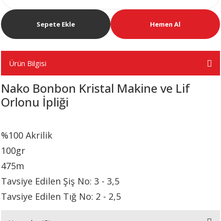
Sepete Ekle
Hemen Al
A
Ürün Bilgisi
ERİ
Nako Bonbon Kristal Makine ve Lif
Orlonu İpliği
LERİ
S
%100 Akrilik
100gr
KIŞI
475m
ŞI
Tavsiye Edilen Şiş No: 3 - 3,5
Tavsiye Edilen Tığ No: 2 - 2,5