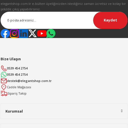
elegantshop.com.tr e-bülten üyeliğinizden istediğiniz zaman ücretsiz ve kolay bir
şekilde çıkış yapabilirsiniz.
Kaydet
Bize Ulaşın
0539 454 2754
0539 454 2754
destek@elegantshop.com.tr
Cadde Mağazası
Sipariş Takip
Kurumsal