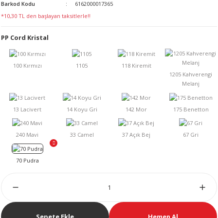
Barkod Kodu
6162000017365
LERİ
*10,30 TL den başlayan taksitlerle!!
PP Cord Kristal
 KENDİR İPİ
LER
Sepete Ekle
Hemen Al