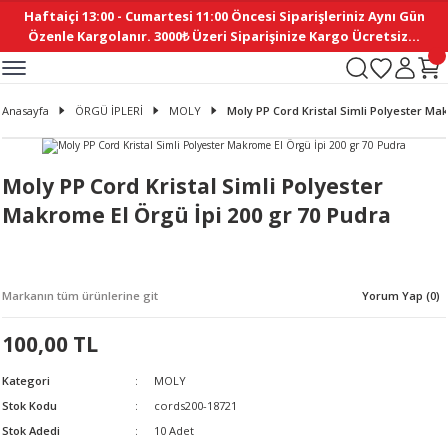
Haftaiçi 13:00 - Cumartesi 11:00 Öncesi Siparişleriniz Aynı Gün
Geri Dön
Geri Dön
Geri Dön
Geri Dön
Geri Dön
Geri Dön
Geri Dön
Geri Dön
Geri Dön
Geri Dön
Geri Dön
Geri Dön
Geri Dön
Geri Dön
Geri Dön
Geri Dön
Geri Dön
Geri Dön
Geri Dön
Geri Dön
Geri Dön
Özenle Kargolanır. 3000₺ Üzeri Siparişinize Kargo Ücretsiz...
İ
EMELERİ
Ş
ER
MELERİ
ÜRÜNLER
NLER
M AKSESUAR
N AKSESUAR
SYON
Anasayfa
ÖRGÜ İPLERİ
MOLY
Moly PP Cord Kristal Simli Polyester Ma
BLEN
 YASTIKLAR
İ MAKAS
AMA ETİKET
ICI
ne
İ
İ
 MASKESİ
TIKLAR
KASI
GİSİ
MI
Sİ
Moly PP Cord Kristal Simli Polyester
Makrome El Örgü İpi 200 gr 70 Pudra
ILARI
ME
MAKARON
RUP DERGİ
I YASTIKLAR
ERİ
K YAPIMI
 - DAİRESEL
ABANI
Markanın tüm ürünlerine git
Yorum Yap (0)
E
NLER
100,00 TL
Kategori
MOLY
Stok Kodu
cords200-18721
Stok Adedi
10 Adet