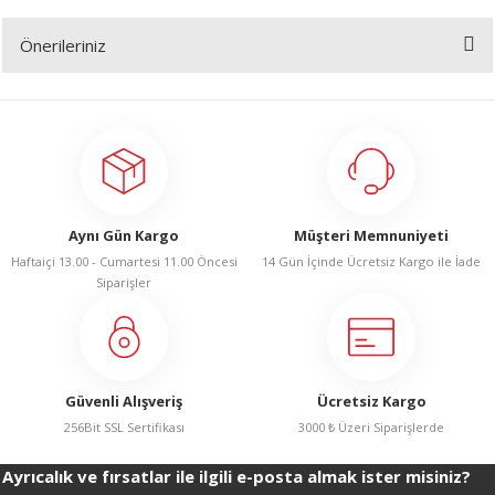
R
Önerileriniz
Yorum Yaz
Bu ürünün fiyat bilgisi, resim, ürün açıklamalarında ve diğer konularda
yetersiz gördüğünüz noktaları öneri formunu kullanarak tarafımıza
iletebilirsiniz.
Görüş ve önerileriniz için teşekkür ederiz.
Ürün resmi kalitesiz, bozuk veya görüntülenemiyor.
Aynı Gün Kargo
Müşteri Memnuniyeti
Ürün açıklamasında eksik bilgiler bulunuyor.
Haftaiçi 13.00 - Cumartesi 11.00 Öncesi
14 Gün İçinde Ücretsiz Kargo ile İade
Ürün bilgilerinde hatalar bulunuyor.
Siparişler
Ürün fiyatı diğer sitelerden daha pahalı.
Bu ürüne benzer farklı alternatifler olmalı.
Güvenli Alışveriş
Ücretsiz Kargo
256Bit SSL Sertifikası
3000 ₺ Üzeri Siparişlerde
Ayrıcalık ve fırsatlar ile ilgili e-posta almak ister misiniz?
Gönder