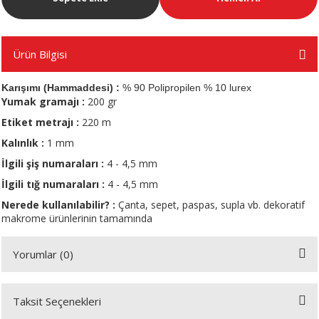
A
Ürün Bilgisi
Karışımı (Hammaddesi) :
% 90 Polipropilen % 10 lurex
Yumak gramajı :
200 gr
ERİ
Etiket metrajı :
220 m
Kalınlık :
1 mm
LERİ
İlgili şiş numaraları :
4 - 4,5 mm
İlgili tığ
numaraları :
4 - 4,5 mm
S
Nerede kullanılabilir? :
Çanta, sepet, paspas, supla vb. dekoratif
makrome ürünlerinin tamamında
KIŞI
Yorumlar (0)
ŞI
Taksit Seçenekleri
Bu ürüne ilk yorumu siz yapın!