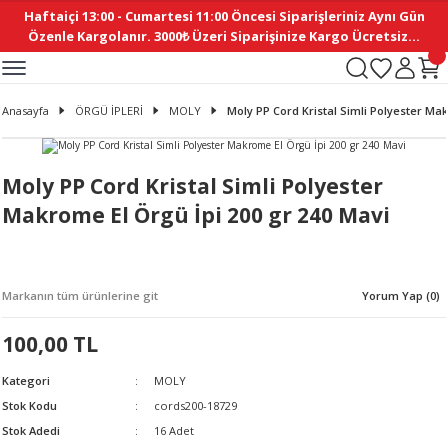
Haftaiçi 13:00 - Cumartesi 11:00 Öncesi Siparişleriniz Aynı Gün
Geri Dön
Geri Dön
Geri Dön
Geri Dön
Geri Dön
Geri Dön
Geri Dön
Geri Dön
Geri Dön
Geri Dön
Geri Dön
Geri Dön
Geri Dön
Geri Dön
Geri Dön
Geri Dön
Geri Dön
Geri Dön
Geri Dön
Geri Dön
Geri Dön
Özenle Kargolanır. 3000₺ Üzeri Siparişinize Kargo Ücretsiz...
İ
EMELERİ
Ş
ER
MELERİ
ÜRÜNLER
NLER
M AKSESUAR
N AKSESUAR
SYON
Anasayfa
ÖRGÜ İPLERİ
MOLY
Moly PP Cord Kristal Simli Polyester Ma
BLEN
 YASTIKLAR
İ MAKAS
AMA ETİKET
ICI
ne
İ
İ
 MASKESİ
TIKLAR
KASI
GİSİ
MI
Sİ
Moly PP Cord Kristal Simli Polyester
Makrome El Örgü İpi 200 gr 240 Mavi
ILARI
ME
MAKARON
RUP DERGİ
I YASTIKLAR
ERİ
K YAPIMI
 - DAİRESEL
ABANI
Markanın tüm ürünlerine git
Yorum Yap (0)
E
NLER
100,00 TL
Kategori
MOLY
Stok Kodu
cords200-18729
Stok Adedi
16 Adet