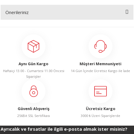
R
Önerileriniz
Yorum Yaz
Bu ürünün fiyat bilgisi, resim, ürün açıklamalarında ve diğer konularda
yetersiz gördüğünüz noktaları öneri formunu kullanarak tarafımıza
iletebilirsiniz.
Görüş ve önerileriniz için teşekkür ederiz.
Ürün resmi kalitesiz, bozuk veya görüntülenemiyor.
Aynı Gün Kargo
Müşteri Memnuniyeti
Ürün açıklamasında eksik bilgiler bulunuyor.
Haftaiçi 13.00 - Cumartesi 11.00 Öncesi
14 Gün İçinde Ücretsiz Kargo ile İade
Ürün bilgilerinde hatalar bulunuyor.
Siparişler
Ürün fiyatı diğer sitelerden daha pahalı.
Bu ürüne benzer farklı alternatifler olmalı.
Güvenli Alışveriş
Ücretsiz Kargo
256Bit SSL Sertifikası
3000 ₺ Üzeri Siparişlerde
Ayrıcalık ve fırsatlar ile ilgili e-posta almak ister misiniz?
Gönder