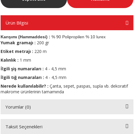
A
Ürün Bilgisi
Karışımı (Hammaddesi) :
% 90 Polipropilen % 10 lurex
Yumak gramajı :
200 gr
ERİ
Etiket metrajı :
220 m
Kalınlık :
1 mm
LERİ
İlgili şiş numaraları :
4 - 4,5 mm
İlgili tığ
numaraları :
4 - 4,5 mm
S
Nerede kullanılabilir? :
Çanta, sepet, paspas, supla vb. dekoratif
makrome ürünlerinin tamamında
KIŞI
Yorumlar (0)
ŞI
Taksit Seçenekleri
Bu ürüne ilk yorumu siz yapın!