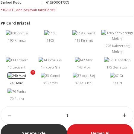
Barkod Kodu
6162000017373
LERİ
*10,30 TL den başlayan taksitlerle!!
PP Cord Kristal
 KENDİR İPİ
LER
Sepete Ekle
Hemen Al