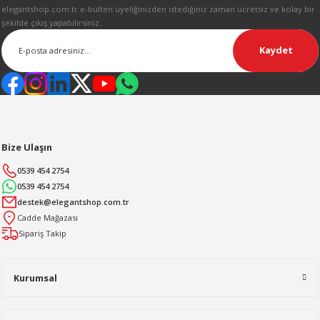
elegantshop.com.tr e-bülten üyeliğinizden istediğiniz zaman ücretsiz ve kolay bir
şekilde çıkış yapabilirsiniz.
Kaydet
Bize Ulaşın
0539 454 2754
0539 454 2754
destek@elegantshop.com.tr
Cadde Mağazası
Sipariş Takip
Kurumsal