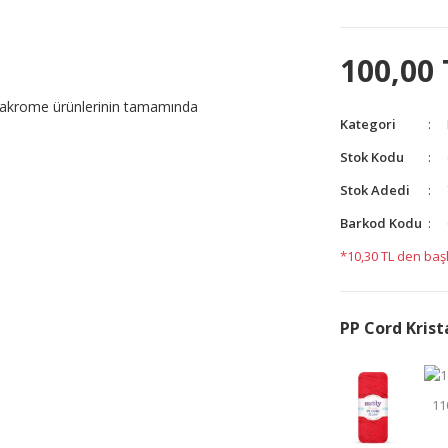
100,00 
 makrome ürünlerinin tamamında
Kategori
Stok Kodu
yetersiz gördüğünüz noktaları öneri formunu kullanarak
Stok Adedi
yapın!
Barkod Kodu
*10,30 TL den başl
PP Cord Krist