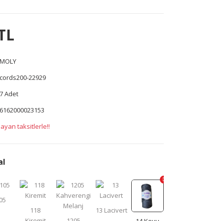
TL
MOLY
cords200-22929
7 Adet
6162000023153
ayan taksitlerle!!
al