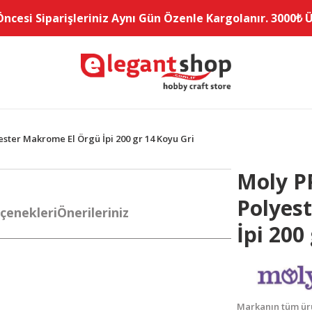
Öncesi Siparişleriniz Aynı Gün Özenle Kargolanır. 3000₺ Üz
yester Makrome El Örgü İpi 200 gr 14 Koyu Gri
Moly PP
Polyes
çenekleri
Önerileriniz
İpi 200
Markanın tüm ürü