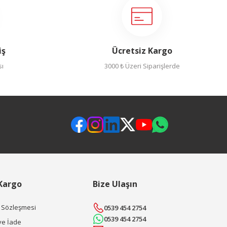
iş
Ücretsiz Kargo
sı
3000 ₺ Üzeri Siparişlerde
 Kargo
Bize Ulaşın
ş Sözleşmesi
0539 454 2754
0539 454 2754
ve İade