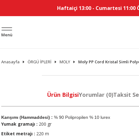
Haftaiçi 13:00 - Cumartesi 11:00 
Menü
Anasayfa
ÖRGÜ İPLERİ
MOLY
Moly PP Cord Kristal Simli Pol
Ürün Bilgisi
Yorumlar (0)
Taksit Se
Karışımı (Hammaddesi) :
% 90 Polipropilen % 10 lurex
Yumak gramajı :
200 gr
Etiket metrajı :
220 m