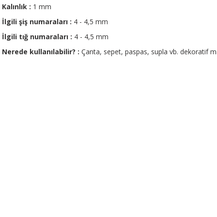
Kalınlık :
1 mm
İlgili şiş numaraları :
4 - 4,5 mm
İlgili tığ
numaraları :
4 - 4,5 mm
Nerede kullanılabilir? :
Çanta, sepet, paspas, supla vb. dekoratif
Bu ürünün fiyat bilgisi, resim, ürün açıklamalarında ve diğer konularda 
tarafımıza iletebilirsiniz.
Bu ürüne ilk yorumu siz 
Görüş ve önerileriniz için teşekkür ederiz.
Yorum Yaz
Ürün resmi kalitesiz, bozuk veya görüntülenemiyor.
Ürün açıklamasında eksik bilgiler bulunuyor.
Ürün bilgilerinde hatalar bulunuyor.
Ürün fiyatı diğer sitelerden daha pahalı.
Bu ürüne benzer farklı alternatifler olmalı.