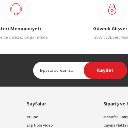
teri Memnuniyeti
Güvenli Alışver
inde Ücretsiz Kargo ile İade
256Bit SSL Sertifika
Kaydet
Sayfalar
Sipariş ve
ePuan
Mesafeli Satı
Elişi Hobi Video
Cayma Hakkı 