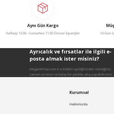
Aynı Gün Kargo
Müş
Haftaiçi 13.00 - Cumartesi 11.00 Öncesi Siparişler
14 Gün İç
Ayrıcalık ve fırsatlar ile ilgili e-
posta almak ister misiniz?
elegantshop.com.tr e-bülten üyeliğinizden istediğiniz
zaman ücretsiz ve kolay bir şekilde çıkış yapabilirsiniz.
Kurumsal
Hakkımızda