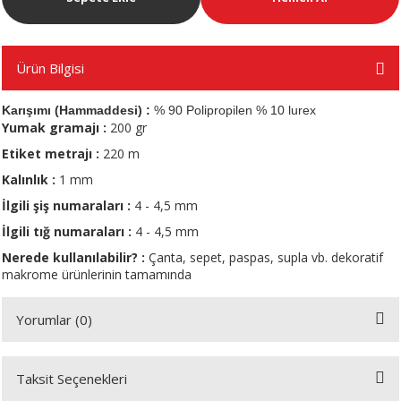
A
Ürün Bilgisi
Karışımı (Hammaddesi) :
% 90 Polipropilen % 10 lurex
Yumak gramajı :
200 gr
ERİ
Etiket metrajı :
220 m
Kalınlık :
1 mm
LERİ
İlgili şiş numaraları :
4 - 4,5 mm
İlgili tığ
numaraları :
4 - 4,5 mm
S
Nerede kullanılabilir? :
Çanta, sepet, paspas, supla vb. dekoratif
makrome ürünlerinin tamamında
KIŞI
Yorumlar (0)
ŞI
Taksit Seçenekleri
Bu ürüne ilk yorumu siz yapın!