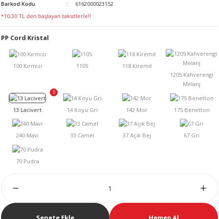
Barkod Kodu
6162000023152
LERİ
*10,30 TL den başlayan taksitlerle!!
PP Cord Kristal
 KENDİR İPİ
LER
Sepete Ekle
Hemen Al