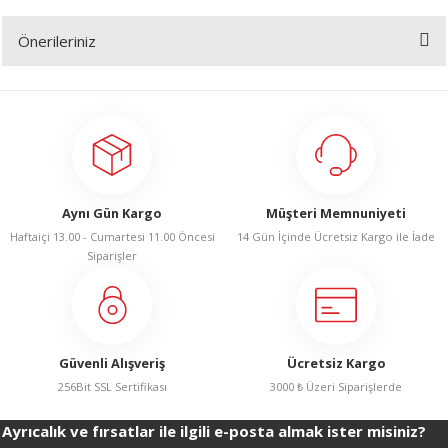
R
Önerileriniz
Yorum Yaz
Bu ürünün fiyat bilgisi, resim, ürün açıklamalarında ve diğer konularda
yetersiz gördüğünüz noktaları öneri formunu kullanarak tarafımıza
iletebilirsiniz.
Görüş ve önerileriniz için teşekkür ederiz.
Ürün resmi kalitesiz, bozuk veya görüntülenemiyor.
Aynı Gün Kargo
Müşteri Memnuniyeti
Ürün açıklamasında eksik bilgiler bulunuyor.
Haftaiçi 13.00 - Cumartesi 11.00 Öncesi
14 Gün İçinde Ücretsiz Kargo ile İade
Ürün bilgilerinde hatalar bulunuyor.
Siparişler
Ürün fiyatı diğer sitelerden daha pahalı.
Bu ürüne benzer farklı alternatifler olmalı.
Güvenli Alışveriş
Ücretsiz Kargo
256Bit SSL Sertifikası
3000 ₺ Üzeri Siparişlerde
Ayrıcalık ve fırsatlar ile ilgili e-posta almak ister misiniz?
Gönder