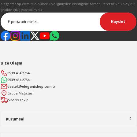
elegantshop.com.tr e-bülten üyeliğinizden istediğiniz zaman ücretsiz ve kolay bir
şekilde çıkış yapabilirsiniz.
Kaydet
Bize Ulaşın
0539 454 2754
0539 454 2754
destek@elegantshop.com.tr
Cadde Mağazası
Sipariş Takip
Kurumsal