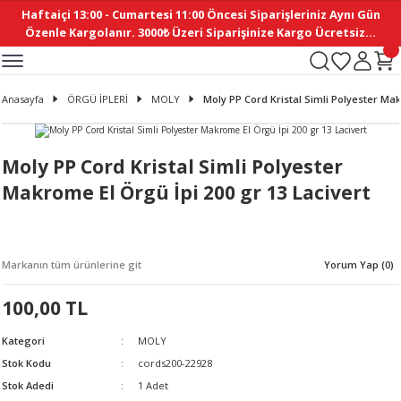
Haftaiçi 13:00 - Cumartesi 11:00 Öncesi Siparişleriniz Aynı Gün
Geri Dön
Geri Dön
Geri Dön
Geri Dön
Geri Dön
Geri Dön
Geri Dön
Geri Dön
Geri Dön
Geri Dön
Geri Dön
Geri Dön
Geri Dön
Geri Dön
Geri Dön
Geri Dön
Geri Dön
Geri Dön
Geri Dön
Geri Dön
Geri Dön
Özenle Kargolanır. 3000₺ Üzeri Siparişinize Kargo Ücretsiz...
İ
EMELERİ
Ş
ER
MELERİ
ÜRÜNLER
NLER
M AKSESUAR
N AKSESUAR
SYON
Anasayfa
ÖRGÜ İPLERİ
MOLY
Moly PP Cord Kristal Simli Polyester Mak
BLEN
 YASTIKLAR
İ MAKAS
AMA ETİKET
ICI
ne
İ
İ
 MASKESİ
TIKLAR
KASI
GİSİ
MI
Sİ
Moly PP Cord Kristal Simli Polyester
Makrome El Örgü İpi 200 gr 13 Lacivert
ILARI
ME
MAKARON
RUP DERGİ
I YASTIKLAR
ERİ
K YAPIMI
 - DAİRESEL
ABANI
Markanın tüm ürünlerine git
Yorum Yap (0)
E
NLER
100,00 TL
Kategori
MOLY
Stok Kodu
cords200-22928
Stok Adedi
1 Adet