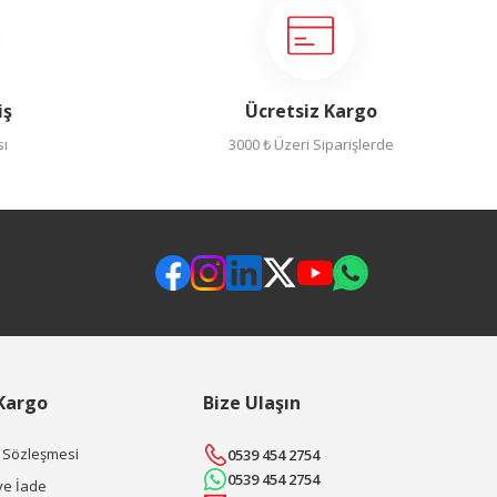
iş
Ücretsiz Kargo
sı
3000 ₺ Üzeri Siparişlerde
 Kargo
Bize Ulaşın
ş Sözleşmesi
0539 454 2754
0539 454 2754
ve İade