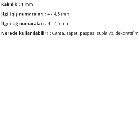
Kalınlık :
1 mm
İlgili şiş numaraları :
4 - 4,5 mm
İlgili tığ
numaraları :
4 - 4,5 mm
Nerede kullanılabilir? :
Çanta, sepet, paspas, supla vb. dekoratif
Bu ürünün fiyat bilgisi, resim, ürün açıklamalarında ve diğer konularda 
tarafımıza iletebilirsiniz.
Bu ürüne ilk yorumu siz 
Görüş ve önerileriniz için teşekkür ederiz.
Yorum Yaz
Ürün resmi kalitesiz, bozuk veya görüntülenemiyor.
Ürün açıklamasında eksik bilgiler bulunuyor.
Ürün bilgilerinde hatalar bulunuyor.
Ürün fiyatı diğer sitelerden daha pahalı.
Bu ürüne benzer farklı alternatifler olmalı.