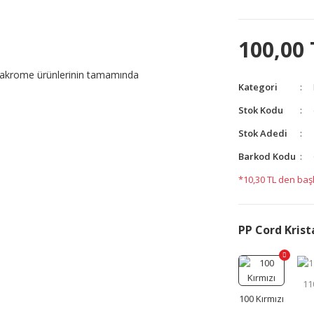
100,00 
 makrome ürünlerinin tamamında
Kategori
Stok Kodu
yetersiz gördüğünüz noktaları öneri formunu kullanarak
Stok Adedi
yapın!
Barkod Kodu
*10,30 TL den başl
PP Cord Krist