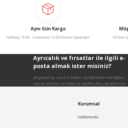
Aynı Gün Kargo
Müş
Haftaiçi 13.00 - Cumartesi 11.00 Öncesi Siparişler
14 Gün İç
Ayrıcalık ve fırsatlar ile ilgili e-
posta almak ister misiniz?
elegantshop.com.tr e-bülten üyeliğinizden istediğiniz
zaman ücretsiz ve kolay bir şekilde çıkış yapabilirsiniz.
Kurumsal
Hakkımızda