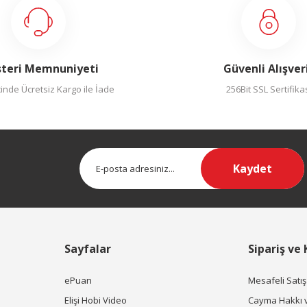
teri Memnuniyeti
Güvenli Alışver
inde Ücretsiz Kargo ile İade
256Bit SSL Sertifika
Kaydet
Sayfalar
Sipariş ve
ePuan
Mesafeli Satı
Elişi Hobi Video
Cayma Hakkı 