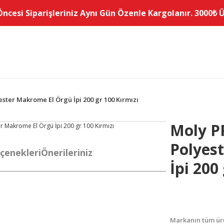
Öncesi Siparişleriniz Aynı Gün Özenle Kargolanır. 3000₺ Üz
ester Makrome El Örgü İpi 200 gr 100 Kırmızı
Moly PP
Polyes
çenekleri
Önerileriniz
İpi 200
Markanın tüm ürü