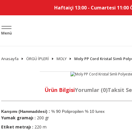
Haftaiçi 13:00 - Cumartesi 11:00 
Menü
Anasayfa
ÖRGÜ İPLERİ
MOLY
Moly PP Cord Kristal Simli Poly
Ürün Bilgisi
Yorumlar (0)
Taksit Se
Karışımı (Hammaddesi) :
% 90 Polipropilen % 10 lurex
Yumak gramajı :
200 gr
Etiket metrajı :
220 m