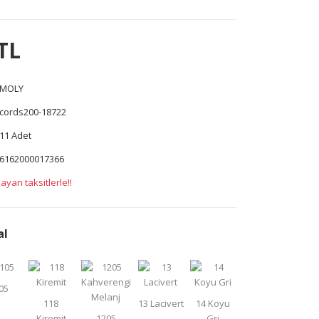
TL
MOLY
cords200-18722
11 Adet
6162000017366
ayan taksitlerle!!
al