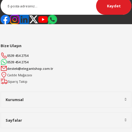
Kaydet
Bize Ulaşın
0539 454 2754
0539 454 2754
destek@elegantshop.com.tr
Cadde Mağazası
Sipariş Takip
Kurumsal
Sayfalar