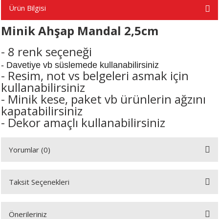
Ürün Bilgisi
Minik Ahşap Mandal 2,5cm
A
- 8 renk seçeneği
- Davetiye vb süslemede kullanabilirsiniz
- Resim, not vs belgeleri asmak için
ERİ
kullanabilirsiniz
- Minik kese, paket vb ürünlerin ağzını
LERİ
kapatabilirsiniz
- Dekor amaçlı kullanabilirsiniz
S
Yorumlar (0)
KIŞI
ŞI
Taksit Seçenekleri
Bu ürüne ilk yorumu siz yapın!
Önerileriniz
Yorum Yaz