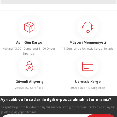
R
Bu ürünün fiyat bilgisi, resim, ürün açıklamalarında ve diğer konularda
yetersiz gördüğünüz noktaları öneri formunu kullanarak tarafımıza
iletebilirsiniz.
Görüş ve önerileriniz için teşekkür ederiz.
Ürün resmi kalitesiz, bozuk veya görüntülenemiyor.
Aynı Gün Kargo
Müşteri Memnuniyeti
Ürün açıklamasında eksik bilgiler bulunuyor.
Haftaiçi 13.00 - Cumartesi 11.00 Öncesi
14 Gün İçinde Ücretsiz Kargo ile İade
Ürün bilgilerinde hatalar bulunuyor.
Siparişler
Ürün fiyatı diğer sitelerden daha pahalı.
Bu ürüne benzer farklı alternatifler olmalı.
Güvenli Alışveriş
Ücretsiz Kargo
256Bit SSL Sertifikası
3000 ₺ Üzeri Siparişlerde
Ayrıcalık ve fırsatlar ile ilgili e-posta almak ister misiniz?
Gönder
elegantshop.com.tr e-bülten üyeliğinizden istediğiniz zaman ücretsiz ve kolay bir
şekilde çıkış yapabilirsiniz.