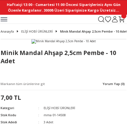
Haftaiçi 13:00 - Cumartesi 11:00 Öncesi Siparişleriniz Aynı Gün
Geri Dön
Geri Dön
Geri Dön
Geri Dön
Geri Dön
Geri Dön
Geri Dön
Geri Dön
Geri Dön
Geri Dön
Geri Dön
Geri Dön
Geri Dön
Geri Dön
Geri Dön
Geri Dön
Geri Dön
Geri Dön
Geri Dön
Geri Dön
Geri Dön
Özenle Kargolanır. 3000₺ Üzeri Siparişinize Kargo Ücretsiz...
İ
EMELERİ
Ş
ER
MELERİ
ÜRÜNLER
NLER
M AKSESUAR
N AKSESUAR
SYON
Anasayfa
ELİŞİ HOBİ ÜRÜNLERİ
Minik Mandal Ahşap 2,5cm Pembe - 10 Adet
BLEN
 YASTIKLAR
İ MAKAS
AMA ETİKET
ICI
ne
İ
İ
 MASKESİ
TIKLAR
KASI
GİSİ
MI
Sİ
Minik Mandal Ahşap 2,5cm Pembe - 10
Adet
ILARI
ME
MAKARON
RUP DERGİ
I YASTIKLAR
ERİ
K YAPIMI
 - DAİRESEL
ABANI
Markanın tüm ürünlerine git
Yorum Yap (0)
E
NLER
7,00 TL
Kategori
ELİŞİ HOBİ ÜRÜNLERİ
Stok Kodu
mma 01-14508
Stok Adedi
3 Adet