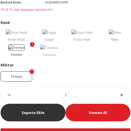
Barkod Kodu
6162000013099
LERİ
*0,72 TL den başlayan taksitlerle!!
Renk
 KENDİR İPİ
Miktar
10 Adet
LER
Sepete Ekle
Hemen Al