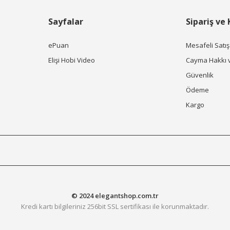
Sayfalar
Sipariş ve
ePuan
Mesafeli Satı
Elişi Hobi Video
Cayma Hakkı 
Güvenlik
Ödeme
Kargo
© 2024 elegantshop.com.tr
Kredi kartı bilgileriniz 256bit SSL sertifikası ile korunmaktadır.