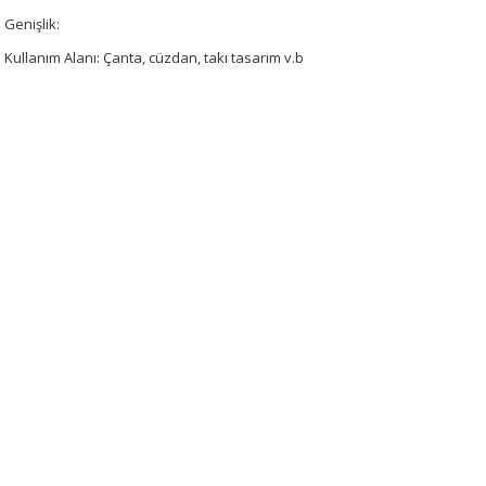
Genişlik:
Kullanım Alanı: Çanta, cüzdan, takı tasarım v.b
Bu ürünün fiyat bilgisi, resim, ürün açıklamalarında ve diğer konularda 
tarafımıza iletebilirsiniz.
Bu ürüne ilk yorumu siz 
Görüş ve önerileriniz için teşekkür ederiz.
Yorum Yaz
Ürün resmi kalitesiz, bozuk veya görüntülenemiyor.
Ürün açıklamasında eksik bilgiler bulunuyor.
Ürün bilgilerinde hatalar bulunuyor.
Ürün fiyatı diğer sitelerden daha pahalı.
Bu ürüne benzer farklı alternatifler olmalı.