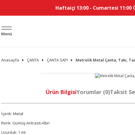
Haftaiçi 13:00 - Cumartesi 11:00 
Menü
Anasayfa
ÇANTA
ÇANTA SAPI
Metrelik Metal Çanta, Takı, Tas
Ürün Bilgisi
Yorumlar (0)
Taksit Se
İçerik: Metal
Renk: Gümüş-Antrasit-Altın
Uzunluk: 1 mt