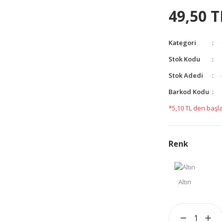
49,50 T
Kategori
yetersiz gördüğünüz noktaları öneri formunu kullanarak
Stok Kodu
yapın!
Stok Adedi
Barkod Kodu
*5,10 TL den başla
Renk