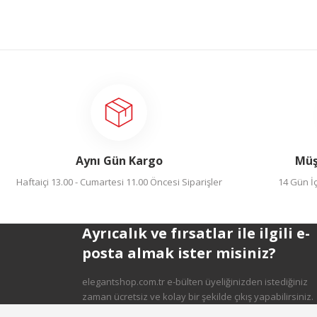
Gönder
Aynı Gün Kargo
Müş
Haftaiçi 13.00 - Cumartesi 11.00 Öncesi Siparişler
14 Gün İç
Ayrıcalık ve fırsatlar ile ilgili e-
posta almak ister misiniz?
elegantshop.com.tr e-bülten üyeliğinizden istediğiniz
zaman ücretsiz ve kolay bir şekilde çıkış yapabilirsiniz.