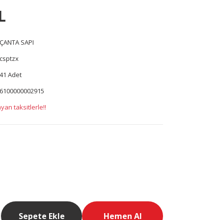
L
ÇANTA SAPI
csptzx
41 Adet
6100000002915
yan taksitlerle!!
Sepete Ekle
Hemen Al