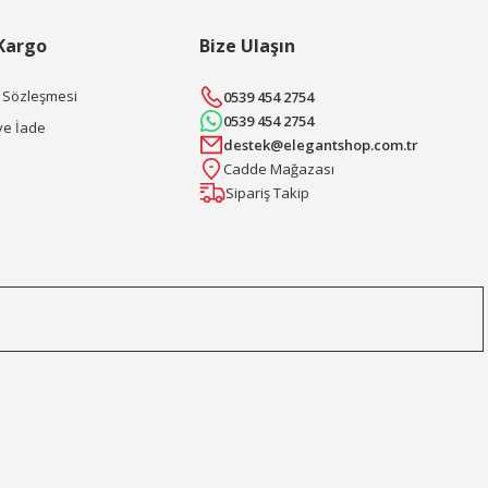
 Kargo
Bize Ulaşın
ş Sözleşmesi
0539 454 2754
0539 454 2754
ve İade
destek@elegantshop.com.tr
Cadde Mağazası
Sipariş Takip