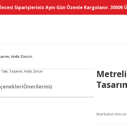
Öncesi Siparişleriniz Aynı Gün Özenle Kargolanır. 3000₺ Üz
arım, Hobi Zinciri
Metreli
Tasarım
çenekleri
Önerileriniz
Markanın tüm ürü