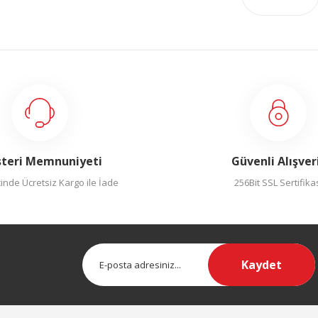
teri Memnuniyeti
Güvenli Alışver
inde Ücretsiz Kargo ile İade
256Bit SSL Sertifika
Kaydet