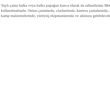
Yaylı çanta halka veya halka papağan kanca olarak da adlandırılan Met
kullanılmaktadır. Onları çantalarda, cüzdanlarda, kamera çantalarında, 
kamp malzemelerinde, yürüyüş ekipmanlarında ve aklınıza gelebilecek b
Bu ürünün fiyat bilgisi, resim, ürün açıklamalarında ve diğer konularda 
tarafımıza iletebilirsiniz.
Bu ürüne ilk yorumu siz 
Görüş ve önerileriniz için teşekkür ederiz.
Yorum Yaz
Ürün resmi kalitesiz, bozuk veya görüntülenemiyor.
Ürün açıklamasında eksik bilgiler bulunuyor.
Ürün bilgilerinde hatalar bulunuyor.
Ürün fiyatı diğer sitelerden daha pahalı.
Bu ürüne benzer farklı alternatifler olmalı.