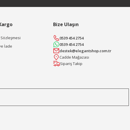
 Kargo
Bize Ulaşın
ş Sözleşmesi
0539 454 2754
0539 454 2754
ve İade
destek@elegantshop.com.tr
Cadde Mağazası
Sipariş Takip