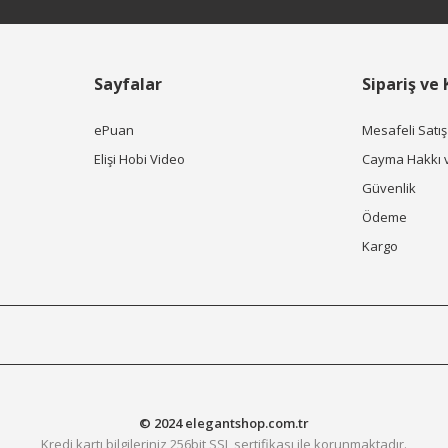
Sayfalar
Sipariş ve
ePuan
Mesafeli Satı
Elişi Hobi Video
Cayma Hakkı 
Güvenlik
Ödeme
Kargo
© 2024 elegantshop.com.tr
Kredi kartı bilgileriniz 256bit SSL sertifikası ile korunmaktadır.