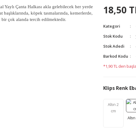
18,50 T
al Yaylı Çanta Halkası akla gelebilecek her yerde
at başlıklarında, köpek tasmalarında, kemerlerde,
ir çok alanda tercih edilmektedir.
Kategori
yetersiz gördüğünüz noktaları öneri formunu kullanarak
Stok Kodu
yapın!
Stok Adedi
Barkod Kodu
*1,90 TL den başla
Klips Renk Eb
Altın 2
cm