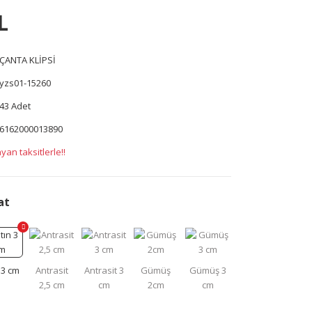
L
ÇANTA KLİPSİ
yzs01-15260
43 Adet
6162000013890
yan taksitlerle!!
at