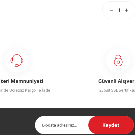
teri Memnuniyeti
Güvenli Alışver
inde Ücretsiz Kargo ile İade
256Bit SSL Sertifika
Kaydet