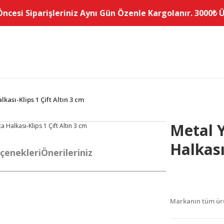
Öncesi Siparişleriniz Aynı Gün Özenle Kargolanır. 3000₺ Üz
kası-Klips 1 Çift Altın 3 cm
Metal 
Halkası
çenekleri
Önerileriniz
Markanın tüm ürü