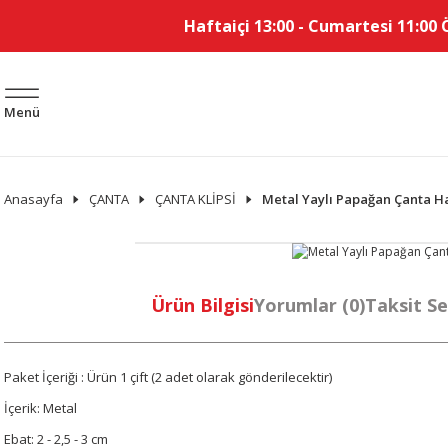
Haftaiçi 13:00 - Cumartesi 11:00 
Menü
Anasayfa
ÇANTA
ÇANTA KLİPSİ
Metal Yaylı Papağan Çanta Hal
Ürün Bilgisi
Yorumlar (0)
Taksit Se
Paket İçeriği : Ürün 1 çift (2 adet olarak gönderilecektir)
İçerik: Metal
Ebat: 2 - 2,5 - 3 cm