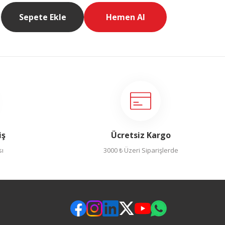
Sepete Ekle
Hemen Al
iş
Ücretsiz Kargo
sı
3000 ₺ Üzeri Siparişlerde