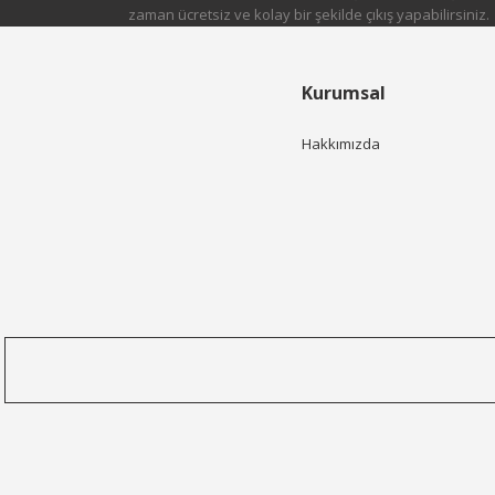
zaman ücretsiz ve kolay bir şekilde çıkış yapabilirsiniz.
Kurumsal
Hakkımızda