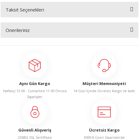
Taksit Seçenekleri
Bu ürüne ilk yorumu siz yapın!
A
Önerileriniz
Yorum Yaz
Bu ürünün fiyat bilgisi, resim, ürün açıklamalarında ve diğer konularda
yetersiz gördüğünüz noktaları öneri formunu kullanarak tarafımıza
ERİ
iletebilirsiniz.
Görüş ve önerileriniz için teşekkür ederiz.
LERİ
Ürün resmi kalitesiz, bozuk veya görüntülenemiyor.
S
Aynı Gün Kargo
Müşteri Memnuniyeti
Ürün açıklamasında eksik bilgiler bulunuyor.
Haftaiçi 13.00 - Cumartesi 11.00 Öncesi
14 Gün İçinde Ücretsiz Kargo ile İade
Ürün bilgilerinde hatalar bulunuyor.
KIŞI
Siparişler
Ürün fiyatı diğer sitelerden daha pahalı.
ŞI
Bu ürüne benzer farklı alternatifler olmalı.
Güvenli Alışveriş
Ücretsiz Kargo
256Bit SSL Sertifikası
3000 ₺ Üzeri Siparişlerde