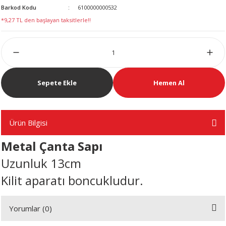
Barkod Kodu
6100000000532
LERİ
*9,27 TL den başlayan taksitlerle!!
Sepete Ekle
Hemen Al
 KENDİR İPİ
Ürün Bilgisi
LER
Metal Çanta Sapı
Uzunluk 13cm
Kilit aparatı boncukludur.
Yorumlar (0)