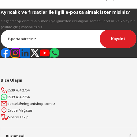
R
Ayrıcalık ve fırsatlar ile ilgili e-posta almak ister misiniz?
Gönder
elegantshop.com.tr e-bülten üyeliğinizden istediğiniz zaman ücretsiz ve kolay bir
şekilde çıkış yapabilirsiniz.
Kaydet
Bize Ulaşın
0539 454 2754
0539 454 2754
destek@elegantshop.com.tr
Cadde Mağazası
Sipariş Takip
Kurumsal