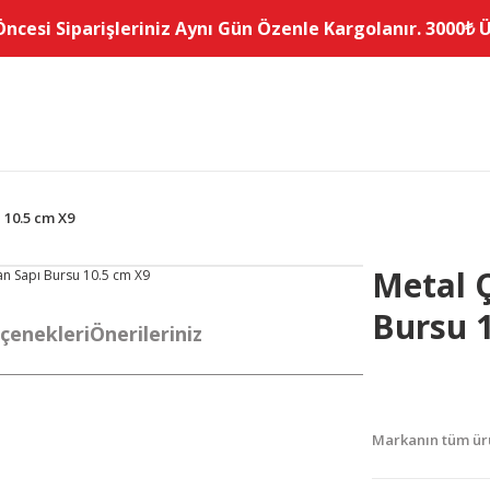
Öncesi Siparişleriniz Aynı Gün Özenle Kargolanır. 3000₺ Üz
 10.5 cm X9
Metal 
Bursu 
çenekleri
Önerileriniz
Markanın tüm ürü