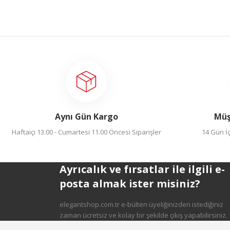
Aynı Gün Kargo
Müş
Haftaiçi 13.00 - Cumartesi 11.00 Öncesi Siparişler
14 Gün İç
Ayrıcalık ve fırsatlar ile ilgili e-
posta almak ister misiniz?
elegantshop.com.tr e-bülten üyeliğinizden istediğiniz
zaman ücretsiz ve kolay bir şekilde çıkış yapabilirsiniz.