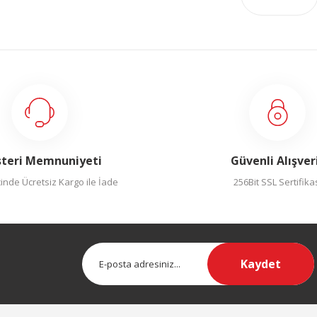
teri Memnuniyeti
Güvenli Alışver
inde Ücretsiz Kargo ile İade
256Bit SSL Sertifika
Kaydet