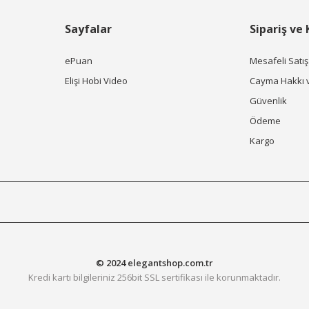
Sayfalar
Sipariş ve
ePuan
Mesafeli Satı
Elişi Hobi Video
Cayma Hakkı 
Güvenlik
Ödeme
Kargo
© 2024 elegantshop.com.tr
Kredi kartı bilgileriniz 256bit SSL sertifikası ile korunmaktadır.