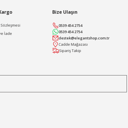
 Kargo
Bize Ulaşın
ş Sözleşmesi
0539 454 2754
0539 454 2754
ve İade
destek@elegantshop.com.tr
Cadde Mağazası
Sipariş Takip