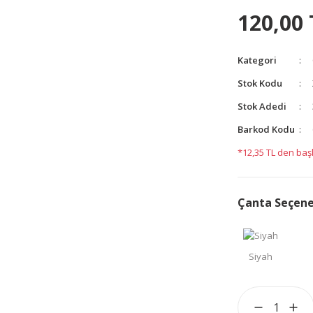
yetersiz gördüğünüz noktaları öneri formunu kullanarak
120,00 
yapın!
Kategori
Stok Kodu
Stok Adedi
Barkod Kodu
*12,35 TL den başl
Çanta Seçen